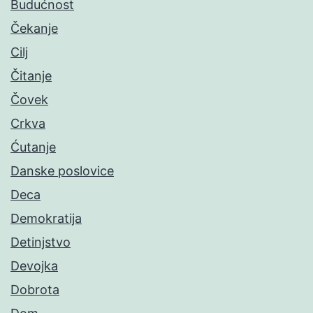
Budućnost
Čekanje
Cilj
Čitanje
Čovek
Crkva
Ćutanje
Danske poslovice
Deca
Demokratija
Detinjstvo
Devojka
Dobrota