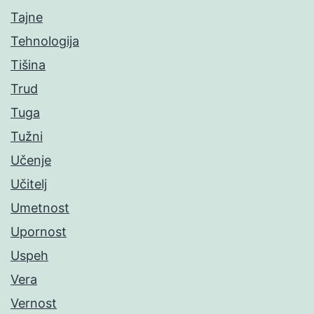
Tajne
Tehnologija
Tišina
Trud
Tuga
Tužni
Učenje
Učitelj
Umetnost
Upornost
Uspeh
Vera
Vernost