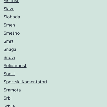
Škrtost
Slava
Sloboda
Smeh
Smešno
Smrt
Snaga
Snovi
Solidarnost
Sport
Sportski Komentatori
Sramota
Srbi
Srbija