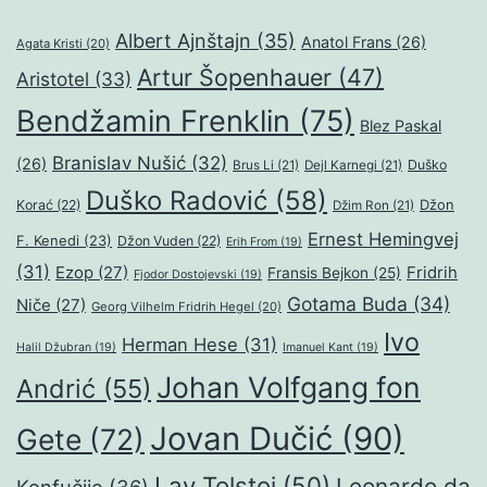
Albert Ajnštajn
(35)
Anatol Frans
(26)
Agata Kristi
(20)
Artur Šopenhauer
(47)
Aristotel
(33)
Bendžamin Frenklin
(75)
Blez Paskal
Branislav Nušić
(32)
(26)
Duško
Brus Li
(21)
Dejl Karnegi
(21)
Duško Radović
(58)
Džon
Korać
(22)
Džim Ron
(21)
Ernest Hemingvej
F. Kenedi
(23)
Džon Vuden
(22)
Erih From
(19)
(31)
Ezop
(27)
Fridrih
Fransis Bejkon
(25)
Fjodor Dostojevski
(19)
Gotama Buda
(34)
Niče
(27)
Georg Vilhelm Fridrih Hegel
(20)
Ivo
Herman Hese
(31)
Halil Džubran
(19)
Imanuel Kant
(19)
Johan Volfgang fon
Andrić
(55)
Jovan Dučić
(90)
Gete
(72)
Lav Tolstoj
(50)
Leonardo da