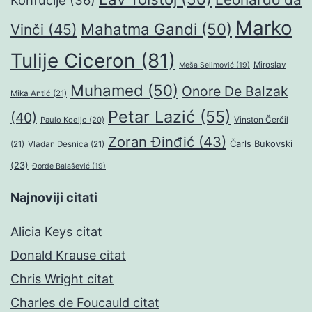
Konfučije
(36)
Marko
Mahatma Gandi
(50)
Vinči
(45)
Tulije Ciceron
(81)
Miroslav
Meša Selimović
(19)
Muhamed
(50)
Onore De Balzak
Mika Antić
(21)
Petar Lazić
(55)
(40)
Paulo Koeljo
(20)
Vinston Čerčil
Zoran Đinđić
(43)
Čarls Bukovski
(21)
Vladan Desnica
(21)
(23)
Đorđe Balašević
(19)
Najnoviji citati
Alicia Keys citat
Donald Krause citat
Chris Wright citat
Charles de Foucauld citat