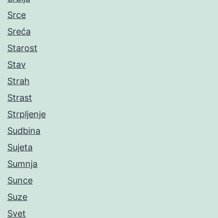
Srce
Sreća
Starost
Stav
Strah
Strast
Strpljenje
Sudbina
Sujeta
Sumnja
Sunce
Suze
Svet