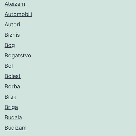
Ateizam
Automobili
Autori
Biznis
Bog
Bogatstvo
Bol
Bolest
Borba
Brak
Briga
Budala
Budizam