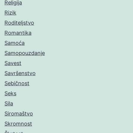
Religija
Rizik
Roditeljstvo
Romantika
Samoća
Samopouzdanje
Savest
Savršenstvo
Sebičnost
Seks
Sila
Siromaštvo
Skromnost