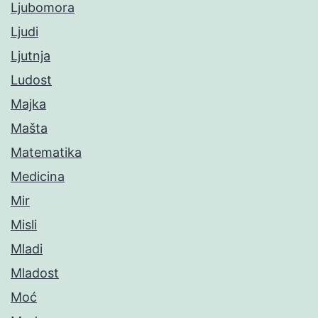
Ljubomora
Ljudi
Ljutnja
Ludost
Majka
Mašta
Matematika
Medicina
Mir
Misli
Mladi
Mladost
Moć