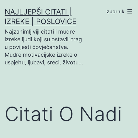
Preskoči
NAJLJEPŠI CITATI |
Izbornik
na
IZREKE | POSLOVICE
sadržaj
Najzanimljiviji citati i mudre
izreke ljudi koji su ostavili trag
u povijesti čovječanstva.
Mudre motivacijske izreke o
uspjehu, ljubavi, sreći, životu…
Citati O Nadi