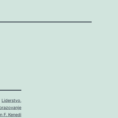
o
Liderstvo
,
brazovanje
n F. Kenedi