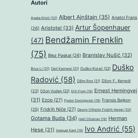
Autori
Albert Ajnštajn
(35)
Anatol Frans
Agata Kristi
(20)
Artur Šopenhauer
Aristotel
(33)
(26)
Bendžamin Frenklin
(47)
(75)
Branislav Nušić
(32)
Blez Paskal
(26)
Duško
Duško Korać
(22)
Brus Li
(21)
Dejl Karnegi
(21)
Radović
(58)
Džon F. Kenedi
Džim Ron
(21)
Ernest Hemingvej
(23)
Džon Vuden
(22)
Erih From
(19)
(31)
Ezop
(27)
Fransis Bejkon
Fjodor Dostojevski
(19)
Fridrih Niče
(27)
(25)
Georg Vilhelm Fridrih Hegel
(20)
Gotama Buda
(34)
Herman
Halil Džubran
(19)
Ivo Andrić
(55)
Hese
(31)
Imanuel Kant
(19)