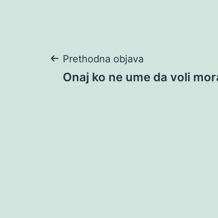
Navigacija
Prethodna objava
Onaj ko ne ume da voli mo
objava