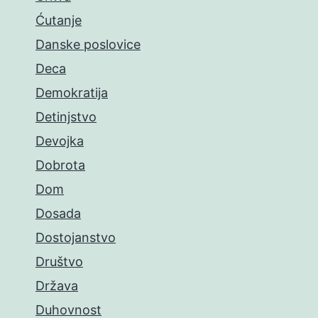
Ćutanje
Danske poslovice
Deca
Demokratija
Detinjstvo
Devojka
Dobrota
Dom
Dosada
Dostojanstvo
Društvo
Država
Duhovnost