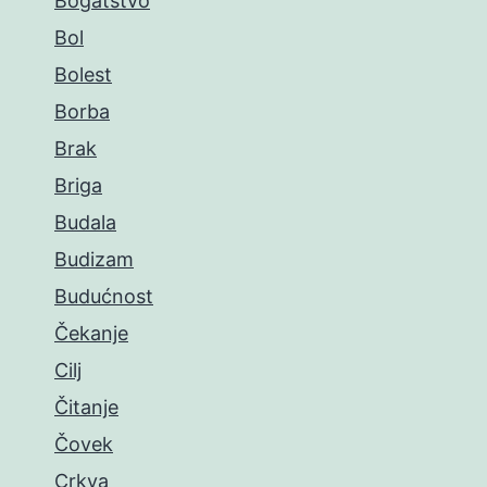
Bogatstvo
Bol
Bolest
Borba
Brak
Briga
Budala
Budizam
Budućnost
Čekanje
Cilj
Čitanje
Čovek
Crkva