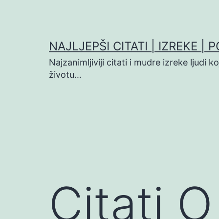
Preskoči
na
sadržaj
NAJLJEPŠI CITATI | IZREKE | 
Najzanimljiviji citati i mudre izreke ljudi 
životu…
Citati O