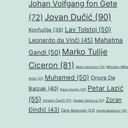
Johan Volfgang fon Gete
Jovan Dučić
(90)
(72)
Lav Tolstoj
(50)
Konfučije
(36)
Mahatma
Leonardo da Vinči
(45)
Marko Tulije
Gandi
(50)
Ciceron
(81)
Miroslav Mika
Meša Selimović
(19)
Muhamed
(50)
Onore De
Antić
(21)
Petar Lazić
Balzak
(40)
Paulo Koeljo
(20)
(55)
Zoran
Vinston Čerčil
(21)
Vladan Desnica
(21)
Đinđić
(43)
Čarls Bukovski
(23)
Đorđe Balašević
(19)