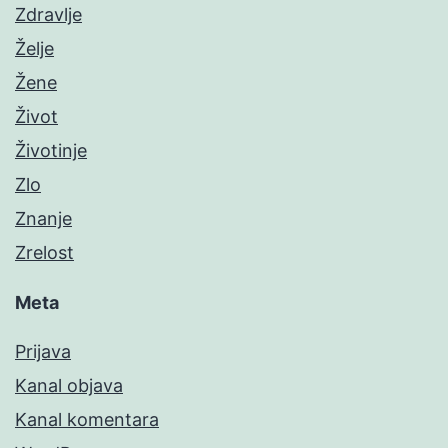
Zdravlje
Želje
Žene
Život
Životinje
Zlo
Znanje
Zrelost
Meta
Prijava
Kanal objava
Kanal komentara