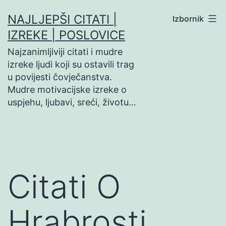
Preskoči
NAJLJEPŠI CITATI |
Izbornik
na
IZREKE | POSLOVICE
sadržaj
Najzanimljiviji citati i mudre
izreke ljudi koji su ostavili trag
u povijesti čovječanstva.
Mudre motivacijske izreke o
uspjehu, ljubavi, sreći, životu…
Citati O
Hrabrosti