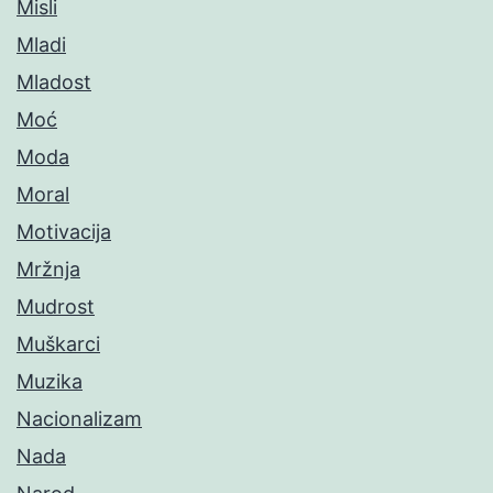
Misli
Mladi
Mladost
Moć
Moda
Moral
Motivacija
Mržnja
Mudrost
Muškarci
Muzika
Nacionalizam
Nada