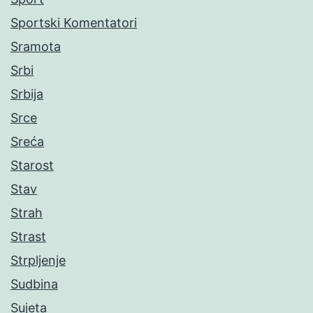
Sportski Komentatori
Sramota
Srbi
Srbija
Srce
Sreća
Starost
Stav
Strah
Strast
Strpljenje
Sudbina
Sujeta