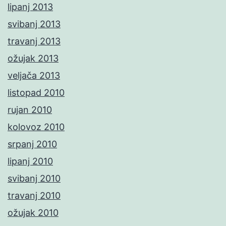
lipanj 2013
svibanj 2013
travanj 2013
ožujak 2013
veljača 2013
listopad 2010
rujan 2010
kolovoz 2010
srpanj 2010
lipanj 2010
svibanj 2010
travanj 2010
ožujak 2010