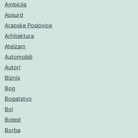
Ambicija
Apsurd
Arapske Poslovice
Arhitektura
Ateizam
Automobili
Autori
Biznis
Bog
Bogatstvo
Bol
Bolest
Borba