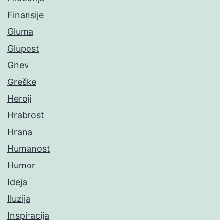
Finansije
Gluma
Glupost
Gnev
Greške
Heroji
Hrabrost
Hrana
Humanost
Humor
Ideja
Iluzija
Inspiracija