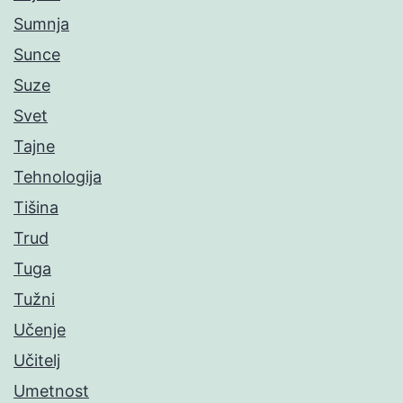
Sumnja
Sunce
Suze
Svet
Tajne
Tehnologija
Tišina
Trud
Tuga
Tužni
Učenje
Učitelj
Umetnost