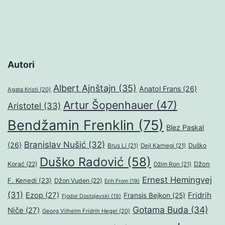
Autori
Albert Ajnštajn
(35)
Anatol Frans
(26)
Agata Kristi
(20)
Artur Šopenhauer
(47)
Aristotel
(33)
Bendžamin Frenklin
(75)
Blez Paskal
Branislav Nušić
(32)
(26)
Duško
Brus Li
(21)
Dejl Karnegi
(21)
Duško Radović
(58)
Džon
Korać
(22)
Džim Ron
(21)
Ernest Hemingvej
F. Kenedi
(23)
Džon Vuden
(22)
Erih From
(19)
(31)
Ezop
(27)
Fridrih
Fransis Bejkon
(25)
Fjodor Dostojevski
(19)
Gotama Buda
(34)
Niče
(27)
Georg Vilhelm Fridrih Hegel
(20)