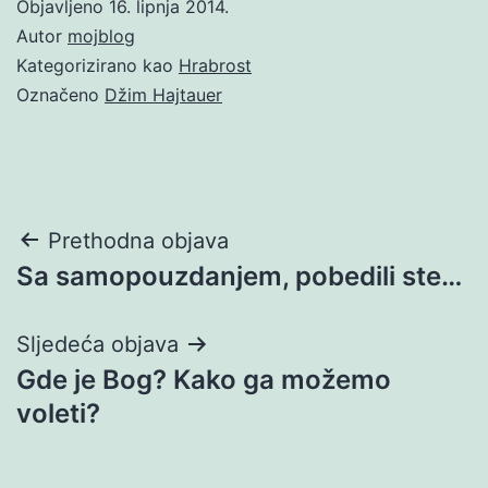
Objavljeno
16. lipnja 2014.
Autor
mojblog
Kategorizirano kao
Hrabrost
Označeno
Džim Hajtauer
Navigacija
Prethodna objava
Sa samopouzdanjem, pobedili ste…
objava
Sljedeća objava
Gde je Bog? Kako ga možemo
voleti?