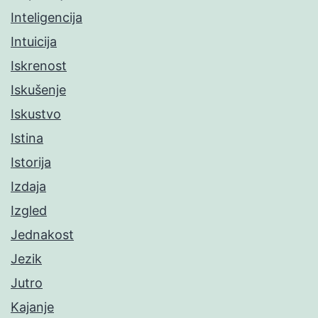
Inteligencija
Intuicija
Iskrenost
Iskušenje
Iskustvo
Istina
Istorija
Izdaja
Izgled
Jednakost
Jezik
Jutro
Kajanje