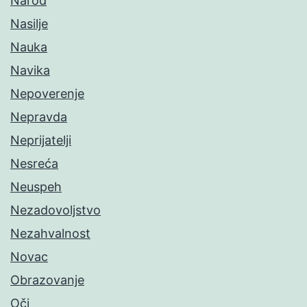
Narod
Nasilje
Nauka
Navika
Nepoverenje
Nepravda
Neprijatelji
Nesreća
Neuspeh
Nezadovoljstvo
Nezahvalnost
Novac
Obrazovanje
Oči