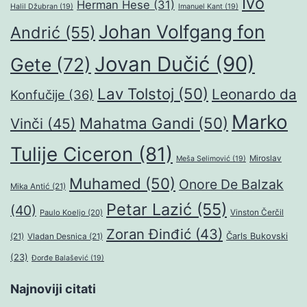
Ivo
Herman Hese
(31)
Halil Džubran
(19)
Imanuel Kant
(19)
Johan Volfgang fon
Andrić
(55)
Jovan Dučić
(90)
Gete
(72)
Lav Tolstoj
(50)
Leonardo da
Konfučije
(36)
Marko
Mahatma Gandi
(50)
Vinči
(45)
Tulije Ciceron
(81)
Miroslav
Meša Selimović
(19)
Muhamed
(50)
Onore De Balzak
Mika Antić
(21)
Petar Lazić
(55)
(40)
Paulo Koeljo
(20)
Vinston Čerčil
Zoran Đinđić
(43)
Čarls Bukovski
(21)
Vladan Desnica
(21)
(23)
Đorđe Balašević
(19)
Najnoviji citati