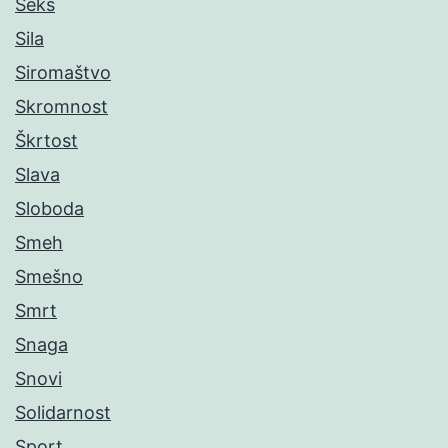
Seks
Sila
Siromaštvo
Skromnost
Škrtost
Slava
Sloboda
Smeh
Smešno
Smrt
Snaga
Snovi
Solidarnost
Sport