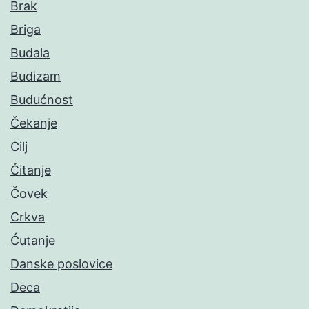
Brak
Briga
Budala
Budizam
Budućnost
Čekanje
Cilj
Čitanje
Čovek
Crkva
Ćutanje
Danske poslovice
Deca