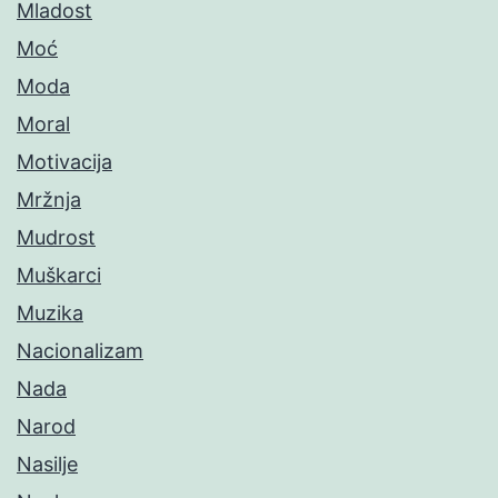
Mladost
Moć
Moda
Moral
Motivacija
Mržnja
Mudrost
Muškarci
Muzika
Nacionalizam
Nada
Narod
Nasilje