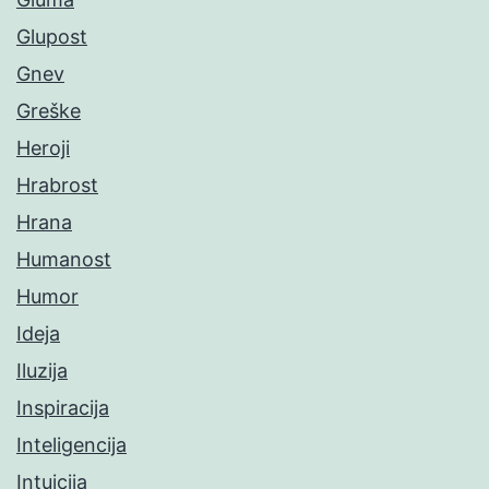
Glupost
Gnev
Greške
Heroji
Hrabrost
Hrana
Humanost
Humor
Ideja
Iluzija
Inspiracija
Inteligencija
Intuicija