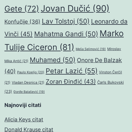
Jovan Dučić
(90)
Gete
(72)
Lav Tolstoj
(50)
Leonardo da
Konfučije
(36)
Marko
Mahatma Gandi
(50)
Vinči
(45)
Tulije Ciceron
(81)
Miroslav
Meša Selimović
(19)
Muhamed
(50)
Onore De Balzak
Mika Antić
(21)
Petar Lazić
(55)
(40)
Paulo Koeljo
(20)
Vinston Čerčil
Zoran Đinđić
(43)
Čarls Bukovski
(21)
Vladan Desnica
(21)
(23)
Đorđe Balašević
(19)
Najnoviji citati
Alicia Keys citat
Donald Krause citat