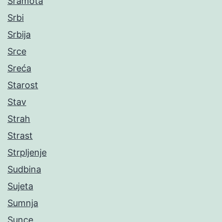
Sramota
Srbi
Srbija
Srce
Sreća
Starost
Stav
Strah
Strast
Strpljenje
Sudbina
Sujeta
Sumnja
Sunce