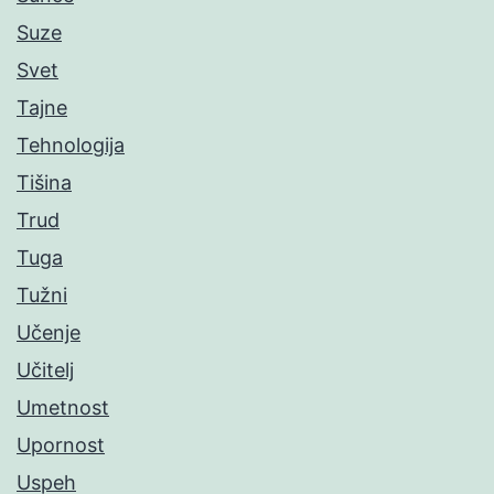
Suze
Svet
Tajne
Tehnologija
Tišina
Trud
Tuga
Tužni
Učenje
Učitelj
Umetnost
Upornost
Uspeh