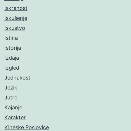
Iskrenost
Iskušenje
Iskustvo
Istina
Istorija
Izdaja
Izgled
Jednakost
Jezik
Jutro
Kajanje
Karakter
Kineske Poslovice