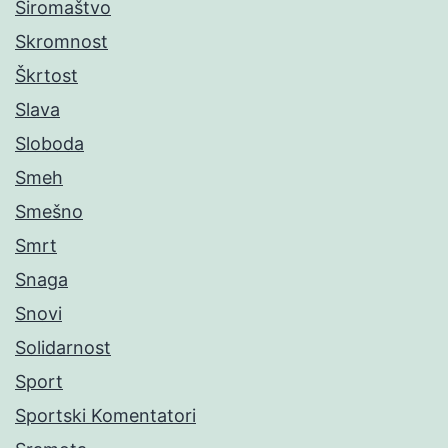
Siromaštvo
Skromnost
Škrtost
Slava
Sloboda
Smeh
Smešno
Smrt
Snaga
Snovi
Solidarnost
Sport
Sportski Komentatori