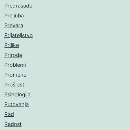
Predrasude
Preljuba
Prevara
Prijateljstvo
Prilike
Priroda
Problemi
Promene
Prošlost
Psihologija
Putovanja
Rad
Radost