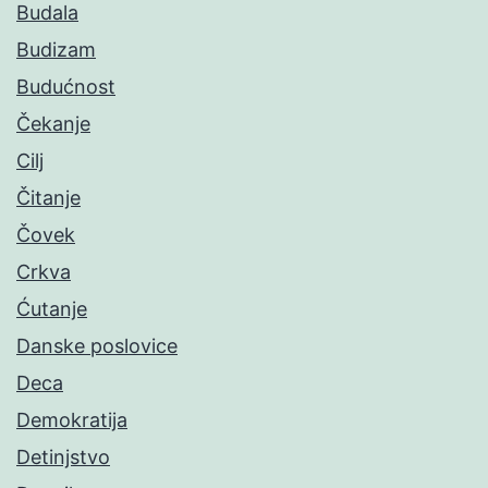
Budala
Budizam
Budućnost
Čekanje
Cilj
Čitanje
Čovek
Crkva
Ćutanje
Danske poslovice
Deca
Demokratija
Detinjstvo