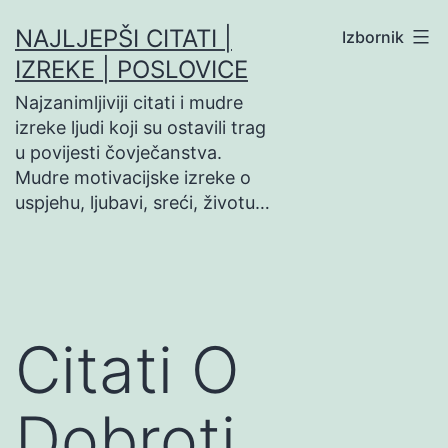
Preskoči
NAJLJEPŠI CITATI |
Izbornik
na
IZREKE | POSLOVICE
sadržaj
Najzanimljiviji citati i mudre
izreke ljudi koji su ostavili trag
u povijesti čovječanstva.
Mudre motivacijske izreke o
uspjehu, ljubavi, sreći, životu…
Citati O
Dobroti