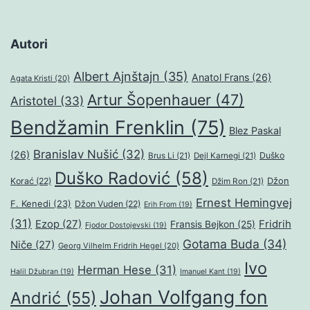
Autori
Albert Ajnštajn
(35)
Anatol Frans
(26)
Agata Kristi
(20)
Artur Šopenhauer
(47)
Aristotel
(33)
Bendžamin Frenklin
(75)
Blez Paskal
Branislav Nušić
(32)
(26)
Duško
Brus Li
(21)
Dejl Karnegi
(21)
Duško Radović
(58)
Džon
Korać
(22)
Džim Ron
(21)
Ernest Hemingvej
F. Kenedi
(23)
Džon Vuden
(22)
Erih From
(19)
(31)
Ezop
(27)
Fridrih
Fransis Bejkon
(25)
Fjodor Dostojevski
(19)
Gotama Buda
(34)
Niče
(27)
Georg Vilhelm Fridrih Hegel
(20)
Ivo
Herman Hese
(31)
Halil Džubran
(19)
Imanuel Kant
(19)
Johan Volfgang fon
Andrić
(55)