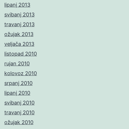
lipanj 2013
svibanj 2013
travanj 2013
ožujak 2013
veljača 2013
listopad 2010
rujan 2010
kolovoz 2010
srpanj 2010
lipanj 2010
svibanj 2010
travanj 2010
ožujak 2010