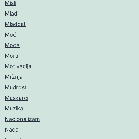
Misli
Mladi
Mladost
Moć
Moda
Moral
Motivacija
Mržnja
Mudrost
Muškarci
Muzika
Nacionalizam
Nada