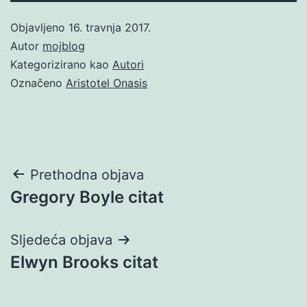
Objavljeno
16. travnja 2017.
Autor
mojblog
Kategorizirano kao
Autori
Označeno
Aristotel Onasis
Navigacija
Prethodna objava
Gregory Boyle citat
objava
Sljedeća objava
Elwyn Brooks citat