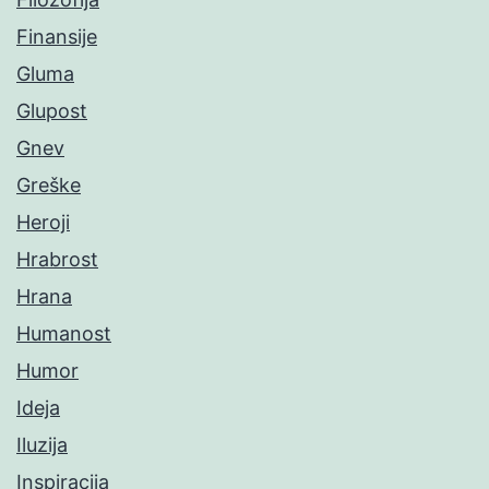
Finansije
Gluma
Glupost
Gnev
Greške
Heroji
Hrabrost
Hrana
Humanost
Humor
Ideja
Iluzija
Inspiracija