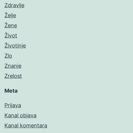
Zdravlje
Želje
Žene
Život
Životinje
Zlo
Znanje
Zrelost
Meta
Prijava
Kanal objava
Kanal komentara