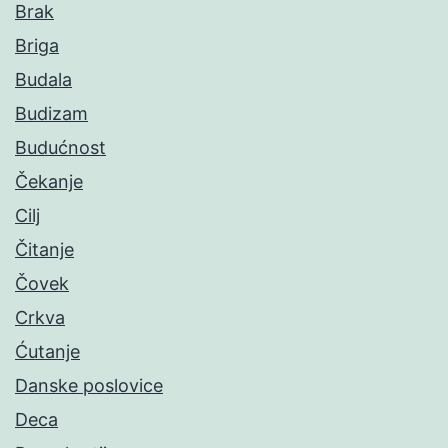
Brak
Briga
Budala
Budizam
Budućnost
Čekanje
Cilj
Čitanje
Čovek
Crkva
Ćutanje
Danske poslovice
Deca