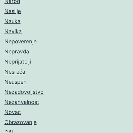
Narod
Nasilje
Nauka
Navika
Nepoverenje
Nepravda
Neprijatelji
Nesreća
Neuspeh
Nezadovoljstvo
Nezahvalnost
Novac
Obrazovanje
Oči