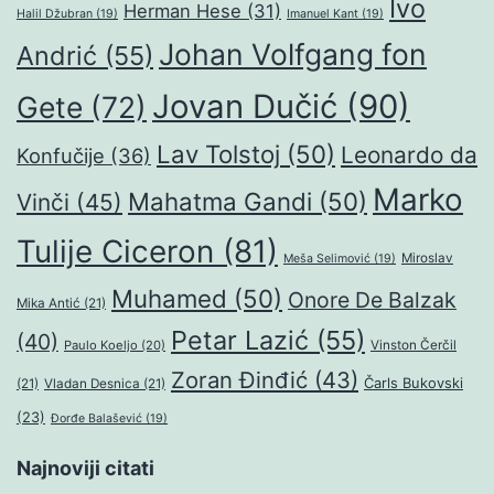
Ivo
Herman Hese
(31)
Halil Džubran
(19)
Imanuel Kant
(19)
Johan Volfgang fon
Andrić
(55)
Jovan Dučić
(90)
Gete
(72)
Lav Tolstoj
(50)
Leonardo da
Konfučije
(36)
Marko
Mahatma Gandi
(50)
Vinči
(45)
Tulije Ciceron
(81)
Miroslav
Meša Selimović
(19)
Muhamed
(50)
Onore De Balzak
Mika Antić
(21)
Petar Lazić
(55)
(40)
Paulo Koeljo
(20)
Vinston Čerčil
Zoran Đinđić
(43)
Čarls Bukovski
(21)
Vladan Desnica
(21)
(23)
Đorđe Balašević
(19)
Najnoviji citati