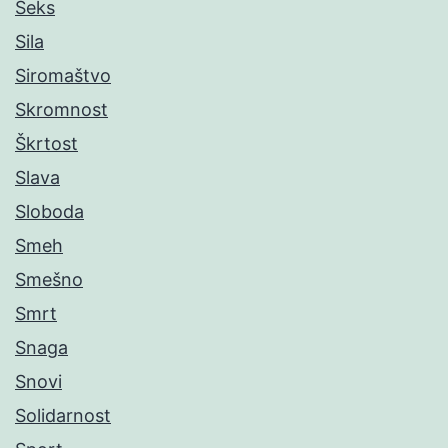
Seks
Sila
Siromaštvo
Skromnost
Škrtost
Slava
Sloboda
Smeh
Smešno
Smrt
Snaga
Snovi
Solidarnost