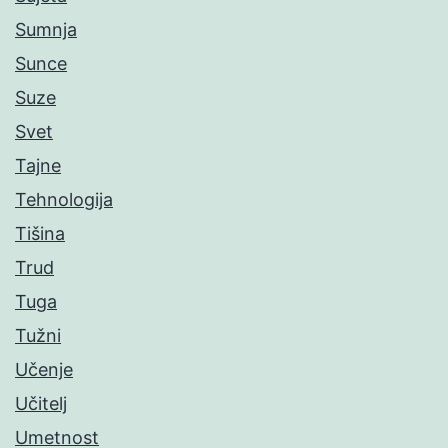
Sumnja
Sunce
Suze
Svet
Tajne
Tehnologija
Tišina
Trud
Tuga
Tužni
Učenje
Učitelj
Umetnost