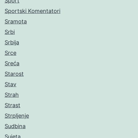
Sport
Sportski Komentatori
Sramota
Srbi
Srbija
Srce
Sreća
Starost
Stav
Strah
Strast
Strpljenje
Sudbina
Sujeta