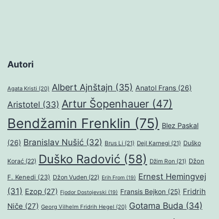
Autori
Albert Ajnštajn
(35)
Anatol Frans
(26)
Agata Kristi
(20)
Artur Šopenhauer
(47)
Aristotel
(33)
Bendžamin Frenklin
(75)
Blez Paskal
Branislav Nušić
(32)
(26)
Duško
Brus Li
(21)
Dejl Karnegi
(21)
Duško Radović
(58)
Džon
Korać
(22)
Džim Ron
(21)
Ernest Hemingvej
F. Kenedi
(23)
Džon Vuden
(22)
Erih From
(19)
(31)
Ezop
(27)
Fridrih
Fransis Bejkon
(25)
Fjodor Dostojevski
(19)
Gotama Buda
(34)
Niče
(27)
Georg Vilhelm Fridrih Hegel
(20)