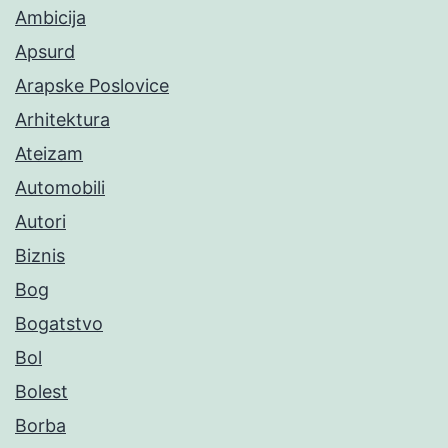
Ambicija
Apsurd
Arapske Poslovice
Arhitektura
Ateizam
Automobili
Autori
Biznis
Bog
Bogatstvo
Bol
Bolest
Borba