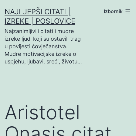
Preskoči
NAJLJEPŠI CITATI |
Izbornik
na
IZREKE | POSLOVICE
sadržaj
Najzanimljiviji citati i mudre
izreke ljudi koji su ostavili trag
u povijesti čovječanstva.
Mudre motivacijske izreke o
uspjehu, ljubavi, sreći, životu…
Aristotel
Onasis citat