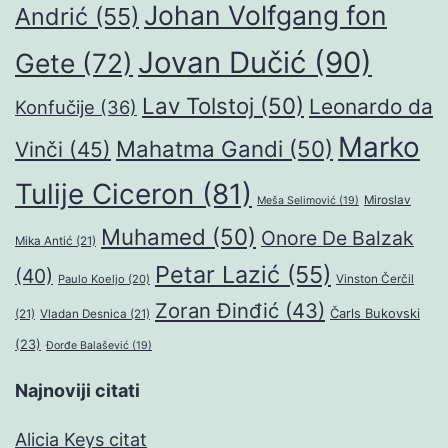
Johan Volfgang fon
Andrić
(55)
Jovan Dučić
(90)
Gete
(72)
Lav Tolstoj
(50)
Leonardo da
Konfučije
(36)
Marko
Mahatma Gandi
(50)
Vinči
(45)
Tulije Ciceron
(81)
Miroslav
Meša Selimović
(19)
Muhamed
(50)
Onore De Balzak
Mika Antić
(21)
Petar Lazić
(55)
(40)
Paulo Koeljo
(20)
Vinston Čerčil
Zoran Đinđić
(43)
Čarls Bukovski
(21)
Vladan Desnica
(21)
(23)
Đorđe Balašević
(19)
Najnoviji citati
Alicia Keys citat