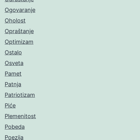
Ogovaranje
Oholost
Opraštanje
Optimizam
Ostalo
Osveta
Pamet
Patnja
Patriotizam
Piće
Plemenitost
Pobeda
Poezija