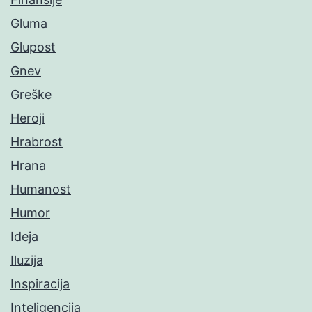
Gluma
Glupost
Gnev
Greške
Heroji
Hrabrost
Hrana
Humanost
Humor
Ideja
Iluzija
Inspiracija
Inteligencija