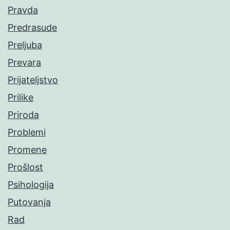
Pravda
Predrasude
Preljuba
Prevara
Prijateljstvo
Prilike
Priroda
Problemi
Promene
Prošlost
Psihologija
Putovanja
Rad