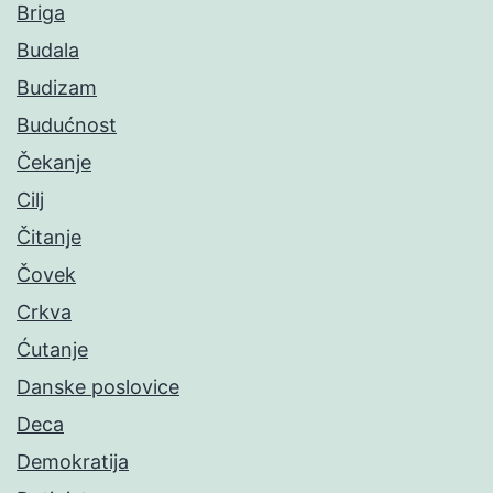
Briga
Budala
Budizam
Budućnost
Čekanje
Cilj
Čitanje
Čovek
Crkva
Ćutanje
Danske poslovice
Deca
Demokratija