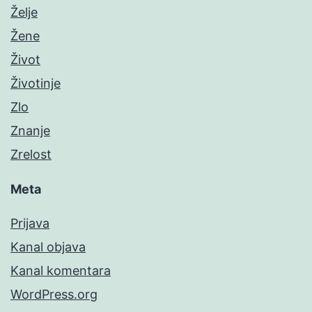
Želje
Žene
Život
Životinje
Zlo
Znanje
Zrelost
Meta
Prijava
Kanal objava
Kanal komentara
WordPress.org