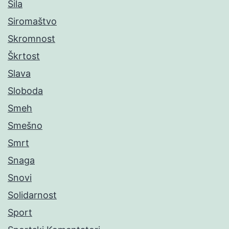
Sila
Siromaštvo
Skromnost
Škrtost
Slava
Sloboda
Smeh
Smešno
Smrt
Snaga
Snovi
Solidarnost
Sport