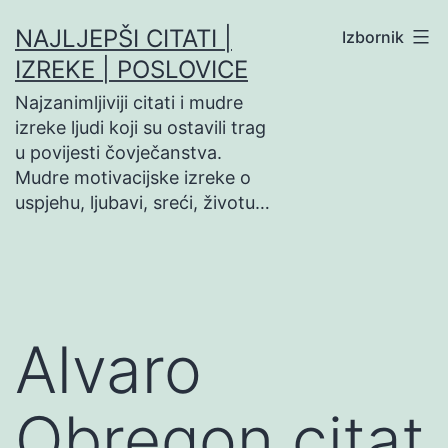
Preskoči
NAJLJEPŠI CITATI |
Izbornik
na
IZREKE | POSLOVICE
sadržaj
Najzanimljiviji citati i mudre
izreke ljudi koji su ostavili trag
u povijesti čovječanstva.
Mudre motivacijske izreke o
uspjehu, ljubavi, sreći, životu…
Alvaro
Obregon citat