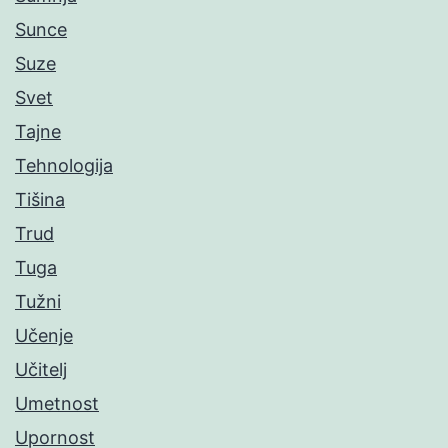
Sunce
Suze
Svet
Tajne
Tehnologija
Tišina
Trud
Tuga
Tužni
Učenje
Učitelj
Umetnost
Upornost