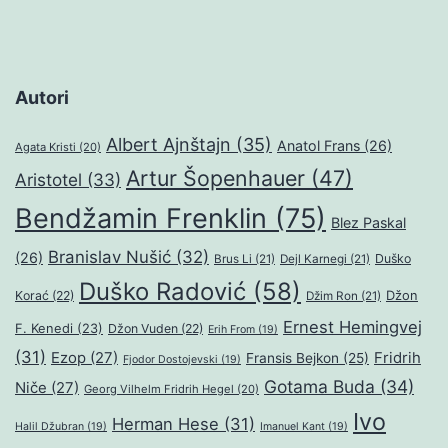
Autori
Albert Ajnštajn
(35)
Anatol Frans
(26)
Agata Kristi
(20)
Artur Šopenhauer
(47)
Aristotel
(33)
Bendžamin Frenklin
(75)
Blez Paskal
Branislav Nušić
(32)
(26)
Duško
Brus Li
(21)
Dejl Karnegi
(21)
Duško Radović
(58)
Džon
Korać
(22)
Džim Ron
(21)
Ernest Hemingvej
F. Kenedi
(23)
Džon Vuden
(22)
Erih From
(19)
(31)
Ezop
(27)
Fridrih
Fransis Bejkon
(25)
Fjodor Dostojevski
(19)
Gotama Buda
(34)
Niče
(27)
Georg Vilhelm Fridrih Hegel
(20)
Ivo
Herman Hese
(31)
Halil Džubran
(19)
Imanuel Kant
(19)