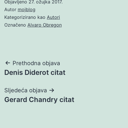
Objavljeno
27. ožujka 2017.
Autor
mojblog
Kategorizirano kao
Autori
Označeno
Alvaro Obregon
Navigacija
Prethodna objava
Denis Diderot citat
objava
Sljedeća objava
Gerard Chandry citat