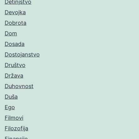
Detinjstvo
Devojka
Dobrota
Dom
Dosada
Dostojanstvo
Društvo
Država
Duhovnost
Duša
Ego
Filmovi
Filozofija
Finansije