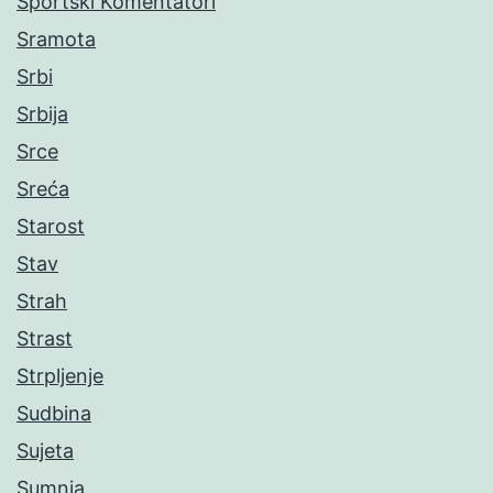
Sportski Komentatori
Sramota
Srbi
Srbija
Srce
Sreća
Starost
Stav
Strah
Strast
Strpljenje
Sudbina
Sujeta
Sumnja