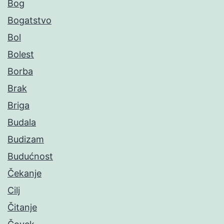
Bog
Bogatstvo
Bol
Bolest
Borba
Brak
Briga
Budala
Budizam
Budućnost
Čekanje
Cilj
Čitanje