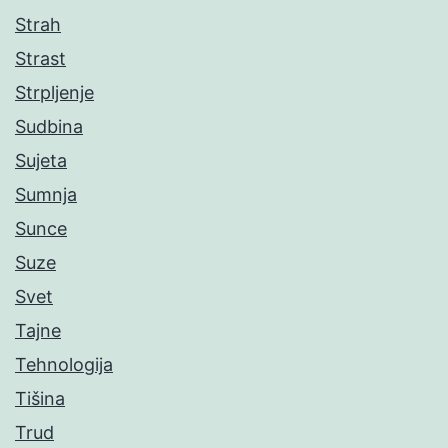
Strah
Strast
Strpljenje
Sudbina
Sujeta
Sumnja
Sunce
Suze
Svet
Tajne
Tehnologija
Tišina
Trud