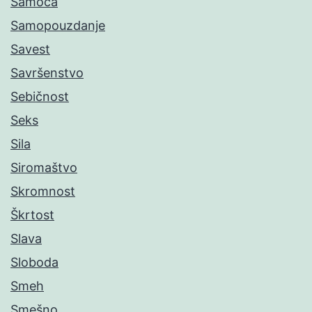
Samoća
Samopouzdanje
Savest
Savršenstvo
Sebičnost
Seks
Sila
Siromaštvo
Skromnost
Škrtost
Slava
Sloboda
Smeh
Smešno