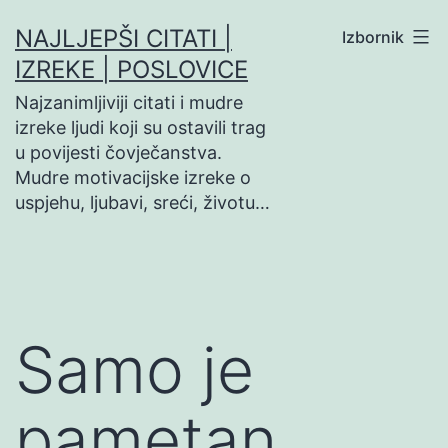
Preskoči
NAJLJEPŠI CITATI |
Izbornik
na
IZREKE | POSLOVICE
sadržaj
Najzanimljiviji citati i mudre
izreke ljudi koji su ostavili trag
u povijesti čovječanstva.
Mudre motivacijske izreke o
uspjehu, ljubavi, sreći, životu…
Samo je
pametan