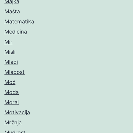
Majka
Mašta
Matematika
Medicina
Mir
Misli
Mladi
Mladost
Moć
Moda
Moral
Motivacija
Mržnja
Mudrost