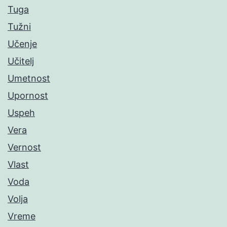
Tuga
Tužni
Učenje
Učitelj
Umetnost
Upornost
Uspeh
Vera
Vernost
Vlast
Voda
Volja
Vreme