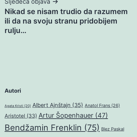
Sljedeća objava
Nikad se nisam trudio da razumem
ili da na svoju stranu pridobijem
rulju…
Autori
Albert Ajnštajn
(35)
Anatol Frans
(26)
Agata Kristi
(20)
Artur Šopenhauer
(47)
Aristotel
(33)
Bendžamin Frenklin
(75)
Blez Paskal