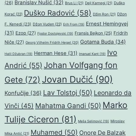
Branislav Nušić
(32)
(26)
Duško
Brus Li
(21)
Dejl Karnegi
(21)
Duško Radović
(58)
Džon
Korać
(22)
Džim Ron
(21)
Ernest Hemingvej
F. Kenedi
(23)
Džon Vuden
(22)
Erih From
(19)
(31)
Ezop
(27)
Fridrih
Fransis Bejkon
(25)
Fjodor Dostojevski
(19)
Gotama Buda
(34)
Niče
(27)
Georg Vilhelm Fridrih Hegel
(20)
Ivo
Herman Hese
(31)
Halil Džubran
(19)
Imanuel Kant
(19)
Johan Volfgang fon
Andrić
(55)
Jovan Dučić
(90)
Gete
(72)
Lav Tolstoj
(50)
Leonardo da
Konfučije
(36)
Marko
Mahatma Gandi
(50)
Vinči
(45)
Tulije Ciceron
(81)
Miroslav
Meša Selimović
(19)
Muhamed
(50)
Onore De Balzak
Mika Antić
(21)