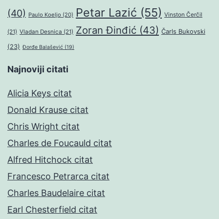
Petar Lazić
(55)
(40)
Paulo Koeljo
(20)
Vinston Čerčil
Zoran Đinđić
(43)
Čarls Bukovski
(21)
Vladan Desnica
(21)
(23)
Đorđe Balašević
(19)
Najnoviji citati
Alicia Keys citat
Donald Krause citat
Chris Wright citat
Charles de Foucauld citat
Alfred Hitchock citat
Francesco Petrarca citat
Charles Baudelaire citat
Earl Chesterfield citat