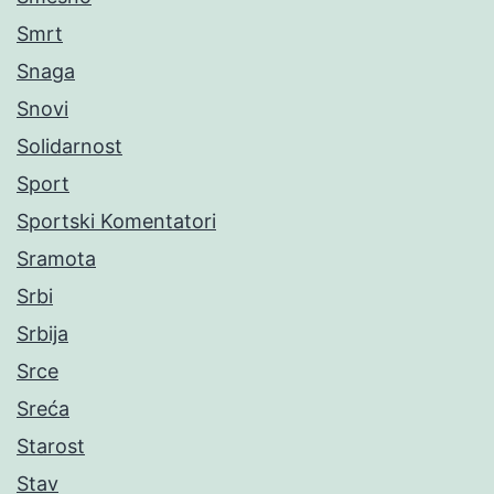
Smrt
Snaga
Snovi
Solidarnost
Sport
Sportski Komentatori
Sramota
Srbi
Srbija
Srce
Sreća
Starost
Stav