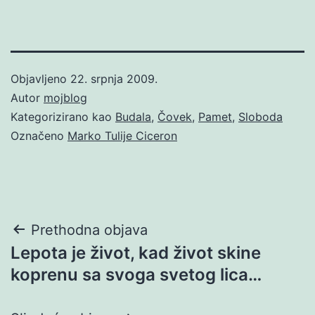
Objavljeno
22. srpnja 2009.
Autor
mojblog
Kategorizirano kao
Budala
,
Čovek
,
Pamet
,
Sloboda
Označeno
Marko Tulije Ciceron
Navigacija
Prethodna objava
Lepota je život, kad život skine
objava
koprenu sa svoga svetog lica…