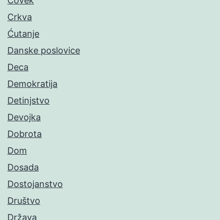
Čovek
Crkva
Ćutanje
Danske poslovice
Deca
Demokratija
Detinjstvo
Devojka
Dobrota
Dom
Dosada
Dostojanstvo
Društvo
Država