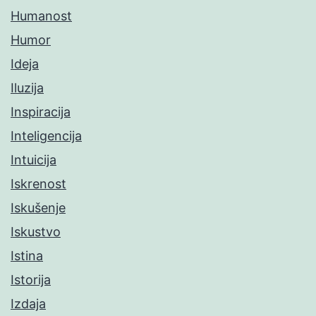
Humanost
Humor
Ideja
Iluzija
Inspiracija
Inteligencija
Intuicija
Iskrenost
Iskušenje
Iskustvo
Istina
Istorija
Izdaja