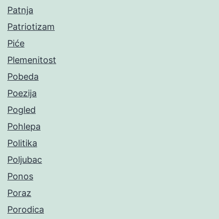
Patnja
Patriotizam
Piće
Plemenitost
Pobeda
Poezija
Pogled
Pohlepa
Politika
Poljubac
Ponos
Poraz
Porodica