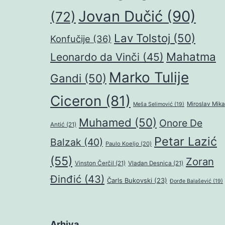
Jovan Dučić
(90)
(72)
Lav Tolstoj
(50)
Konfučije
(36)
Mahatma
Leonardo da Vinči
(45)
Marko Tulije
Gandi
(50)
Ciceron
(81)
Miroslav Mika
Meša Selimović
(19)
Muhamed
(50)
Onore De
Antić
(21)
Petar Lazić
Balzak
(40)
Paulo Koeljo
(20)
(55)
Zoran
Vinston Čerčil
(21)
Vladan Desnica
(21)
Đinđić
(43)
Čarls Bukovski
(23)
Đorđe Balašević
(19)
Arhiva