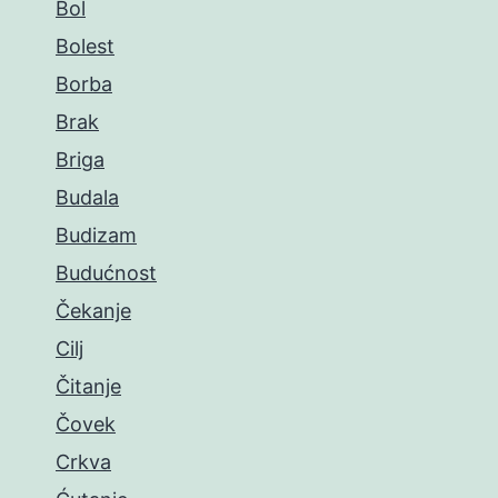
Bol
Bolest
Borba
Brak
Briga
Budala
Budizam
Budućnost
Čekanje
Cilj
Čitanje
Čovek
Crkva