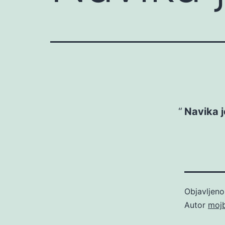
Navika j
Objavljen
Autor
moj