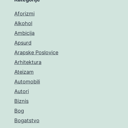
Aforizmi
Alkohol
Ambicija
Apsurd
Arapske Poslovice
Arhitektura
Ateizam
Automobili
Autori
Biznis
Bog
Bogatstvo