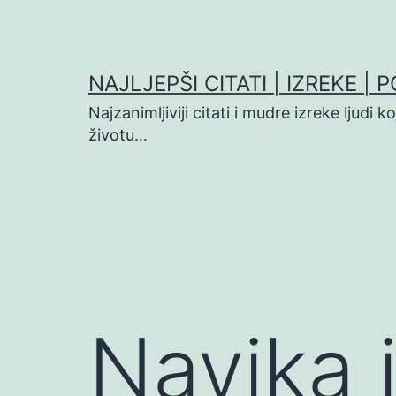
Preskoči
na
sadržaj
NAJLJEPŠI CITATI | IZREKE | 
Najzanimljiviji citati i mudre izreke ljudi 
životu…
Navika 