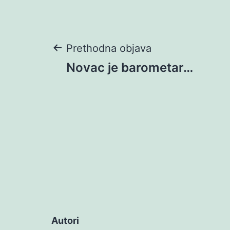
Navigacija
Prethodna objava
Novac je barometar…
objava
Autori