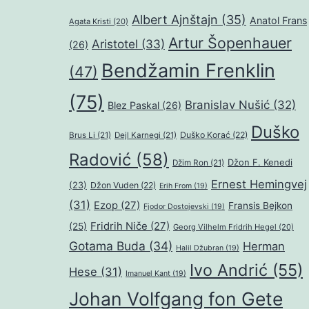
Albert Ajnštajn
(35)
Anatol Frans
Agata Kristi
(20)
Artur Šopenhauer
Aristotel
(33)
(26)
Bendžamin Frenklin
(47)
(75)
Branislav Nušić
(32)
Blez Paskal
(26)
Duško
Duško Korać
(22)
Brus Li
(21)
Dejl Karnegi
(21)
Radović
(58)
Džon F. Kenedi
Džim Ron
(21)
Ernest Hemingvej
(23)
Džon Vuden
(22)
Erih From
(19)
(31)
Ezop
(27)
Fransis Bejkon
Fjodor Dostojevski
(19)
Fridrih Niče
(27)
(25)
Georg Vilhelm Fridrih Hegel
(20)
Gotama Buda
(34)
Herman
Halil Džubran
(19)
Ivo Andrić
(55)
Hese
(31)
Imanuel Kant
(19)
Johan Volfgang fon Gete