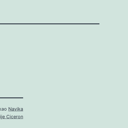
 kao
Navika
ije Ciceron