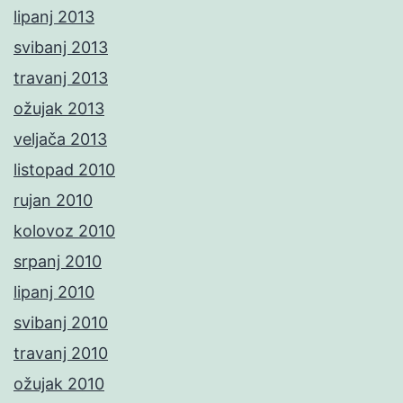
lipanj 2013
svibanj 2013
travanj 2013
ožujak 2013
veljača 2013
listopad 2010
rujan 2010
kolovoz 2010
srpanj 2010
lipanj 2010
svibanj 2010
travanj 2010
ožujak 2010