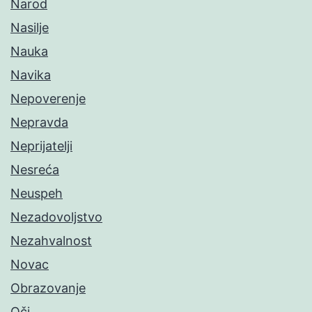
Narod
Nasilje
Nauka
Navika
Nepoverenje
Nepravda
Neprijatelji
Nesreća
Neuspeh
Nezadovoljstvo
Nezahvalnost
Novac
Obrazovanje
Oči