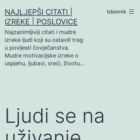
Preskoči
NAJLJEPŠI CITATI |
Izbornik
na
IZREKE | POSLOVICE
sadržaj
Najzanimljiviji citati i mudre
izreke ljudi koji su ostavili trag
u povijesti čovječanstva.
Mudre motivacijske izreke o
uspjehu, ljubavi, sreći, životu…
Ljudi se na
uživanje