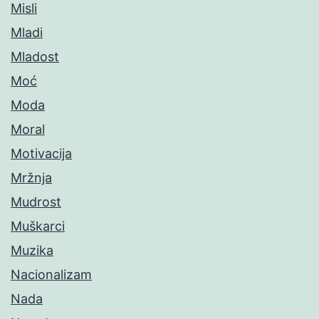
Misli
Mladi
Mladost
Moć
Moda
Moral
Motivacija
Mržnja
Mudrost
Muškarci
Muzika
Nacionalizam
Nada