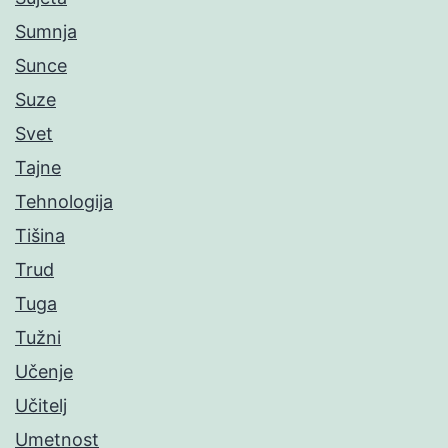
Sumnja
Sunce
Suze
Svet
Tajne
Tehnologija
Tišina
Trud
Tuga
Tužni
Učenje
Učitelj
Umetnost