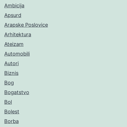
Ambicija
Apsurd
Arapske Poslovice
Arhitektura
Ateizam
Automobili
Autori
Biznis
Bog
Bogatstvo
Bol
Bolest
Borba