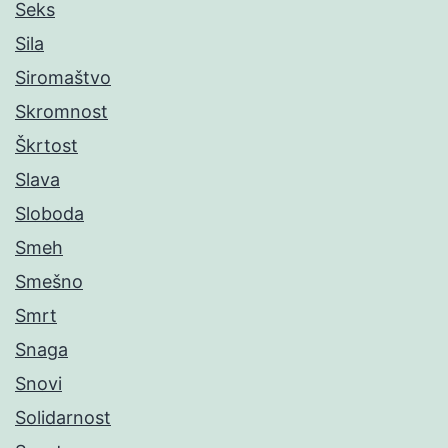
Seks
Sila
Siromaštvo
Skromnost
Škrtost
Slava
Sloboda
Smeh
Smešno
Smrt
Snaga
Snovi
Solidarnost