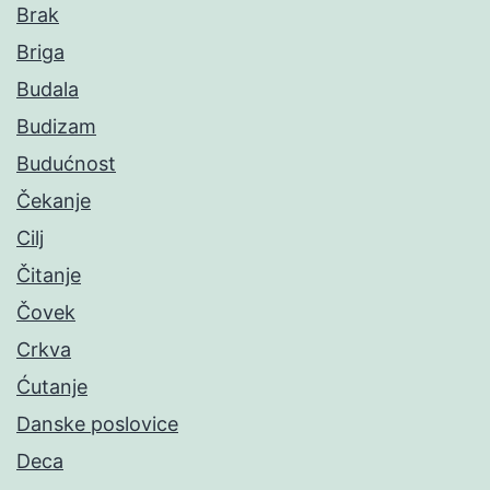
Brak
Briga
Budala
Budizam
Budućnost
Čekanje
Cilj
Čitanje
Čovek
Crkva
Ćutanje
Danske poslovice
Deca