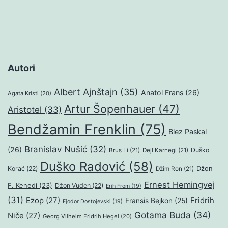
Autori
Albert Ajnštajn
(35)
Anatol Frans
(26)
Agata Kristi
(20)
Artur Šopenhauer
(47)
Aristotel
(33)
Bendžamin Frenklin
(75)
Blez Paskal
Branislav Nušić
(32)
(26)
Duško
Brus Li
(21)
Dejl Karnegi
(21)
Duško Radović
(58)
Džon
Korać
(22)
Džim Ron
(21)
Ernest Hemingvej
F. Kenedi
(23)
Džon Vuden
(22)
Erih From
(19)
(31)
Ezop
(27)
Fridrih
Fransis Bejkon
(25)
Fjodor Dostojevski
(19)
Gotama Buda
(34)
Niče
(27)
Georg Vilhelm Fridrih Hegel
(20)