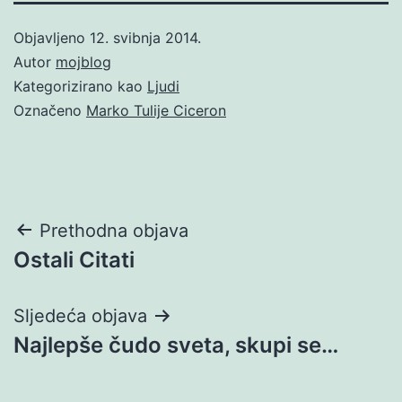
Objavljeno
12. svibnja 2014.
Autor
mojblog
Kategorizirano kao
Ljudi
Označeno
Marko Tulije Ciceron
Navigacija
Prethodna objava
Ostali Citati
objava
Sljedeća objava
Najlepše čudo sveta, skupi se…