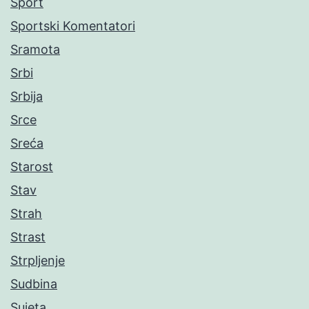
Sport
Sportski Komentatori
Sramota
Srbi
Srbija
Srce
Sreća
Starost
Stav
Strah
Strast
Strpljenje
Sudbina
Sujeta