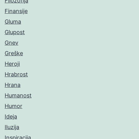
Filozofija
Finansije
Gluma
Glupost
Gnev
Greške
Heroji
Hrabrost
Hrana
Humanost
Humor
Ideja
Iluzija
Inspiracija