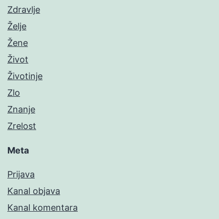
Zdravlje
Želje
Žene
Život
Životinje
Zlo
Znanje
Zrelost
Meta
Prijava
Kanal objava
Kanal komentara