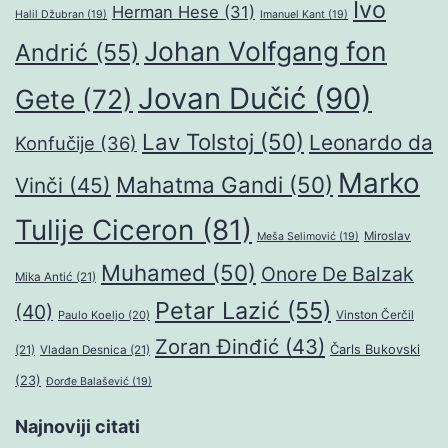
Ivo
Herman Hese
(31)
Halil Džubran
(19)
Imanuel Kant
(19)
Johan Volfgang fon
Andrić
(55)
Jovan Dučić
(90)
Gete
(72)
Lav Tolstoj
(50)
Leonardo da
Konfučije
(36)
Marko
Mahatma Gandi
(50)
Vinči
(45)
Tulije Ciceron
(81)
Miroslav
Meša Selimović
(19)
Muhamed
(50)
Onore De Balzak
Mika Antić
(21)
Petar Lazić
(55)
(40)
Paulo Koeljo
(20)
Vinston Čerčil
Zoran Đinđić
(43)
Čarls Bukovski
(21)
Vladan Desnica
(21)
(23)
Đorđe Balašević
(19)
Najnoviji citati