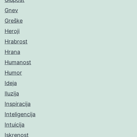
Gnev
Greške
Heroji
Hrabrost
Hrana
Humanost
Humor
Ideja
Iluzija
Inspiracija
Inteligencija
Intuicija
Iskrenost