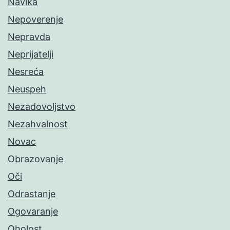
Navika
Nepoverenje
Nepravda
Neprijatelji
Nesreća
Neuspeh
Nezadovoljstvo
Nezahvalnost
Novac
Obrazovanje
Oči
Odrastanje
Ogovaranje
Oholost