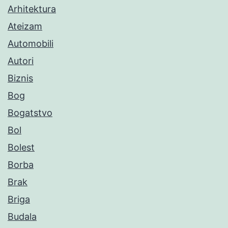
Arhitektura
Ateizam
Automobili
Autori
Biznis
Bog
Bogatstvo
Bol
Bolest
Borba
Brak
Briga
Budala