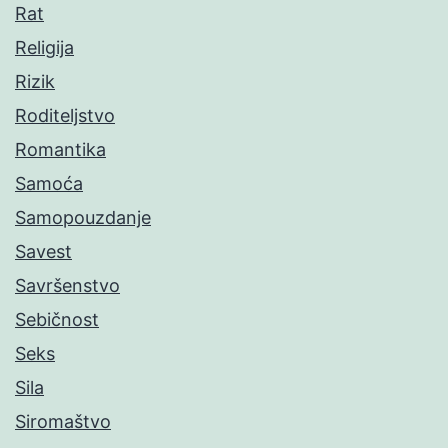
Rat
Religija
Rizik
Roditeljstvo
Romantika
Samoća
Samopouzdanje
Savest
Savršenstvo
Sebičnost
Seks
Sila
Siromaštvo