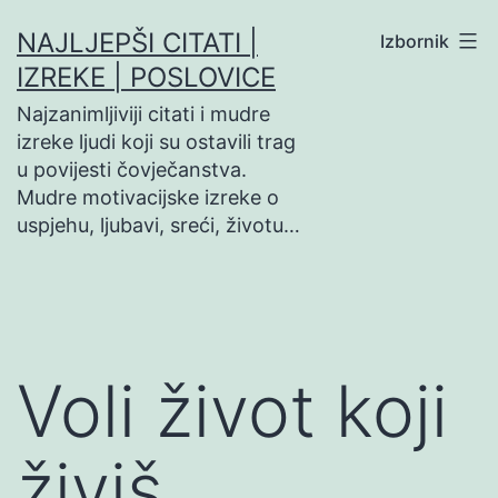
Preskoči
NAJLJEPŠI CITATI |
Izbornik
na
IZREKE | POSLOVICE
sadržaj
Najzanimljiviji citati i mudre
izreke ljudi koji su ostavili trag
u povijesti čovječanstva.
Mudre motivacijske izreke o
uspjehu, ljubavi, sreći, životu…
Voli život koji
živiš…