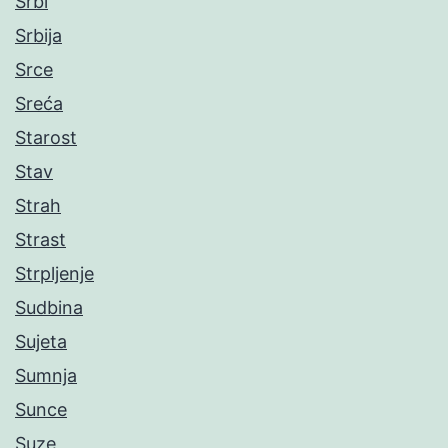
Srbi
Srbija
Srce
Sreća
Starost
Stav
Strah
Strast
Strpljenje
Sudbina
Sujeta
Sumnja
Sunce
Suze