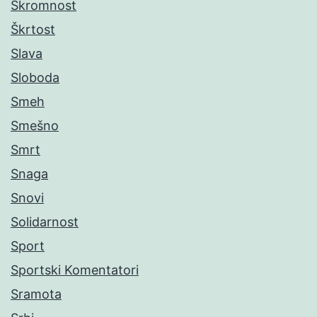
Skromnost
Škrtost
Slava
Sloboda
Smeh
Smešno
Smrt
Snaga
Snovi
Solidarnost
Sport
Sportski Komentatori
Sramota