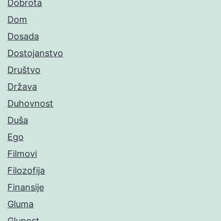
Dobrota
Dom
Dosada
Dostojanstvo
Društvo
Država
Duhovnost
Duša
Ego
Filmovi
Filozofija
Finansije
Gluma
Glupost