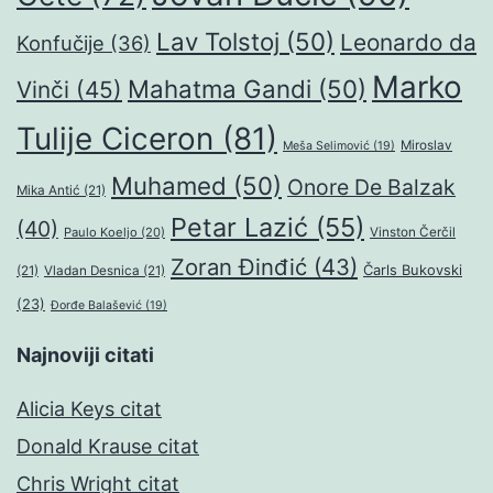
Lav Tolstoj
(50)
Leonardo da
Konfučije
(36)
Marko
Mahatma Gandi
(50)
Vinči
(45)
Tulije Ciceron
(81)
Miroslav
Meša Selimović
(19)
Muhamed
(50)
Onore De Balzak
Mika Antić
(21)
Petar Lazić
(55)
(40)
Paulo Koeljo
(20)
Vinston Čerčil
Zoran Đinđić
(43)
Čarls Bukovski
(21)
Vladan Desnica
(21)
(23)
Đorđe Balašević
(19)
Najnoviji citati
Alicia Keys citat
Donald Krause citat
Chris Wright citat