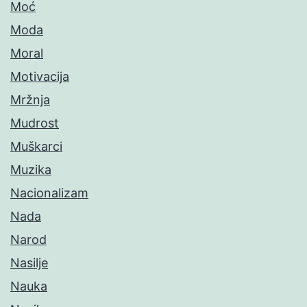
Moć
Moda
Moral
Motivacija
Mržnja
Mudrost
Muškarci
Muzika
Nacionalizam
Nada
Narod
Nasilje
Nauka