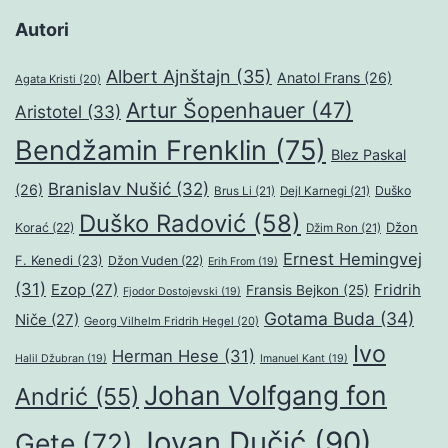
Autori
Albert Ajnštajn
(35)
Anatol Frans
(26)
Agata Kristi
(20)
Artur Šopenhauer
(47)
Aristotel
(33)
Bendžamin Frenklin
(75)
Blez Paskal
Branislav Nušić
(32)
(26)
Duško
Brus Li
(21)
Dejl Karnegi
(21)
Duško Radović
(58)
Džon
Korać
(22)
Džim Ron
(21)
Ernest Hemingvej
F. Kenedi
(23)
Džon Vuden
(22)
Erih From
(19)
(31)
Ezop
(27)
Fridrih
Fransis Bejkon
(25)
Fjodor Dostojevski
(19)
Gotama Buda
(34)
Niče
(27)
Georg Vilhelm Fridrih Hegel
(20)
Ivo
Herman Hese
(31)
Halil Džubran
(19)
Imanuel Kant
(19)
Johan Volfgang fon
Andrić
(55)
Jovan Dučić
(90)
Gete
(72)