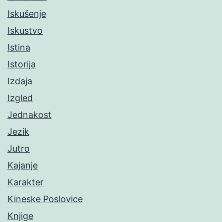
Iskušenje
Iskustvo
Istina
Istorija
Izdaja
Izgled
Jednakost
Jezik
Jutro
Kajanje
Karakter
Kineske Poslovice
Knjige