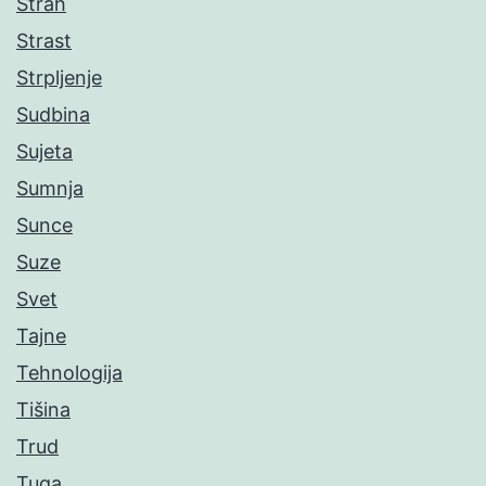
Strah
Strast
Strpljenje
Sudbina
Sujeta
Sumnja
Sunce
Suze
Svet
Tajne
Tehnologija
Tišina
Trud
Tuga