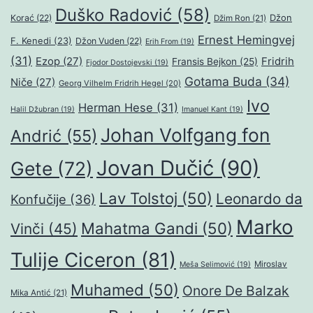
Duško Radović
(58)
Džon
Korać
(22)
Džim Ron
(21)
Ernest Hemingvej
F. Kenedi
(23)
Džon Vuden
(22)
Erih From
(19)
(31)
Ezop
(27)
Fridrih
Fransis Bejkon
(25)
Fjodor Dostojevski
(19)
Gotama Buda
(34)
Niče
(27)
Georg Vilhelm Fridrih Hegel
(20)
Ivo
Herman Hese
(31)
Halil Džubran
(19)
Imanuel Kant
(19)
Johan Volfgang fon
Andrić
(55)
Jovan Dučić
(90)
Gete
(72)
Lav Tolstoj
(50)
Leonardo da
Konfučije
(36)
Marko
Mahatma Gandi
(50)
Vinči
(45)
Tulije Ciceron
(81)
Miroslav
Meša Selimović
(19)
Muhamed
(50)
Onore De Balzak
Mika Antić
(21)