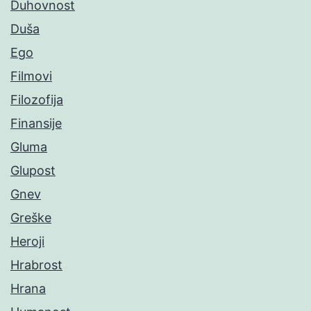
Duhovnost
Duša
Ego
Filmovi
Filozofija
Finansije
Gluma
Glupost
Gnev
Greške
Heroji
Hrabrost
Hrana