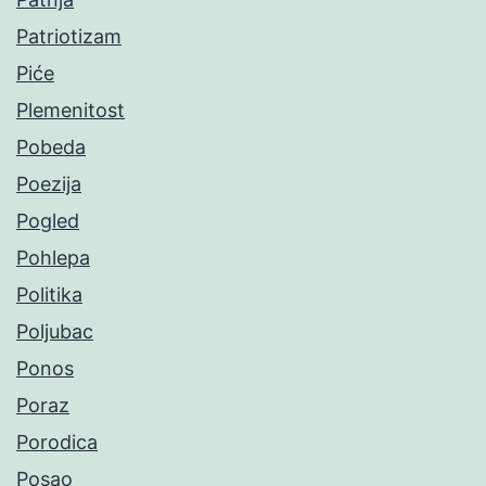
Patriotizam
Piće
Plemenitost
Pobeda
Poezija
Pogled
Pohlepa
Politika
Poljubac
Ponos
Poraz
Porodica
Posao