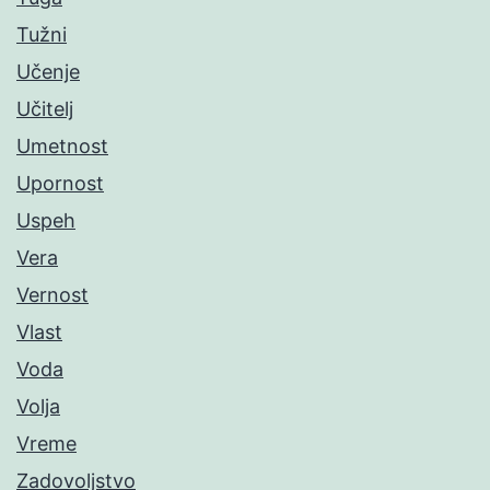
Tužni
Učenje
Učitelj
Umetnost
Upornost
Uspeh
Vera
Vernost
Vlast
Voda
Volja
Vreme
Zadovoljstvo