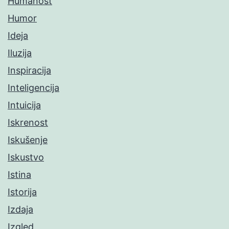
Humanost
Humor
Ideja
Iluzija
Inspiracija
Inteligencija
Intuicija
Iskrenost
Iskušenje
Iskustvo
Istina
Istorija
Izdaja
Izgled