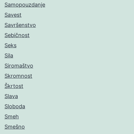
Samopouzdanje
Savest
Savršenstvo
Sebičnost
Seks
Sila
Siromaštvo
Skromnost
Škrtost
Slava
Sloboda
Smeh
Smešno