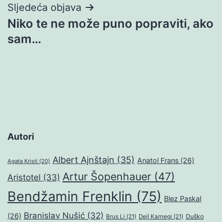
Sljedeća objava
Niko te ne može puno popraviti, ako
sam…
Autori
Albert Ajnštajn
(35)
Anatol Frans
(26)
Agata Kristi
(20)
Artur Šopenhauer
(47)
Aristotel
(33)
Bendžamin Frenklin
(75)
Blez Paskal
Branislav Nušić
(32)
(26)
Duško
Brus Li
(21)
Dejl Karnegi
(21)