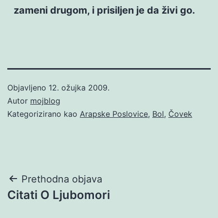
zameni drugom, i prisiljen je da živi go.
Objavljeno
12. ožujka 2009.
Autor
mojblog
Kategorizirano kao
Arapske Poslovice
,
Bol
,
Čovek
Navigacija
Prethodna objava
Citati O Ljubomori
objava