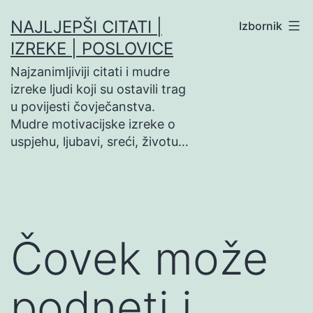
Preskoči
NAJLJEPŠI CITATI |
Izbornik
na
IZREKE | POSLOVICE
sadržaj
Najzanimljiviji citati i mudre
izreke ljudi koji su ostavili trag
u povijesti čovječanstva.
Mudre motivacijske izreke o
uspjehu, ljubavi, sreći, životu…
Čovek može
podneti i