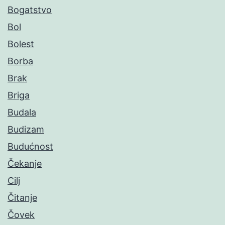
Bogatstvo
Bol
Bolest
Borba
Brak
Briga
Budala
Budizam
Budućnost
Čekanje
Cilj
Čitanje
Čovek