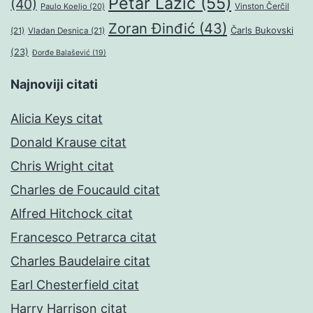
Petar Lazić
(55)
(40)
Paulo Koeljo
(20)
Vinston Čerčil
Zoran Đinđić
(43)
Čarls Bukovski
(21)
Vladan Desnica
(21)
(23)
Đorđe Balašević
(19)
Najnoviji citati
Alicia Keys citat
Donald Krause citat
Chris Wright citat
Charles de Foucauld citat
Alfred Hitchock citat
Francesco Petrarca citat
Charles Baudelaire citat
Earl Chesterfield citat
Harry Harrison citat