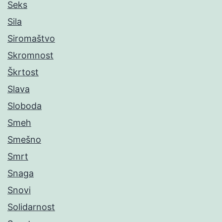
Seks
Sila
Siromaštvo
Skromnost
Škrtost
Slava
Sloboda
Smeh
Smešno
Smrt
Snaga
Snovi
Solidarnost