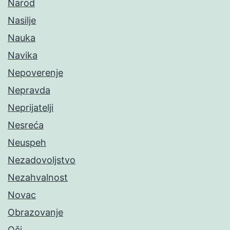
Narod
Nasilje
Nauka
Navika
Nepoverenje
Nepravda
Neprijatelji
Nesreća
Neuspeh
Nezadovoljstvo
Nezahvalnost
Novac
Obrazovanje
Oči