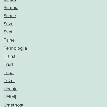
Sumnja
Sunce
Suze
Svet
Tajne
Tehnologija
Tišina
Trud
Tuga
Tužni
Učenje
Učitelj
Umetnost