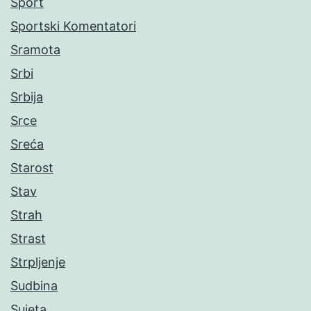
Sport
Sportski Komentatori
Sramota
Srbi
Srbija
Srce
Sreća
Starost
Stav
Strah
Strast
Strpljenje
Sudbina
Sujeta