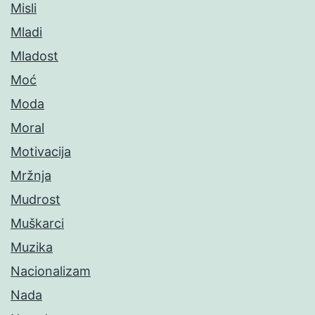
Misli
Mladi
Mladost
Moć
Moda
Moral
Motivacija
Mržnja
Mudrost
Muškarci
Muzika
Nacionalizam
Nada