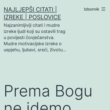
Preskoči
NAJLJEPŠI CITATI |
Izbornik
na
IZREKE | POSLOVICE
sadržaj
Najzanimljiviji citati i mudre
izreke ljudi koji su ostavili trag
u povijesti čovječanstva.
Mudre motivacijske izreke o
uspjehu, ljubavi, sreći, životu…
Prema Bogu
ne idemo