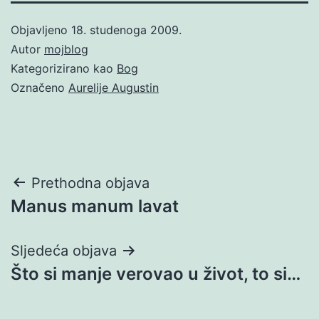
Objavljeno
18. studenoga 2009.
Autor
mojblog
Kategorizirano kao
Bog
Označeno
Aurelije Augustin
Navigacija
Prethodna objava
Manus manum lavat
objava
Sljedeća objava
Što si manje verovao u život, to si…