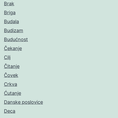
Brak
Briga
Budala
Budizam
Budućnost
Čekanje
Cilj
Čitanje
Čovek
Crkva
Ćutanje
Danske poslovice
Deca