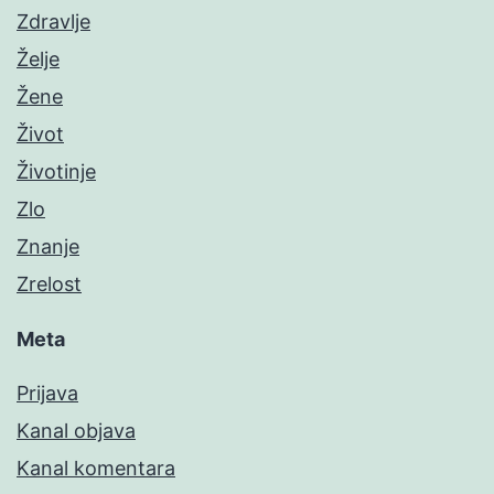
Zdravlje
Želje
Žene
Život
Životinje
Zlo
Znanje
Zrelost
Meta
Prijava
Kanal objava
Kanal komentara