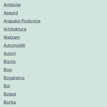
Ambicija
Apsurd
Arapske Poslovice
Arhitektura
Ateizam
Automobili
Autori
Biznis
Bog
Bogatstvo
Bol
Bolest
Borba