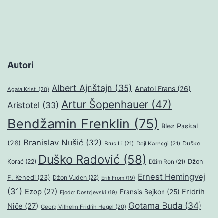
Autori
Albert Ajnštajn
(35)
Anatol Frans
(26)
Agata Kristi
(20)
Artur Šopenhauer
(47)
Aristotel
(33)
Bendžamin Frenklin
(75)
Blez Paskal
Branislav Nušić
(32)
(26)
Duško
Brus Li
(21)
Dejl Karnegi
(21)
Duško Radović
(58)
Džon
Korać
(22)
Džim Ron
(21)
Ernest Hemingvej
F. Kenedi
(23)
Džon Vuden
(22)
Erih From
(19)
(31)
Ezop
(27)
Fridrih
Fransis Bejkon
(25)
Fjodor Dostojevski
(19)
Gotama Buda
(34)
Niče
(27)
Georg Vilhelm Fridrih Hegel
(20)