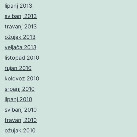
lipanj 2013
svibanj 2013
travanj 2013
ožujak 2013
veljača 2013
listopad 2010
rujan 2010
kolovoz 2010
srpanj 2010
lipanj 2010
svibanj 2010
travanj 2010
ožujak 2010