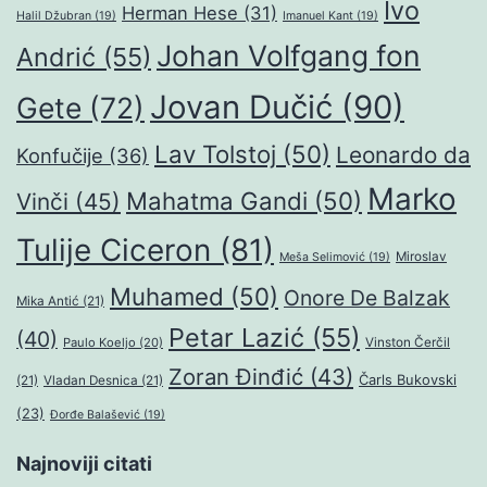
Ivo
Herman Hese
(31)
Halil Džubran
(19)
Imanuel Kant
(19)
Johan Volfgang fon
Andrić
(55)
Jovan Dučić
(90)
Gete
(72)
Lav Tolstoj
(50)
Leonardo da
Konfučije
(36)
Marko
Mahatma Gandi
(50)
Vinči
(45)
Tulije Ciceron
(81)
Miroslav
Meša Selimović
(19)
Muhamed
(50)
Onore De Balzak
Mika Antić
(21)
Petar Lazić
(55)
(40)
Paulo Koeljo
(20)
Vinston Čerčil
Zoran Đinđić
(43)
Čarls Bukovski
(21)
Vladan Desnica
(21)
(23)
Đorđe Balašević
(19)
Najnoviji citati