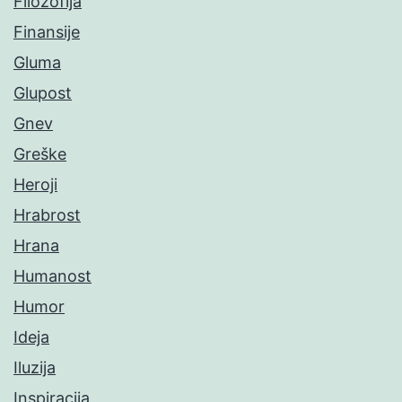
Filozofija
Finansije
Gluma
Glupost
Gnev
Greške
Heroji
Hrabrost
Hrana
Humanost
Humor
Ideja
Iluzija
Inspiracija