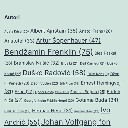
Autori
Albert Ajnštajn
(35)
Anatol Frans
(26)
Agata Kristi
(20)
Artur Šopenhauer
(47)
Aristotel
(33)
Bendžamin Frenklin
(75)
Blez Paskal
Branislav Nušić
(32)
(26)
Duško
Brus Li
(21)
Dejl Karnegi
(21)
Duško Radović
(58)
Džon
Korać
(22)
Džim Ron
(21)
Ernest Hemingvej
F. Kenedi
(23)
Džon Vuden
(22)
Erih From
(19)
(31)
Ezop
(27)
Fridrih
Fransis Bejkon
(25)
Fjodor Dostojevski
(19)
Gotama Buda
(34)
Niče
(27)
Georg Vilhelm Fridrih Hegel
(20)
Ivo
Herman Hese
(31)
Halil Džubran
(19)
Imanuel Kant
(19)
Johan Volfgang fon
Andrić
(55)