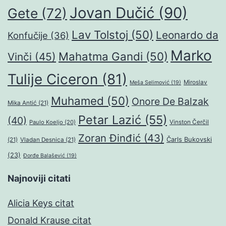
Jovan Dučić
(90)
Gete
(72)
Lav Tolstoj
(50)
Leonardo da
Konfučije
(36)
Marko
Mahatma Gandi
(50)
Vinči
(45)
Tulije Ciceron
(81)
Miroslav
Meša Selimović
(19)
Muhamed
(50)
Onore De Balzak
Mika Antić
(21)
Petar Lazić
(55)
(40)
Paulo Koeljo
(20)
Vinston Čerčil
Zoran Đinđić
(43)
Čarls Bukovski
(21)
Vladan Desnica
(21)
(23)
Đorđe Balašević
(19)
Najnoviji citati
Alicia Keys citat
Donald Krause citat