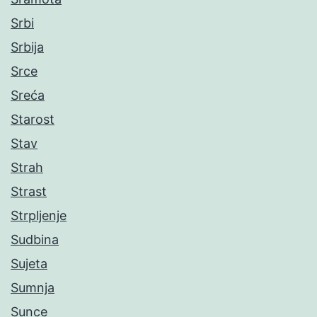
Srbi
Srbija
Srce
Sreća
Starost
Stav
Strah
Strast
Strpljenje
Sudbina
Sujeta
Sumnja
Sunce