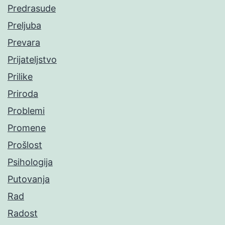
Predrasude
Preljuba
Prevara
Prijateljstvo
Prilike
Priroda
Problemi
Promene
Prošlost
Psihologija
Putovanja
Rad
Radost