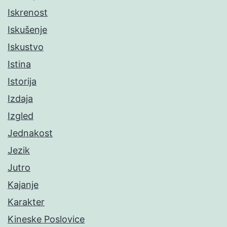
Iskrenost
Iskušenje
Iskustvo
Istina
Istorija
Izdaja
Izgled
Jednakost
Jezik
Jutro
Kajanje
Karakter
Kineske Poslovice