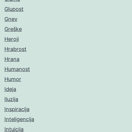
Glupost
Gnev
Greške
Heroji
Hrabrost
Hrana
Humanost
Humor
Ideja
Iluzija
Inspiracija
Inteligencija
Intuicija