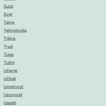
Suze
Svet
Tajne
Tehnologija
Tišina
Trud
Tuga
Tužni
Učenje
Učitelj
Umetnost
Upornost
Uspeh