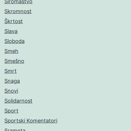
Siromaštvo
Skromnost
Škrtost
Slava
Sloboda
Smeh
Smešno
Smrt
Snaga
Snovi
Solidarnost
Sport
Sportski Komentatori
Sramota