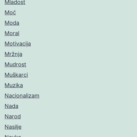
Mladost
Moć
Moda
Moral
Motivacija
Mržnja
Mudrost
Muškarci
Muzika
Nacionalizam
Nada
Narod
Nasilje