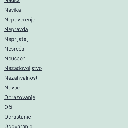
Nauka
Navika
Nepoverenje
Nepravda
Neprijatelji
Nesreća
Neuspeh
Nezadovoljstvo
Nezahvalnost
Novac
Obrazovanje
Oči
Odrastanje
Ogovaranje