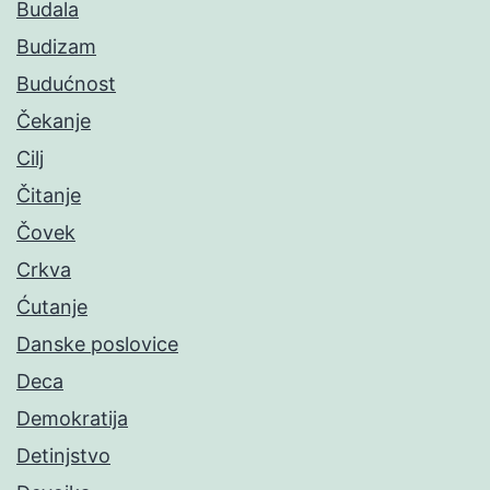
Budala
Budizam
Budućnost
Čekanje
Cilj
Čitanje
Čovek
Crkva
Ćutanje
Danske poslovice
Deca
Demokratija
Detinjstvo