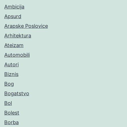
Ambicija
Apsurd
Arapske Poslovice
Arhitektura
Ateizam
Automobili
Autori
Biznis
Bog
Bogatstvo
Bol
Bolest
Borba