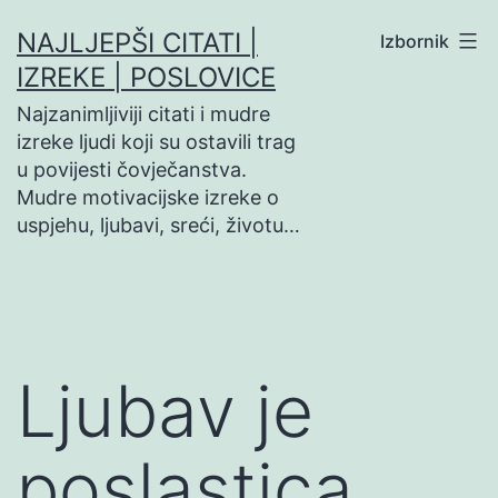
Preskoči
NAJLJEPŠI CITATI |
Izbornik
na
IZREKE | POSLOVICE
sadržaj
Najzanimljiviji citati i mudre
izreke ljudi koji su ostavili trag
u povijesti čovječanstva.
Mudre motivacijske izreke o
uspjehu, ljubavi, sreći, životu…
Ljubav je
poslastica