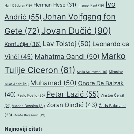
Ivo
Herman Hese
(31)
Halil Džubran
(19)
Imanuel Kant
(19)
Johan Volfgang fon
Andrić
(55)
Jovan Dučić
(90)
Gete
(72)
Lav Tolstoj
(50)
Leonardo da
Konfučije
(36)
Marko
Mahatma Gandi
(50)
Vinči
(45)
Tulije Ciceron
(81)
Miroslav
Meša Selimović
(19)
Muhamed
(50)
Onore De Balzak
Mika Antić
(21)
Petar Lazić
(55)
(40)
Paulo Koeljo
(20)
Vinston Čerčil
Zoran Đinđić
(43)
Čarls Bukovski
(21)
Vladan Desnica
(21)
(23)
Đorđe Balašević
(19)
Najnoviji citati