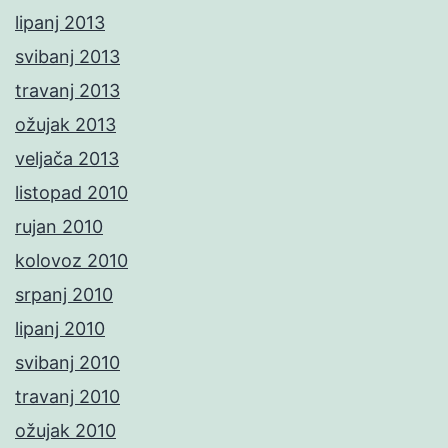
lipanj 2013
svibanj 2013
travanj 2013
ožujak 2013
veljača 2013
listopad 2010
rujan 2010
kolovoz 2010
srpanj 2010
lipanj 2010
svibanj 2010
travanj 2010
ožujak 2010