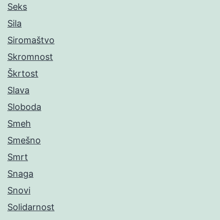
Seks
Sila
Siromaštvo
Skromnost
Škrtost
Slava
Sloboda
Smeh
Smešno
Smrt
Snaga
Snovi
Solidarnost