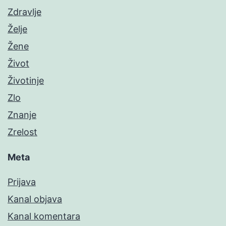
Zdravlje
Želje
Žene
Život
Životinje
Zlo
Znanje
Zrelost
Meta
Prijava
Kanal objava
Kanal komentara