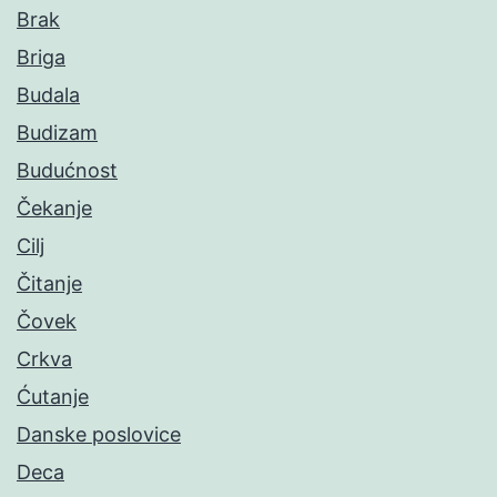
Brak
Briga
Budala
Budizam
Budućnost
Čekanje
Cilj
Čitanje
Čovek
Crkva
Ćutanje
Danske poslovice
Deca