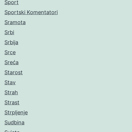
Sport
Sportski Komentatori
Sramota
Srbi
Srbija
Srce
Sreća
Starost
Stav
Strah
Strast
Strpljenje
Sudbina