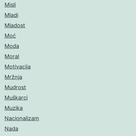
Misli
Mladi
Mladost
Moć
Moda
Moral
Motivacija
Mržnja
Mudrost
Muškarci
Muzika
Nacionalizam
Nada