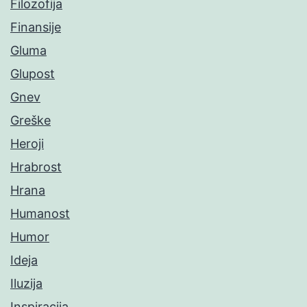
Filozofija
Finansije
Gluma
Glupost
Gnev
Greške
Heroji
Hrabrost
Hrana
Humanost
Humor
Ideja
Iluzija
Inspiracija