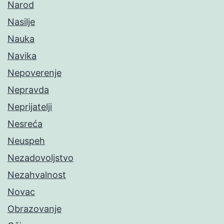
Narod
Nasilje
Nauka
Navika
Nepoverenje
Nepravda
Neprijatelji
Nesreća
Neuspeh
Nezadovoljstvo
Nezahvalnost
Novac
Obrazovanje