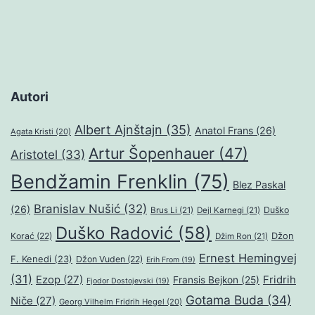
Autori
Albert Ajnštajn
(35)
Anatol Frans
(26)
Agata Kristi
(20)
Artur Šopenhauer
(47)
Aristotel
(33)
Bendžamin Frenklin
(75)
Blez Paskal
Branislav Nušić
(32)
(26)
Duško
Brus Li
(21)
Dejl Karnegi
(21)
Duško Radović
(58)
Džon
Korać
(22)
Džim Ron
(21)
Ernest Hemingvej
F. Kenedi
(23)
Džon Vuden
(22)
Erih From
(19)
(31)
Ezop
(27)
Fridrih
Fransis Bejkon
(25)
Fjodor Dostojevski
(19)
Gotama Buda
(34)
Niče
(27)
Georg Vilhelm Fridrih Hegel
(20)