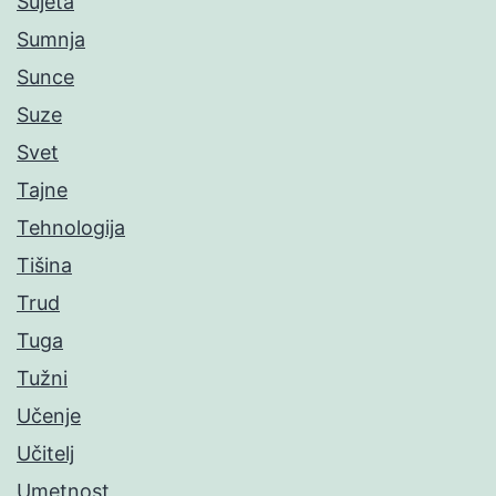
Sujeta
Sumnja
Sunce
Suze
Svet
Tajne
Tehnologija
Tišina
Trud
Tuga
Tužni
Učenje
Učitelj
Umetnost