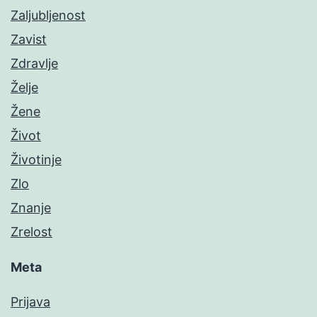
Zaljubljenost
Zavist
Zdravlje
Želje
Žene
Život
Životinje
Zlo
Znanje
Zrelost
Meta
Prijava