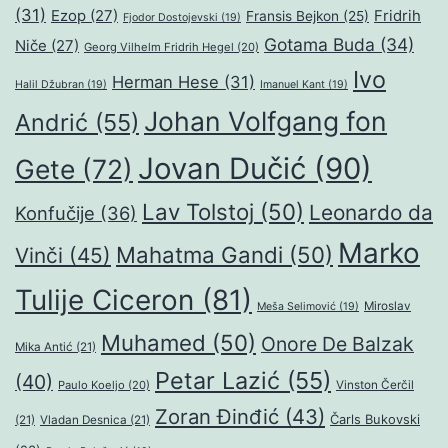
(31)
Ezop
(27)
Fridrih
Fransis Bejkon
(25)
Fjodor Dostojevski
(19)
Gotama Buda
(34)
Niče
(27)
Georg Vilhelm Fridrih Hegel
(20)
Ivo
Herman Hese
(31)
Halil Džubran
(19)
Imanuel Kant
(19)
Johan Volfgang fon
Andrić
(55)
Jovan Dučić
(90)
Gete
(72)
Lav Tolstoj
(50)
Leonardo da
Konfučije
(36)
Marko
Mahatma Gandi
(50)
Vinči
(45)
Tulije Ciceron
(81)
Miroslav
Meša Selimović
(19)
Muhamed
(50)
Onore De Balzak
Mika Antić
(21)
Petar Lazić
(55)
(40)
Paulo Koeljo
(20)
Vinston Čerčil
Zoran Đinđić
(43)
Čarls Bukovski
(21)
Vladan Desnica
(21)