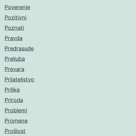
Poverenje
Pozitivni
Poznati
Pravda
Predrasude
Preljuba
Prevara
Prijateljstvo
Prilike
Priroda
Problemi
Promene
Prošlost