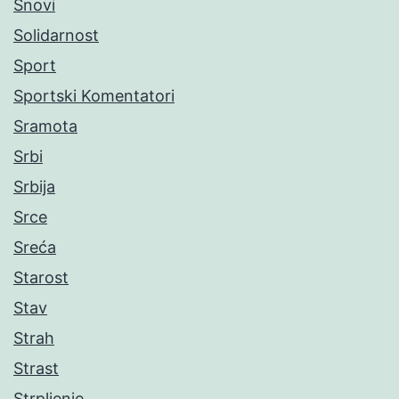
Snovi
Solidarnost
Sport
Sportski Komentatori
Sramota
Srbi
Srbija
Srce
Sreća
Starost
Stav
Strah
Strast
Strpljenje