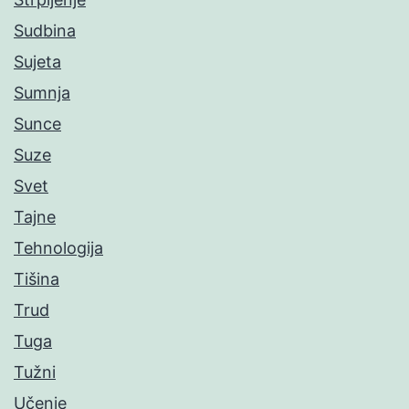
Sudbina
Sujeta
Sumnja
Sunce
Suze
Svet
Tajne
Tehnologija
Tišina
Trud
Tuga
Tužni
Učenje