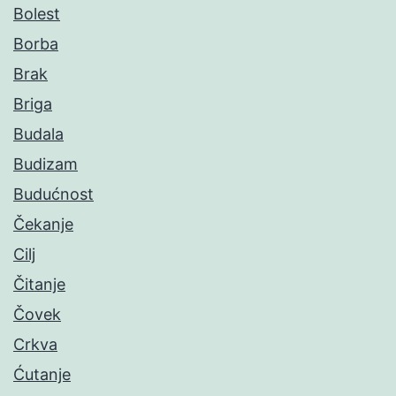
Bolest
Borba
Brak
Briga
Budala
Budizam
Budućnost
Čekanje
Cilj
Čitanje
Čovek
Crkva
Ćutanje