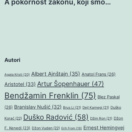
A pokornost zakonu, koji smo…
Autori
Albert Ajnštajn
(35)
Anatol Frans
(26)
Agata Kristi
(20)
Artur Šopenhauer
(47)
Aristotel
(33)
Bendžamin Frenklin
(75)
Blez Paskal
Branislav Nušić
(32)
(26)
Duško
Brus Li
(21)
Dejl Karnegi
(21)
Duško Radović
(58)
Džon
Korać
(22)
Džim Ron
(21)
Ernest Hemingvej
F. Kenedi
(23)
Džon Vuden
(22)
Erih From
(19)