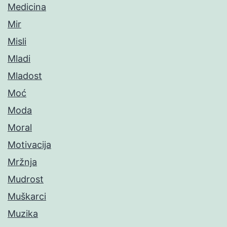
Medicina
Mir
Misli
Mladi
Mladost
Moć
Moda
Moral
Motivacija
Mržnja
Mudrost
Muškarci
Muzika