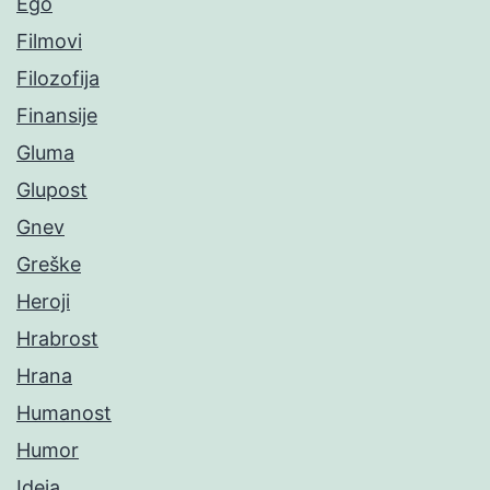
Ego
Filmovi
Filozofija
Finansije
Gluma
Glupost
Gnev
Greške
Heroji
Hrabrost
Hrana
Humanost
Humor
Ideja