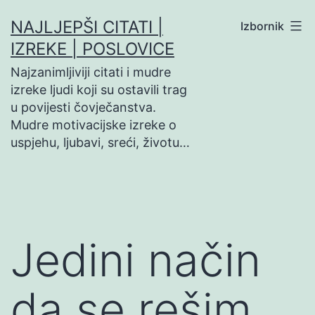
Preskoči
NAJLJEPŠI CITATI |
Izbornik
na
IZREKE | POSLOVICE
sadržaj
Najzanimljiviji citati i mudre
izreke ljudi koji su ostavili trag
u povijesti čovječanstva.
Mudre motivacijske izreke o
uspjehu, ljubavi, sreći, životu…
Jedini način
da se rešim