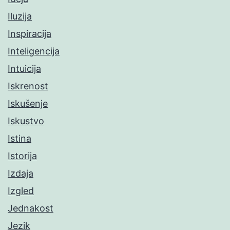
Iluzija
Inspiracija
Inteligencija
Intuicija
Iskrenost
Iskušenje
Iskustvo
Istina
Istorija
Izdaja
Izgled
Jednakost
Jezik