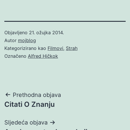
Objavljeno
21. ožujka 2014.
Autor
mojblog
Kategorizirano kao
Filmovi
,
Strah
Označeno
Alfred Hičkok
Navigacija
Prethodna objava
Citati O Znanju
objava
Sljedeća objava