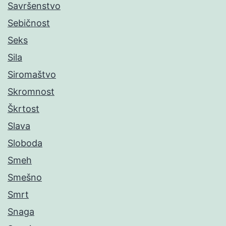
Savršenstvo
Sebičnost
Seks
Sila
Siromaštvo
Skromnost
Škrtost
Slava
Sloboda
Smeh
Smešno
Smrt
Snaga