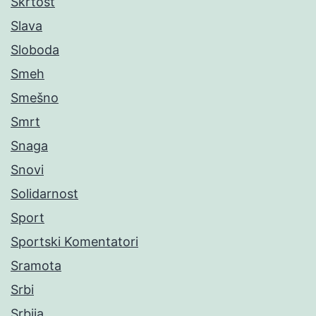
Škrtost
Slava
Sloboda
Smeh
Smešno
Smrt
Snaga
Snovi
Solidarnost
Sport
Sportski Komentatori
Sramota
Srbi
Srbija