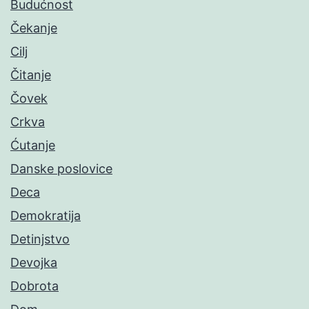
Budućnost
Čekanje
Cilj
Čitanje
Čovek
Crkva
Ćutanje
Danske poslovice
Deca
Demokratija
Detinjstvo
Devojka
Dobrota