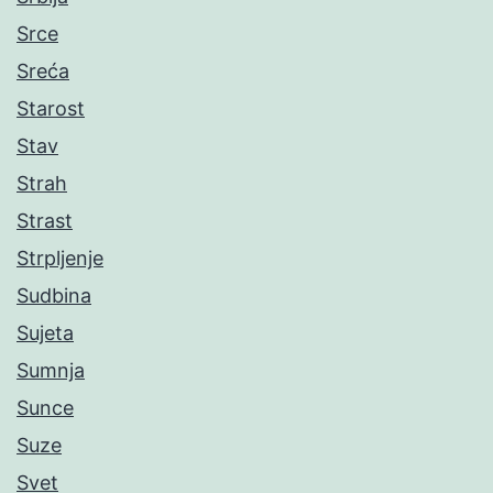
Srce
Sreća
Starost
Stav
Strah
Strast
Strpljenje
Sudbina
Sujeta
Sumnja
Sunce
Suze
Svet