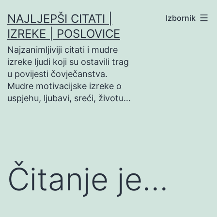
Preskoči
NAJLJEPŠI CITATI |
Izbornik
na
IZREKE | POSLOVICE
sadržaj
Najzanimljiviji citati i mudre
izreke ljudi koji su ostavili trag
u povijesti čovječanstva.
Mudre motivacijske izreke o
uspjehu, ljubavi, sreći, životu…
Čitanje je…