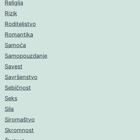
Religija
Rizik
Roditeljstvo
Romantika
Samoća
Samopouzdanje
Savest
Savršenstvo
Sebičnost
Seks
Sila
Siromaštvo
Skromnost