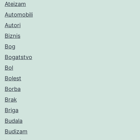
Ateizam
Automobili
Autori
Biznis
Bog
Bogatstvo
Bol
Bolest
Borba
Brak
Briga
Budala
Budizam