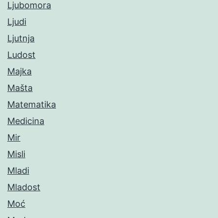
Ljubomora
Ljudi
Ljutnja
Ludost
Majka
Mašta
Matematika
Medicina
Mir
Misli
Mladi
Mladost
Moć