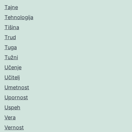
Tajne
Tehnologija
Tišina
Trud
Tuga
Tužni
Učenje
Učitelj
Umetnost
Upornost
Uspeh
Vera
Vernost