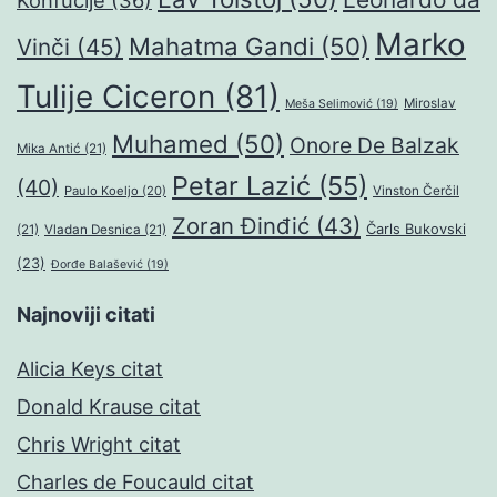
Konfučije
(36)
Marko
Mahatma Gandi
(50)
Vinči
(45)
Tulije Ciceron
(81)
Miroslav
Meša Selimović
(19)
Muhamed
(50)
Onore De Balzak
Mika Antić
(21)
Petar Lazić
(55)
(40)
Paulo Koeljo
(20)
Vinston Čerčil
Zoran Đinđić
(43)
Čarls Bukovski
(21)
Vladan Desnica
(21)
(23)
Đorđe Balašević
(19)
Najnoviji citati
Alicia Keys citat
Donald Krause citat
Chris Wright citat
Charles de Foucauld citat