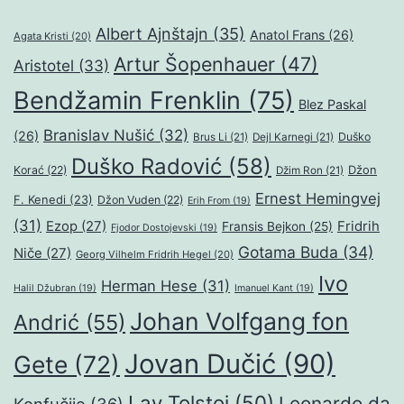
Albert Ajnštajn
(35)
Anatol Frans
(26)
Agata Kristi
(20)
Artur Šopenhauer
(47)
Aristotel
(33)
Bendžamin Frenklin
(75)
Blez Paskal
Branislav Nušić
(32)
(26)
Duško
Brus Li
(21)
Dejl Karnegi
(21)
Duško Radović
(58)
Džon
Korać
(22)
Džim Ron
(21)
Ernest Hemingvej
F. Kenedi
(23)
Džon Vuden
(22)
Erih From
(19)
(31)
Ezop
(27)
Fridrih
Fransis Bejkon
(25)
Fjodor Dostojevski
(19)
Gotama Buda
(34)
Niče
(27)
Georg Vilhelm Fridrih Hegel
(20)
Ivo
Herman Hese
(31)
Halil Džubran
(19)
Imanuel Kant
(19)
Johan Volfgang fon
Andrić
(55)
Jovan Dučić
(90)
Gete
(72)
Lav Tolstoj
(50)
Leonardo da