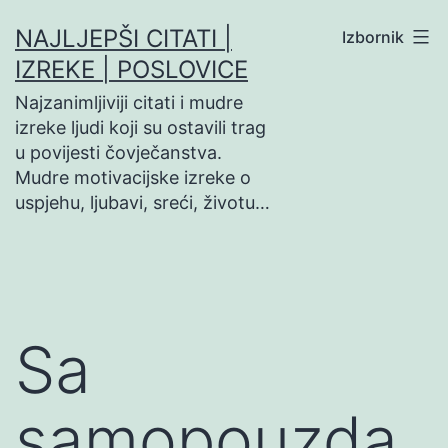
Preskoči
NAJLJEPŠI CITATI |
Izbornik
na
IZREKE | POSLOVICE
sadržaj
Najzanimljiviji citati i mudre
izreke ljudi koji su ostavili trag
u povijesti čovječanstva.
Mudre motivacijske izreke o
uspjehu, ljubavi, sreći, životu…
Sa
samopouzda