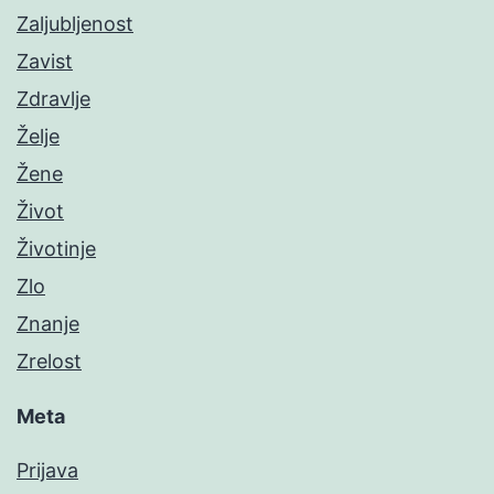
Zaljubljenost
Zavist
Zdravlje
Želje
Žene
Život
Životinje
Zlo
Znanje
Zrelost
Meta
Prijava