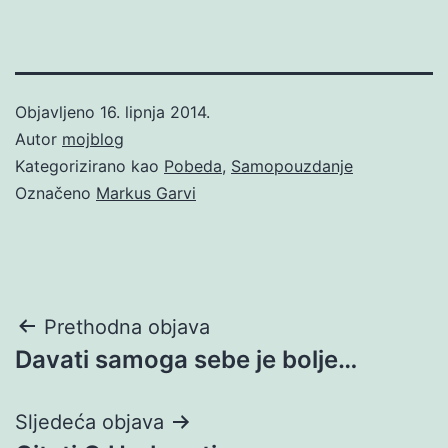
Objavljeno
16. lipnja 2014.
Autor
mojblog
Kategorizirano kao
Pobeda
,
Samopouzdanje
Označeno
Markus Garvi
Navigacija
Prethodna objava
Davati samoga sebe je bolje…
objava
Sljedeća objava