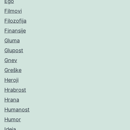
Ego
Filmovi
Filozofija
Finansije
Gluma
Glupost
Gnev
Greške
Heroji
Hrabrost
Hrana
Humanost
Humor
Ideja