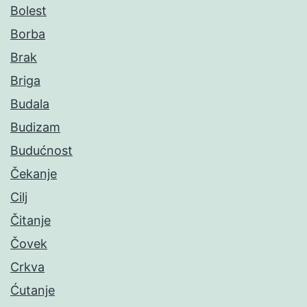
Bolest
Borba
Brak
Briga
Budala
Budizam
Budućnost
Čekanje
Cilj
Čitanje
Čovek
Crkva
Ćutanje