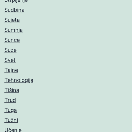
Sudbina
Sujeta
Sumnja
Sunce
Suze
Svet
Tajne
Tehnologija
Tišina
Trud
Tuga
Tužni
Učenje