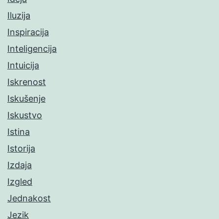
Iluzija
Inspiracija
Inteligencija
Intuicija
Iskrenost
Iskušenje
Iskustvo
Istina
Istorija
Izdaja
Izgled
Jednakost
Jezik