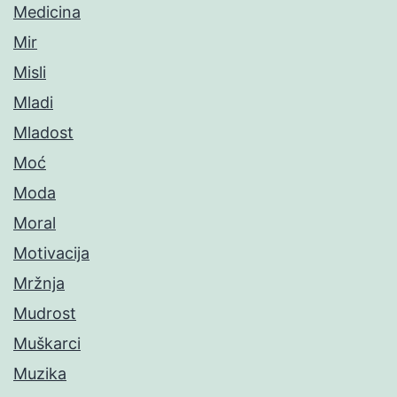
Medicina
Mir
Misli
Mladi
Mladost
Moć
Moda
Moral
Motivacija
Mržnja
Mudrost
Muškarci
Muzika