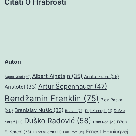
Citati O Hrabrosti
Autori
Albert Ajnštajn
(35)
Anatol Frans
(26)
Agata Kristi
(20)
Artur Šopenhauer
(47)
Aristotel
(33)
Bendžamin Frenklin
(75)
Blez Paskal
Branislav Nušić
(32)
(26)
Duško
Brus Li
(21)
Dejl Karnegi
(21)
Duško Radović
(58)
Džon
Korać
(22)
Džim Ron
(21)
Ernest Hemingvej
F. Kenedi
(23)
Džon Vuden
(22)
Erih From
(19)