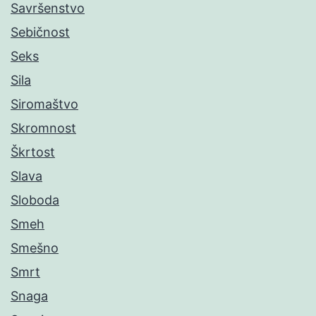
Savršenstvo
Sebičnost
Seks
Sila
Siromaštvo
Skromnost
Škrtost
Slava
Sloboda
Smeh
Smešno
Smrt
Snaga