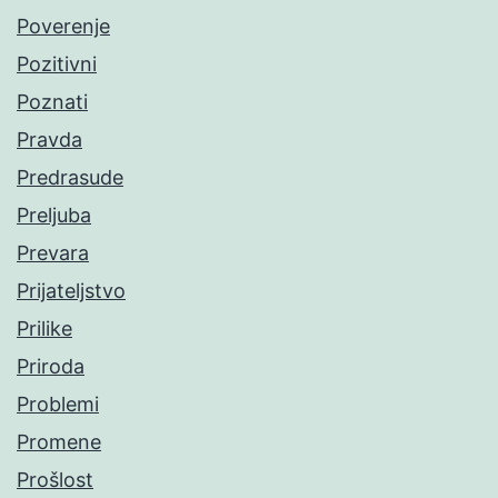
Poverenje
Pozitivni
Poznati
Pravda
Predrasude
Preljuba
Prevara
Prijateljstvo
Prilike
Priroda
Problemi
Promene
Prošlost