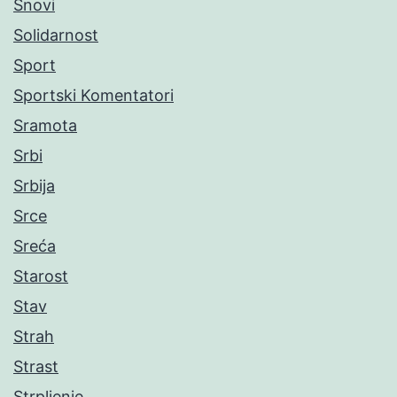
Snovi
Solidarnost
Sport
Sportski Komentatori
Sramota
Srbi
Srbija
Srce
Sreća
Starost
Stav
Strah
Strast
Strpljenje