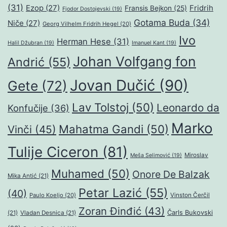
(31)
Ezop
(27)
Fridrih
Fransis Bejkon
(25)
Fjodor Dostojevski
(19)
Gotama Buda
(34)
Niče
(27)
Georg Vilhelm Fridrih Hegel
(20)
Ivo
Herman Hese
(31)
Halil Džubran
(19)
Imanuel Kant
(19)
Johan Volfgang fon
Andrić
(55)
Jovan Dučić
(90)
Gete
(72)
Lav Tolstoj
(50)
Leonardo da
Konfučije
(36)
Marko
Mahatma Gandi
(50)
Vinči
(45)
Tulije Ciceron
(81)
Miroslav
Meša Selimović
(19)
Muhamed
(50)
Onore De Balzak
Mika Antić
(21)
Petar Lazić
(55)
(40)
Paulo Koeljo
(20)
Vinston Čerčil
Zoran Đinđić
(43)
Čarls Bukovski
(21)
Vladan Desnica
(21)