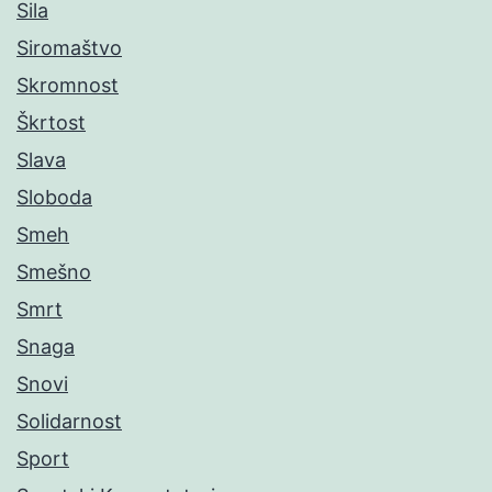
Sila
Siromaštvo
Skromnost
Škrtost
Slava
Sloboda
Smeh
Smešno
Smrt
Snaga
Snovi
Solidarnost
Sport