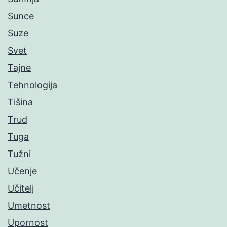
Sunce
Suze
Svet
Tajne
Tehnologija
Tišina
Trud
Tuga
Tužni
Učenje
Učitelj
Umetnost
Upornost