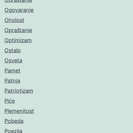
Ogovaranje
Oholost
Opraštanje
Optimizam
Ostalo
Osveta
Pamet
Patnja
Patriotizam
Piće
Plemenitost
Pobeda
Poezija