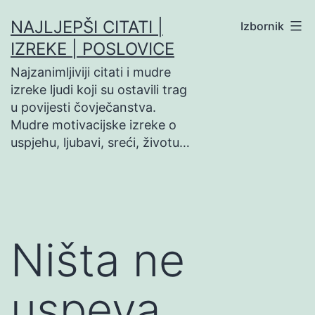
Preskoči
NAJLJEPŠI CITATI |
Izbornik
na
IZREKE | POSLOVICE
sadržaj
Najzanimljiviji citati i mudre
izreke ljudi koji su ostavili trag
u povijesti čovječanstva.
Mudre motivacijske izreke o
uspjehu, ljubavi, sreći, životu…
Ništa ne
uspeva