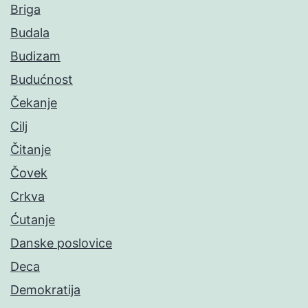
Briga
Budala
Budizam
Budućnost
Čekanje
Cilj
Čitanje
Čovek
Crkva
Ćutanje
Danske poslovice
Deca
Demokratija