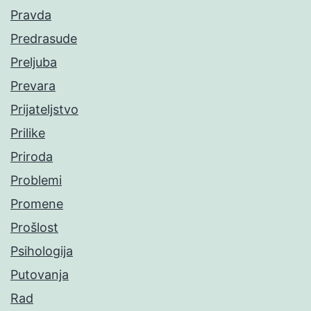
Pravda
Predrasude
Preljuba
Prevara
Prijateljstvo
Prilike
Priroda
Problemi
Promene
Prošlost
Psihologija
Putovanja
Rad