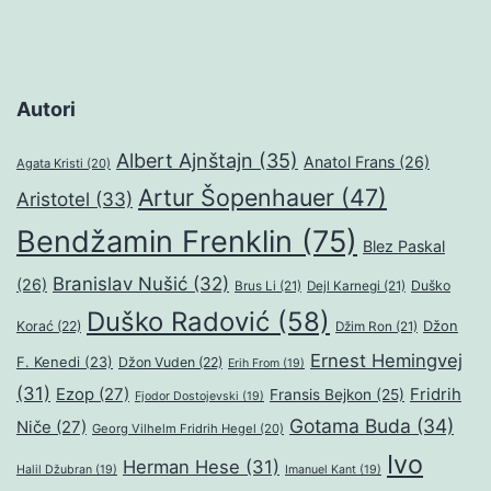
Autori
Albert Ajnštajn
(35)
Anatol Frans
(26)
Agata Kristi
(20)
Artur Šopenhauer
(47)
Aristotel
(33)
Bendžamin Frenklin
(75)
Blez Paskal
Branislav Nušić
(32)
(26)
Duško
Brus Li
(21)
Dejl Karnegi
(21)
Duško Radović
(58)
Džon
Korać
(22)
Džim Ron
(21)
Ernest Hemingvej
F. Kenedi
(23)
Džon Vuden
(22)
Erih From
(19)
(31)
Ezop
(27)
Fridrih
Fransis Bejkon
(25)
Fjodor Dostojevski
(19)
Gotama Buda
(34)
Niče
(27)
Georg Vilhelm Fridrih Hegel
(20)
Ivo
Herman Hese
(31)
Halil Džubran
(19)
Imanuel Kant
(19)