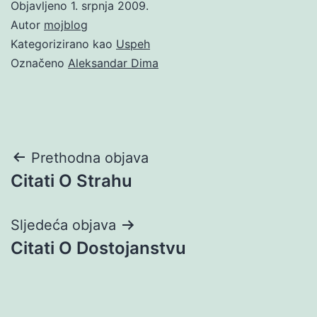
Objavljeno
1. srpnja 2009.
Autor
mojblog
Kategorizirano kao
Uspeh
Označeno
Aleksandar Dima
Navigacija
Prethodna objava
Citati O Strahu
objava
Sljedeća objava
Citati O Dostojanstvu