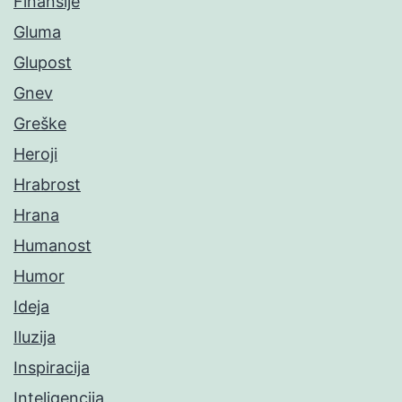
Finansije
Gluma
Glupost
Gnev
Greške
Heroji
Hrabrost
Hrana
Humanost
Humor
Ideja
Iluzija
Inspiracija
Inteligencija