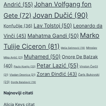
Johan Volfgang fon
Andrić
(55)
Jovan Dučić
(90)
Gete
(72)
Lav Tolstoj
(50)
Leonardo da
Konfučije
(36)
Marko
Mahatma Gandi
(50)
Vinči
(45)
Tulije Ciceron
(81)
Miroslav
Meša Selimović
(19)
Muhamed
(50)
Onore De Balzak
Mika Antić
(21)
Petar Lazić
(55)
(40)
Paulo Koeljo
(20)
Vinston Čerčil
Zoran Đinđić
(43)
Čarls Bukovski
(21)
Vladan Desnica
(21)
(23)
Đorđe Balašević
(19)
Najnoviji citati
Alicia Keys citat