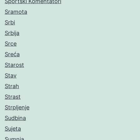
Sportski Komentatori
Sramota
Srbi
Srbija
Srce
Sreća
Starost
Stav
Strah
Strast
Strpljenje
Sudbina
Sujeta
Sumnja