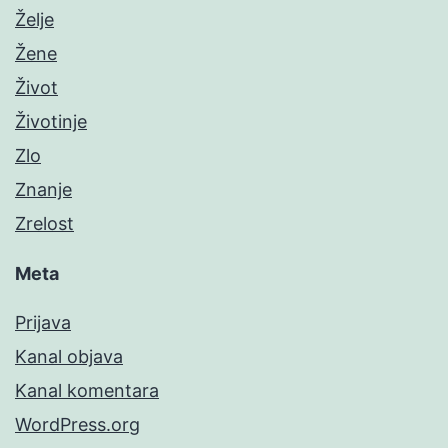
Želje
Žene
Život
Životinje
Zlo
Znanje
Zrelost
Meta
Prijava
Kanal objava
Kanal komentara
WordPress.org