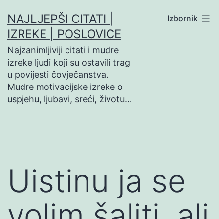
Preskoči
NAJLJEPŠI CITATI |
Izbornik
na
IZREKE | POSLOVICE
sadržaj
Najzanimljiviji citati i mudre
izreke ljudi koji su ostavili trag
u povijesti čovječanstva.
Mudre motivacijske izreke o
uspjehu, ljubavi, sreći, životu…
Uistinu ja se
volim šaliti, ali