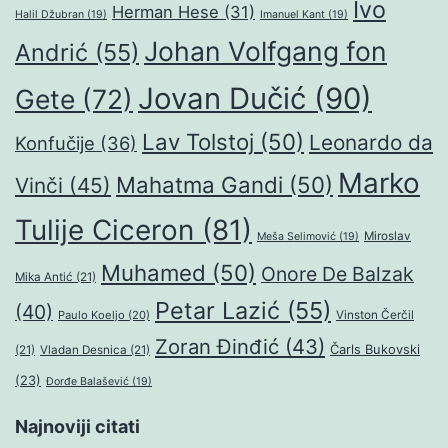
Ivo
Herman Hese
(31)
Halil Džubran
(19)
Imanuel Kant
(19)
Johan Volfgang fon
Andrić
(55)
Jovan Dučić
(90)
Gete
(72)
Lav Tolstoj
(50)
Leonardo da
Konfučije
(36)
Marko
Mahatma Gandi
(50)
Vinči
(45)
Tulije Ciceron
(81)
Miroslav
Meša Selimović
(19)
Muhamed
(50)
Onore De Balzak
Mika Antić
(21)
Petar Lazić
(55)
(40)
Paulo Koeljo
(20)
Vinston Čerčil
Zoran Đinđić
(43)
Čarls Bukovski
(21)
Vladan Desnica
(21)
(23)
Đorđe Balašević
(19)
Najnoviji citati