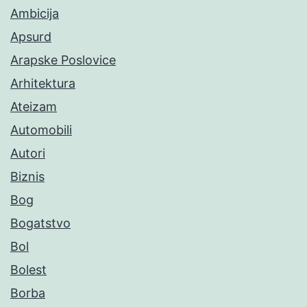
Ambicija
Apsurd
Arapske Poslovice
Arhitektura
Ateizam
Automobili
Autori
Biznis
Bog
Bogatstvo
Bol
Bolest
Borba