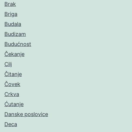
Brak
Briga
Budala
Budizam
Budućnost
Čekanje
Cilj
Čitanje
Čovek
Crkva
Ćutanje
Danske poslovice
Deca