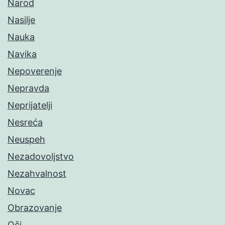
Narod
Nasilje
Nauka
Navika
Nepoverenje
Nepravda
Neprijatelji
Nesreća
Neuspeh
Nezadovoljstvo
Nezahvalnost
Novac
Obrazovanje
Oči