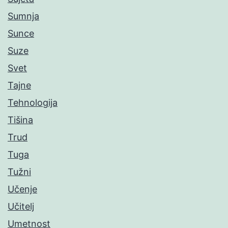
Sumnja
Sunce
Suze
Svet
Tajne
Tehnologija
Tišina
Trud
Tuga
Tužni
Učenje
Učitelj
Umetnost