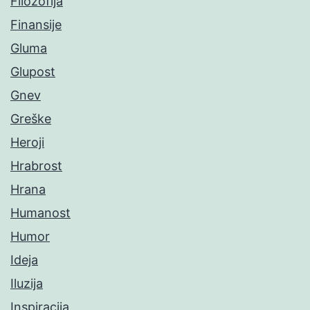
Filozofija
Finansije
Gluma
Glupost
Gnev
Greške
Heroji
Hrabrost
Hrana
Humanost
Humor
Ideja
Iluzija
Inspiracija