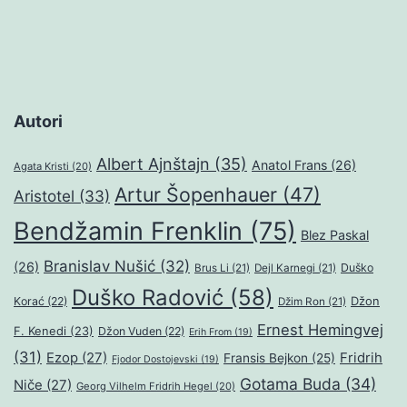
Autori
Albert Ajnštajn
(35)
Anatol Frans
(26)
Agata Kristi
(20)
Artur Šopenhauer
(47)
Aristotel
(33)
Bendžamin Frenklin
(75)
Blez Paskal
Branislav Nušić
(32)
(26)
Duško
Brus Li
(21)
Dejl Karnegi
(21)
Duško Radović
(58)
Džon
Korać
(22)
Džim Ron
(21)
Ernest Hemingvej
F. Kenedi
(23)
Džon Vuden
(22)
Erih From
(19)
(31)
Ezop
(27)
Fridrih
Fransis Bejkon
(25)
Fjodor Dostojevski
(19)
Gotama Buda
(34)
Niče
(27)
Georg Vilhelm Fridrih Hegel
(20)