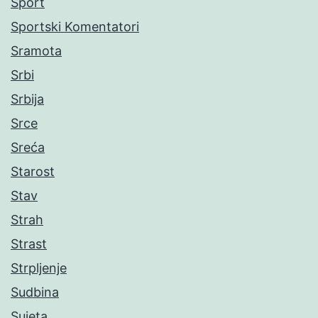
Sport
Sportski Komentatori
Sramota
Srbi
Srbija
Srce
Sreća
Starost
Stav
Strah
Strast
Strpljenje
Sudbina
Sujeta