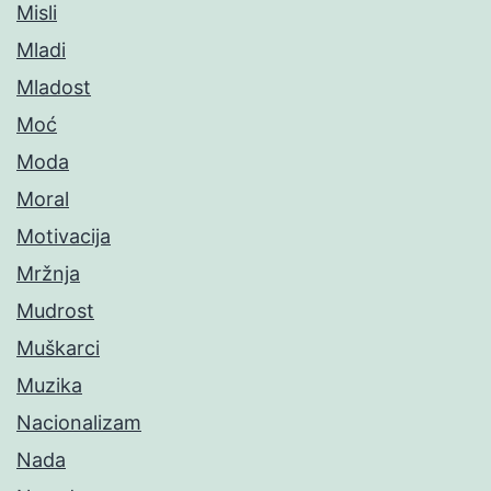
Misli
Mladi
Mladost
Moć
Moda
Moral
Motivacija
Mržnja
Mudrost
Muškarci
Muzika
Nacionalizam
Nada