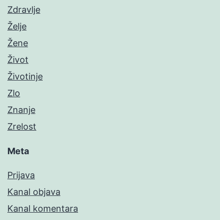
Zdravlje
Želje
Žene
Život
Životinje
Zlo
Znanje
Zrelost
Meta
Prijava
Kanal objava
Kanal komentara