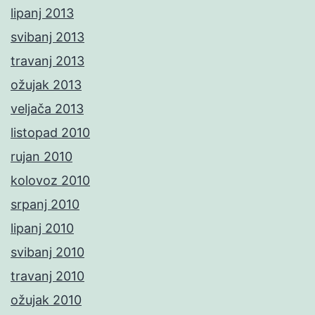
lipanj 2013
svibanj 2013
travanj 2013
ožujak 2013
veljača 2013
listopad 2010
rujan 2010
kolovoz 2010
srpanj 2010
lipanj 2010
svibanj 2010
travanj 2010
ožujak 2010