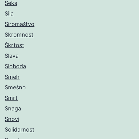
Seks
Sila
Siromaštvo
Skromnost
Škrtost
Slava
Sloboda
Smeh
Smešno
Smrt
Snaga
Snovi
Solidarnost