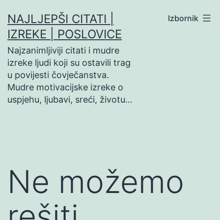
Preskoči
NAJLJEPŠI CITATI |
Izbornik
na
IZREKE | POSLOVICE
sadržaj
Najzanimljiviji citati i mudre
izreke ljudi koji su ostavili trag
u povijesti čovječanstva.
Mudre motivacijske izreke o
uspjehu, ljubavi, sreći, životu…
Ne možemo
rešiti