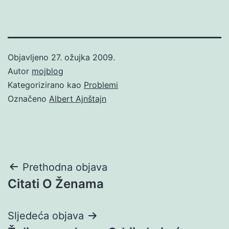
Objavljeno
27. ožujka 2009.
Autor
mojblog
Kategorizirano kao
Problemi
Označeno
Albert Ajnštajn
Navigacija
Prethodna objava
Citati O Ženama
objava
Sljedeća objava