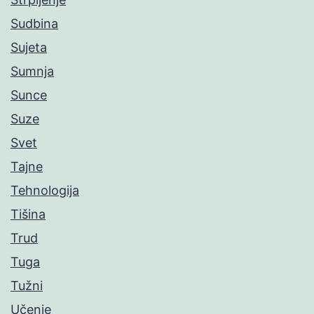
Sudbina
Sujeta
Sumnja
Sunce
Suze
Svet
Tajne
Tehnologija
Tišina
Trud
Tuga
Tužni
Učenje