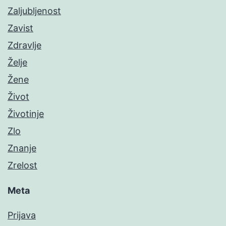
Zaljubljenost
Zavist
Zdravlje
Želje
Žene
Život
Životinje
Zlo
Znanje
Zrelost
Meta
Prijava