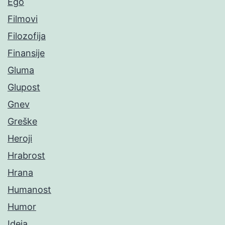
Ego
Filmovi
Filozofija
Finansije
Gluma
Glupost
Gnev
Greške
Heroji
Hrabrost
Hrana
Humanost
Humor
Ideja