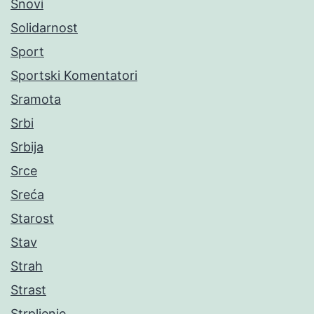
Snovi
Solidarnost
Sport
Sportski Komentatori
Sramota
Srbi
Srbija
Srce
Sreća
Starost
Stav
Strah
Strast
Strpljenje