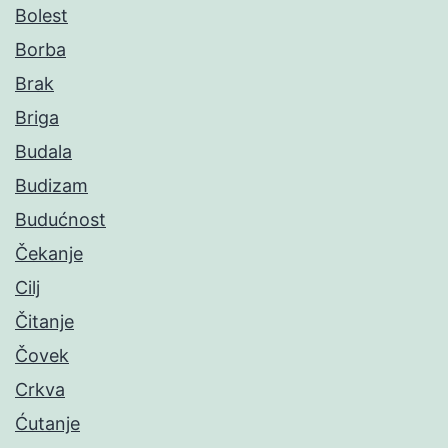
Bolest
Borba
Brak
Briga
Budala
Budizam
Budućnost
Čekanje
Cilj
Čitanje
Čovek
Crkva
Ćutanje