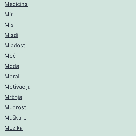
Medicina
Mir
Misli
Mladi
Mladost
Moć
Moda
Moral
Motivacija
Mržnja
Mudrost
Muškarci
Muzika