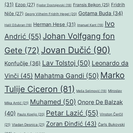
(31)
Ezop
(27)
Fridrih
Fransis Bejkon
(25)
Fjodor Dostojevski
(19)
Gotama Buda
(34)
Niče
(27)
Georg Vilhelm Fridrih Hegel
(20)
Ivo
Herman Hese
(31)
Halil Džubran
(19)
Imanuel Kant
(19)
Johan Volfgang fon
Andrić
(55)
Jovan Dučić
(90)
Gete
(72)
Lav Tolstoj
(50)
Leonardo da
Konfučije
(36)
Marko
Mahatma Gandi
(50)
Vinči
(45)
Tulije Ciceron
(81)
Miroslav
Meša Selimović
(19)
Muhamed
(50)
Onore De Balzak
Mika Antić
(21)
Petar Lazić
(55)
(40)
Paulo Koeljo
(20)
Vinston Čerčil
Zoran Đinđić
(43)
Čarls Bukovski
(21)
Vladan Desnica
(21)