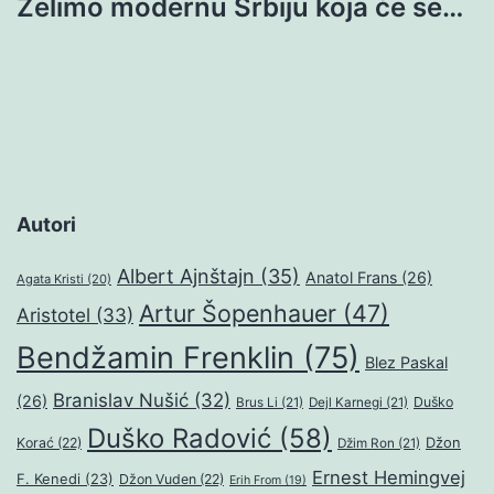
Želimo modernu Srbiju koja će se…
Autori
Albert Ajnštajn
(35)
Anatol Frans
(26)
Agata Kristi
(20)
Artur Šopenhauer
(47)
Aristotel
(33)
Bendžamin Frenklin
(75)
Blez Paskal
Branislav Nušić
(32)
(26)
Duško
Brus Li
(21)
Dejl Karnegi
(21)
Duško Radović
(58)
Džon
Korać
(22)
Džim Ron
(21)
Ernest Hemingvej
F. Kenedi
(23)
Džon Vuden
(22)
Erih From
(19)