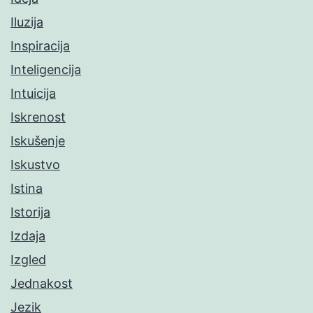
Iluzija
Inspiracija
Inteligencija
Intuicija
Iskrenost
Iskušenje
Iskustvo
Istina
Istorija
Izdaja
Izgled
Jednakost
Jezik