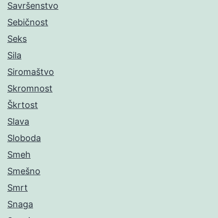
Savršenstvo
Sebičnost
Seks
Sila
Siromaštvo
Skromnost
Škrtost
Slava
Sloboda
Smeh
Smešno
Smrt
Snaga