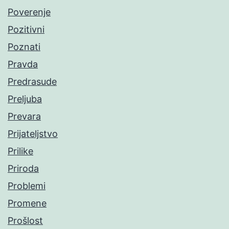
Poverenje
Pozitivni
Poznati
Pravda
Predrasude
Preljuba
Prevara
Prijateljstvo
Prilike
Priroda
Problemi
Promene
Prošlost