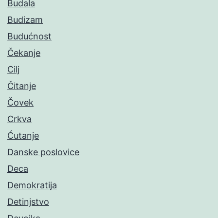
Budala
Budizam
Budućnost
Čekanje
Cilj
Čitanje
Čovek
Crkva
Ćutanje
Danske poslovice
Deca
Demokratija
Detinjstvo