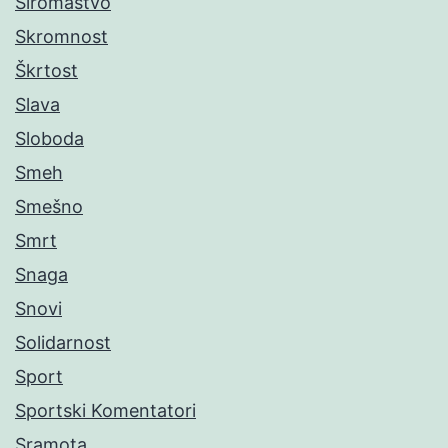
Siromaštvo
Skromnost
Škrtost
Slava
Sloboda
Smeh
Smešno
Smrt
Snaga
Snovi
Solidarnost
Sport
Sportski Komentatori
Sramota