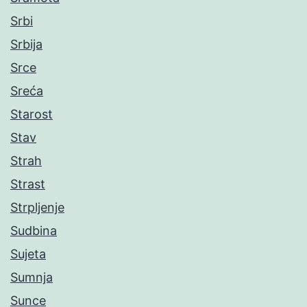
Srbi
Srbija
Srce
Sreća
Starost
Stav
Strah
Strast
Strpljenje
Sudbina
Sujeta
Sumnja
Sunce