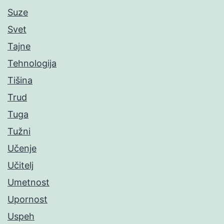
Suze
Svet
Tajne
Tehnologija
Tišina
Trud
Tuga
Tužni
Učenje
Učitelj
Umetnost
Upornost
Uspeh