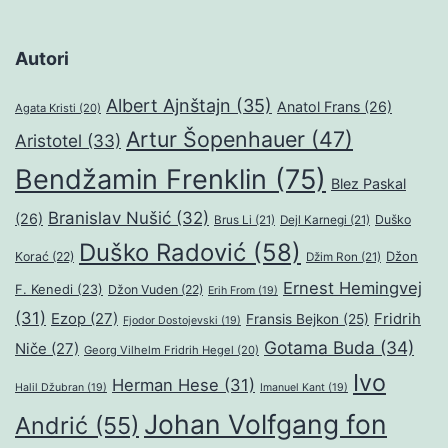
Autori
Albert Ajnštajn
(35)
Anatol Frans
(26)
Agata Kristi
(20)
Artur Šopenhauer
(47)
Aristotel
(33)
Bendžamin Frenklin
(75)
Blez Paskal
Branislav Nušić
(32)
(26)
Duško
Brus Li
(21)
Dejl Karnegi
(21)
Duško Radović
(58)
Džon
Korać
(22)
Džim Ron
(21)
Ernest Hemingvej
F. Kenedi
(23)
Džon Vuden
(22)
Erih From
(19)
(31)
Ezop
(27)
Fridrih
Fransis Bejkon
(25)
Fjodor Dostojevski
(19)
Gotama Buda
(34)
Niče
(27)
Georg Vilhelm Fridrih Hegel
(20)
Ivo
Herman Hese
(31)
Halil Džubran
(19)
Imanuel Kant
(19)
Johan Volfgang fon
Andrić
(55)