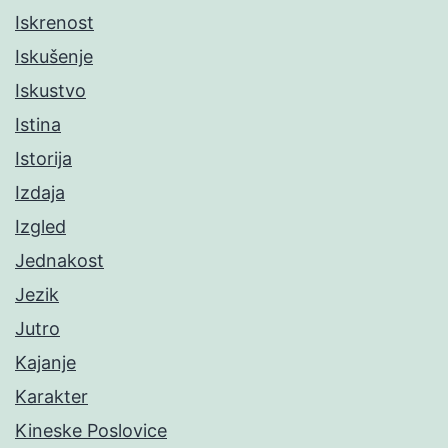
Iskrenost
Iskušenje
Iskustvo
Istina
Istorija
Izdaja
Izgled
Jednakost
Jezik
Jutro
Kajanje
Karakter
Kineske Poslovice