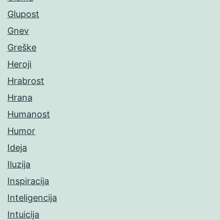
Glupost
Gnev
Greške
Heroji
Hrabrost
Hrana
Humanost
Humor
Ideja
Iluzija
Inspiracija
Inteligencija
Intuicija