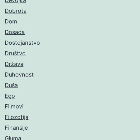
Devojka
Dobrota
Dom
Dosada
Dostojanstvo
Društvo
Država
Duhovnost
Duša
Ego
Filmovi
Filozofija
Finansije
Gluma