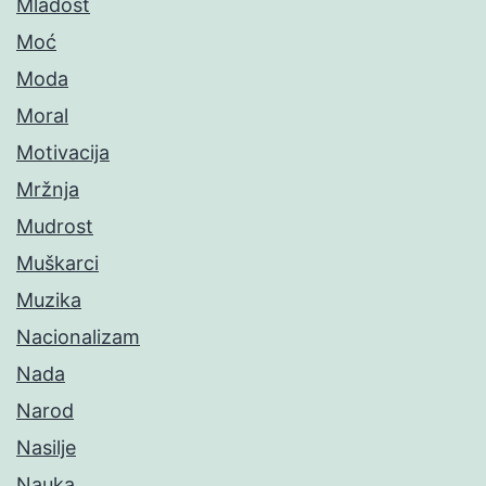
Mladost
Moć
Moda
Moral
Motivacija
Mržnja
Mudrost
Muškarci
Muzika
Nacionalizam
Nada
Narod
Nasilje
Nauka