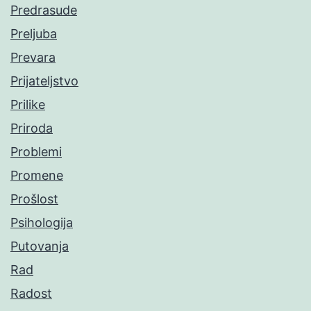
Predrasude
Preljuba
Prevara
Prijateljstvo
Prilike
Priroda
Problemi
Promene
Prošlost
Psihologija
Putovanja
Rad
Radost