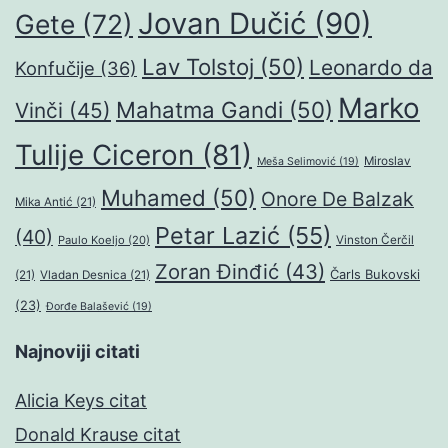
Jovan Dučić
(90)
Gete
(72)
Lav Tolstoj
(50)
Leonardo da
Konfučije
(36)
Marko
Mahatma Gandi
(50)
Vinči
(45)
Tulije Ciceron
(81)
Miroslav
Meša Selimović
(19)
Muhamed
(50)
Onore De Balzak
Mika Antić
(21)
Petar Lazić
(55)
(40)
Paulo Koeljo
(20)
Vinston Čerčil
Zoran Đinđić
(43)
Čarls Bukovski
(21)
Vladan Desnica
(21)
(23)
Đorđe Balašević
(19)
Najnoviji citati
Alicia Keys citat
Donald Krause citat