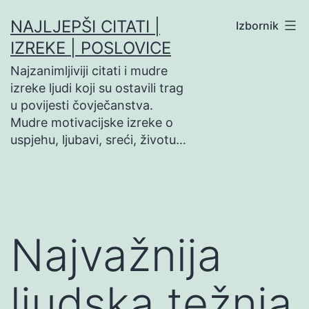
Preskoči
NAJLJEPŠI CITATI |
Izbornik
na
IZREKE | POSLOVICE
sadržaj
Najzanimljiviji citati i mudre
izreke ljudi koji su ostavili trag
u povijesti čovječanstva.
Mudre motivacijske izreke o
uspjehu, ljubavi, sreći, životu…
Najvažnija
ljudska težnja