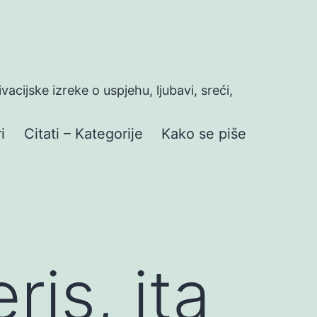
ivacijske izreke o uspjehu, ljubavi, sreći,
i
Citati – Kategorije
Kako se piše
is, ita