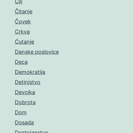
Cilj
Čitanje
Čovek
Crkva
Ćutanje
Danske poslovice
Deca
Demokratija
Detinjstvo
Devojka
Dobrota
Dom
Dosada
Dostojanstvo