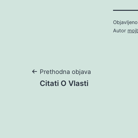
Objavljen
Autor
moj
Navigacija
Prethodna objava
Citati O Vlasti
objava