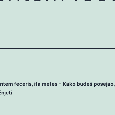
tem feceris, ita metes – Kako budeš posejao,
žnjeti