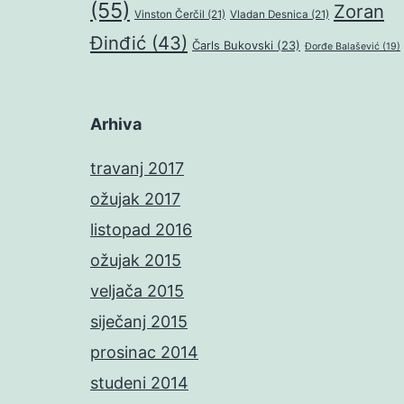
(55)
Zoran
Vinston Čerčil
(21)
Vladan Desnica
(21)
Đinđić
(43)
Čarls Bukovski
(23)
Đorđe Balašević
(19)
Arhiva
travanj 2017
ožujak 2017
listopad 2016
ožujak 2015
veljača 2015
siječanj 2015
prosinac 2014
studeni 2014