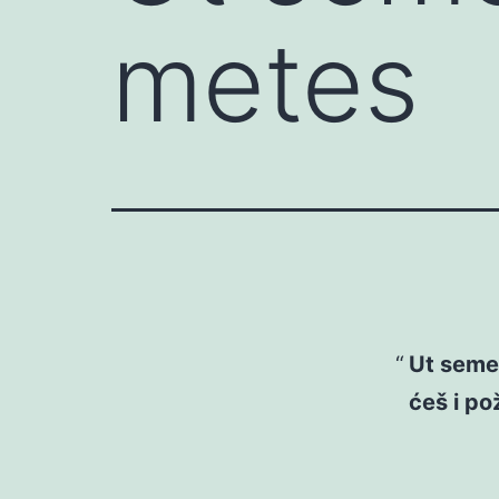
metes
Ut semen
ćeš i po