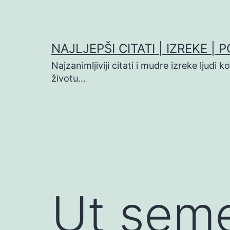
Preskoči
na
sadržaj
NAJLJEPŠI CITATI | IZREKE | 
Najzanimljiviji citati i mudre izreke ljudi 
životu…
Ut seme