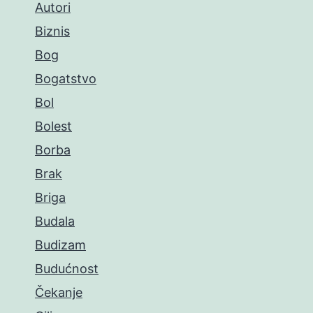
Autori
Biznis
Bog
Bogatstvo
Bol
Bolest
Borba
Brak
Briga
Budala
Budizam
Budućnost
Čekanje