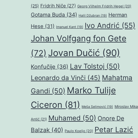
Fridrih Niče
(27)
(25)
Georg Vilhelm Fridrih Hegel
(20)
Gotama Buda
(34)
Herman
Halil Džubran
(19)
Ivo Andrić
(55)
Hese
(31)
Imanuel Kant
(19)
Johan Volfgang fon Gete
Jovan Dučić
(90)
(72)
Lav Tolstoj
(50)
Konfučije
(36)
Mahatma
Leonardo da Vinči
(45)
Marko Tulije
Gandi
(50)
Ciceron
(81)
Miroslav Mika
Meša Selimović
(19)
Muhamed
(50)
Onore De
Antić
(21)
Petar Lazić
Balzak
(40)
Paulo Koeljo
(20)