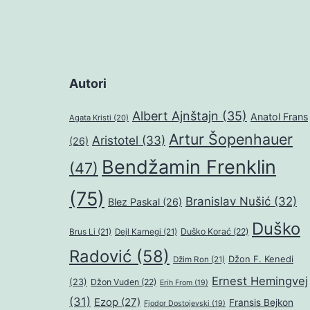
Autori
Albert Ajnštajn
(35)
Anatol Frans
Agata Kristi
(20)
Artur Šopenhauer
Aristotel
(33)
(26)
Bendžamin Frenklin
(47)
(75)
Branislav Nušić
(32)
Blez Paskal
(26)
Duško
Duško Korać
(22)
Brus Li
(21)
Dejl Karnegi
(21)
Radović
(58)
Džon F. Kenedi
Džim Ron
(21)
Ernest Hemingvej
(23)
Džon Vuden
(22)
Erih From
(19)
(31)
Ezop
(27)
Fransis Bejkon
Fjodor Dostojevski
(19)