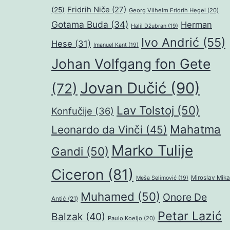
Fridrih Niče
(27)
(25)
Georg Vilhelm Fridrih Hegel
(20)
Gotama Buda
(34)
Herman
Halil Džubran
(19)
Ivo Andrić
(55)
Hese
(31)
Imanuel Kant
(19)
Johan Volfgang fon Gete
Jovan Dučić
(90)
(72)
Lav Tolstoj
(50)
Konfučije
(36)
Mahatma
Leonardo da Vinči
(45)
Marko Tulije
Gandi
(50)
Ciceron
(81)
Miroslav Mika
Meša Selimović
(19)
Muhamed
(50)
Onore De
Antić
(21)
Petar Lazić
Balzak
(40)
Paulo Koeljo
(20)