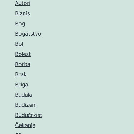
Autori
Biznis
Bog
Bogatstvo
Bol
Bolest
Borba
Brak
Briga
Budala
Budizam
Budućnost
Čekanje