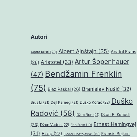
Autori
Albert Ajnštajn
(35)
Anatol Frans
Agata Kristi
(20)
Artur Šopenhauer
Aristotel
(33)
(26)
Bendžamin Frenklin
(47)
(75)
Branislav Nušić
(32)
Blez Paskal
(26)
Duško
Duško Korać
(22)
Brus Li
(21)
Dejl Karnegi
(21)
Radović
(58)
Džon F. Kenedi
Džim Ron
(21)
Ernest Hemingvej
(23)
Džon Vuden
(22)
Erih From
(19)
(31)
Ezop
(27)
Fransis Bejkon
Fjodor Dostojevski
(19)