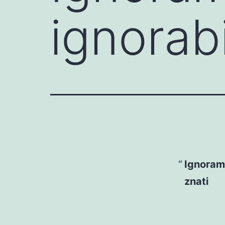
ignora
Ignoram
znati