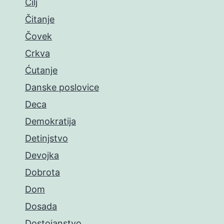
Cilj
Čitanje
Čovek
Crkva
Ćutanje
Danske poslovice
Deca
Demokratija
Detinjstvo
Devojka
Dobrota
Dom
Dosada
Dostojanstvo