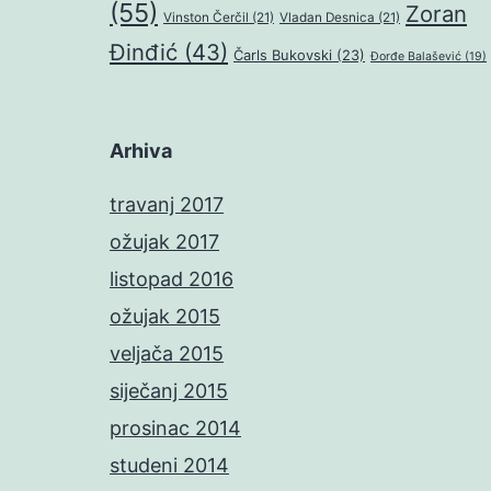
(55)
Zoran
Vinston Čerčil
(21)
Vladan Desnica
(21)
Đinđić
(43)
Čarls Bukovski
(23)
Đorđe Balašević
(19)
Arhiva
travanj 2017
ožujak 2017
listopad 2016
ožujak 2015
veljača 2015
siječanj 2015
prosinac 2014
studeni 2014