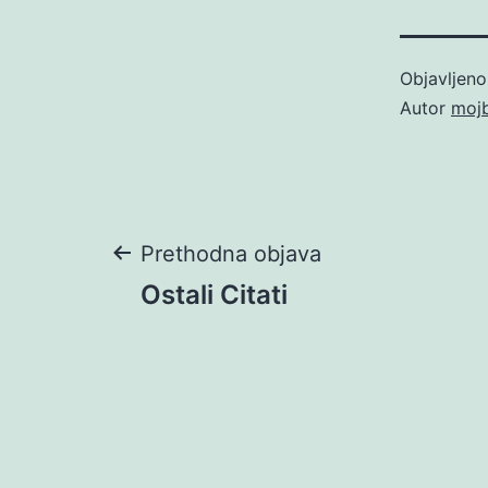
Objavljen
Autor
moj
Navigacija
Prethodna objava
Ostali Citati
objava