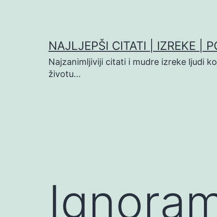
Preskoči
na
sadržaj
NAJLJEPŠI CITATI | IZREKE | 
Najzanimljiviji citati i mudre izreke ljudi 
životu…
Ignoram