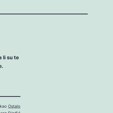
li su te
e.
 kao
Ostalo
ran Đinđić