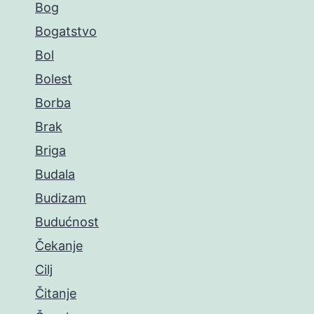
Bog
Bogatstvo
Bol
Bolest
Borba
Brak
Briga
Budala
Budizam
Budućnost
Čekanje
Cilj
Čitanje