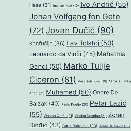
Ivo Andrić
(55)
Hese
(31)
Imanuel Kant
(19)
Johan Volfgang fon Gete
Jovan Dučić
(90)
(72)
Lav Tolstoj
(50)
Konfučije
(36)
Mahatma
Leonardo da Vinči
(45)
Marko Tulije
Gandi
(50)
Ciceron
(81)
Miroslav Mika
Meša Selimović
(19)
Muhamed
(50)
Onore De
Antić
(21)
Petar Lazić
Balzak
(40)
Paulo Koeljo
(20)
(55)
Zoran
Vinston Čerčil
(21)
Vladan Desnica
(21)
Đinđić
(43)
Čarls Bukovski
(23)
Đorđe Balašević
(19)