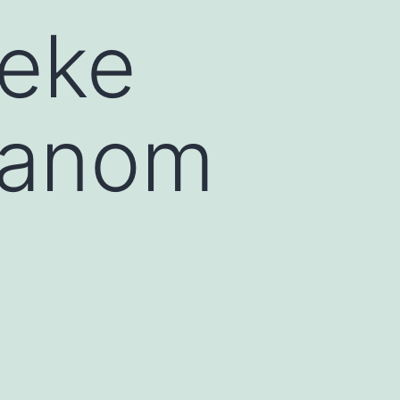
reke
zanom