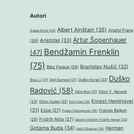
Autori
Albert Ajnštajn
(35)
Anatol Frans
Agata Kristi
(20)
Artur Šopenhauer
Aristotel
(33)
(26)
Bendžamin Frenklin
(47)
(75)
Branislav Nušić
(32)
Blez Paskal
(26)
Duško
Duško Korać
(22)
Brus Li
(21)
Dejl Karnegi
(21)
Radović
(58)
Džon F. Kenedi
Džim Ron
(21)
Ernest Hemingvej
(23)
Džon Vuden
(22)
Erih From
(19)
(31)
Ezop
(27)
Fransis Bejkon
Fjodor Dostojevski
(19)
Fridrih Niče
(27)
(25)
Georg Vilhelm Fridrih Hegel
(20)
Gotama Buda
(34)
Herman
Halil Džubran
(19)