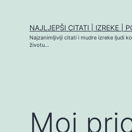
Preskoči
na
sadržaj
NAJLJEPŠI CITATI | IZREKE | 
Najzanimljiviji citati i mudre izreke ljudi 
životu…
Moj prio