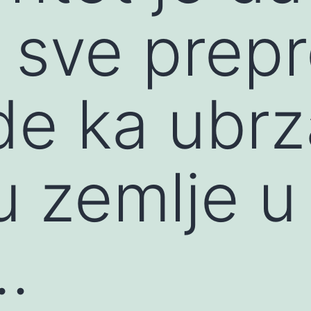
 sve prep
de ka ubr
u zemlje u
…