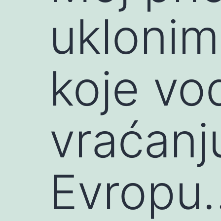
uklonim
koje vo
vraćanj
Evropu