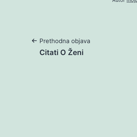
Navigacija
Prethodna objava
Citati O Ženi
objava