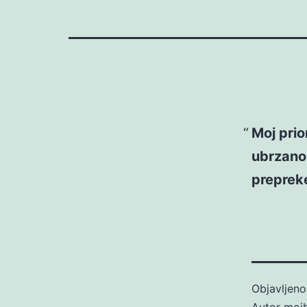
Moj prio
ubrzanom
prepreke
Objavljen
Autor
moj