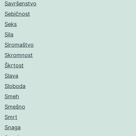
Savršenstvo
Sebičnost
Seks
Sila
Siromaštvo
Skromnost
Škrtost
Slava
Sloboda
Smeh
Smešno
Smrt
Snaga