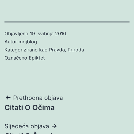
Objavljeno
19. svibnja 2010.
Autor
mojblog
Kategorizirano kao
Pravda
,
Priroda
Označeno
Epiktet
Navigacija
Prethodna objava
Citati O Očima
objava
Sljedeća objava