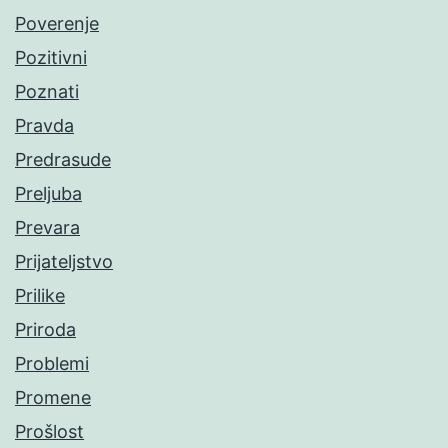
Poverenje
Pozitivni
Poznati
Pravda
Predrasude
Preljuba
Prevara
Prijateljstvo
Prilike
Priroda
Problemi
Promene
Prošlost