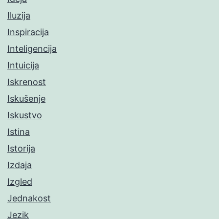
Iluzija
Inspiracija
Inteligencija
Intuicija
Iskrenost
Iskušenje
Iskustvo
Istina
Istorija
Izdaja
Izgled
Jednakost
Jezik