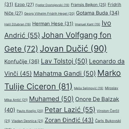
(31)
Ezop
(27)
Fridrih
Fransis Bejkon
(25)
Fjodor Dostojevski
(19)
Gotama Buda
(34)
Niče
(27)
Georg Vilhelm Fridrih Hegel
(20)
Ivo
Herman Hese
(31)
Halil Džubran
(19)
Imanuel Kant
(19)
Johan Volfgang fon
Andrić
(55)
Jovan Dučić
(90)
Gete
(72)
Lav Tolstoj
(50)
Leonardo da
Konfučije
(36)
Marko
Mahatma Gandi
(50)
Vinči
(45)
Tulije Ciceron
(81)
Miroslav
Meša Selimović
(19)
Muhamed
(50)
Onore De Balzak
Mika Antić
(21)
Petar Lazić
(55)
(40)
Paulo Koeljo
(20)
Vinston Čerčil
Zoran Đinđić
(43)
Čarls Bukovski
(21)
Vladan Desnica
(21)