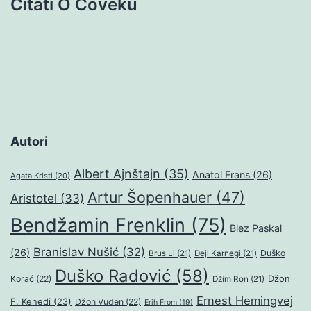
Citati O Čoveku
Autori
Albert Ajnštajn
(35)
Anatol Frans
(26)
Agata Kristi
(20)
Artur Šopenhauer
(47)
Aristotel
(33)
Bendžamin Frenklin
(75)
Blez Paskal
Branislav Nušić
(32)
(26)
Duško
Brus Li
(21)
Dejl Karnegi
(21)
Duško Radović
(58)
Džon
Korać
(22)
Džim Ron
(21)
Ernest Hemingvej
F. Kenedi
(23)
Džon Vuden
(22)
Erih From
(19)