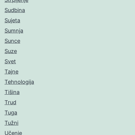
Sudbina
Sujeta
Sumnja
Sunce
Suze
Svet
Tajne
Tehnologija
Tišina
Trud
Tuga
Tužni
Učenje