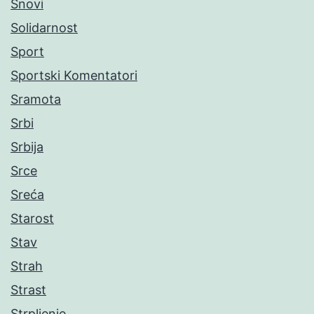
Snovi
Solidarnost
Sport
Sportski Komentatori
Sramota
Srbi
Srbija
Srce
Sreća
Starost
Stav
Strah
Strast
Strpljenje