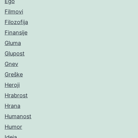
Ego
Filmovi
Filozofija
Finansije
Gluma
Glupost
Gnev
Greške
Heroji
Hrabrost
Hrana
Humanost
Humor
Ideja