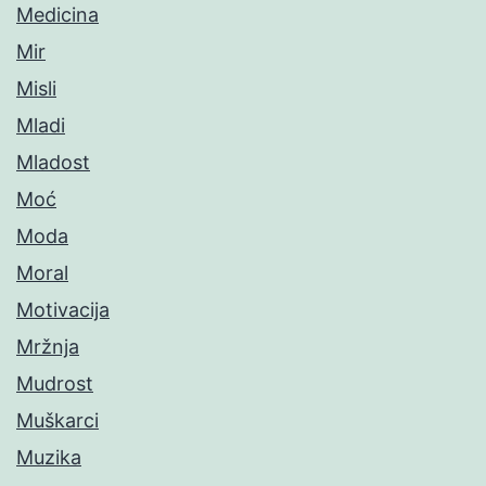
Medicina
Mir
Misli
Mladi
Mladost
Moć
Moda
Moral
Motivacija
Mržnja
Mudrost
Muškarci
Muzika