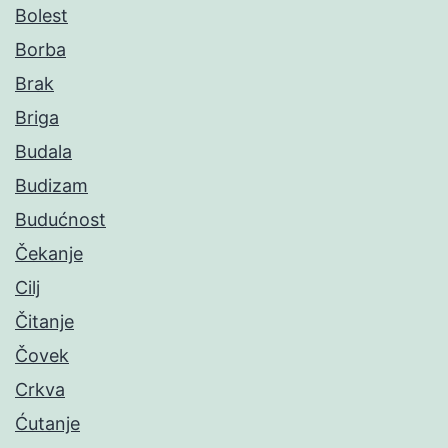
Bolest
Borba
Brak
Briga
Budala
Budizam
Budućnost
Čekanje
Cilj
Čitanje
Čovek
Crkva
Ćutanje