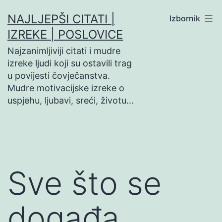
Preskoči
NAJLJEPŠI CITATI |
Izbornik
na
IZREKE | POSLOVICE
sadržaj
Najzanimljiviji citati i mudre
izreke ljudi koji su ostavili trag
u povijesti čovječanstva.
Mudre motivacijske izreke o
uspjehu, ljubavi, sreći, životu…
Sve što se
događa