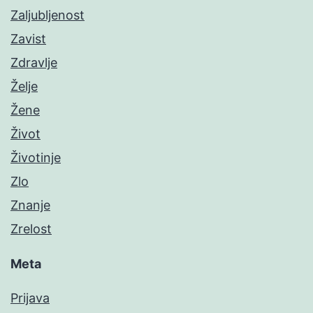
Zaljubljenost
Zavist
Zdravlje
Želje
Žene
Život
Životinje
Zlo
Znanje
Zrelost
Meta
Prijava