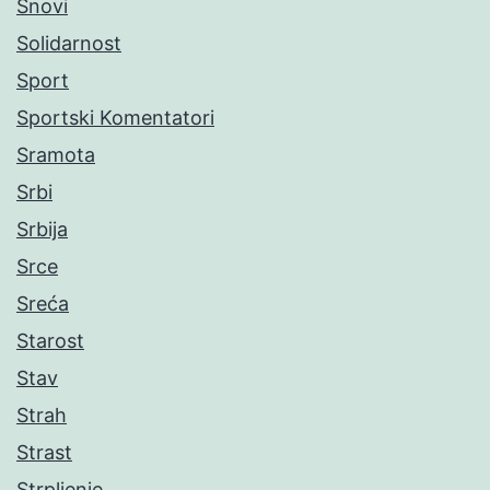
Snovi
Solidarnost
Sport
Sportski Komentatori
Sramota
Srbi
Srbija
Srce
Sreća
Starost
Stav
Strah
Strast
Strpljenje