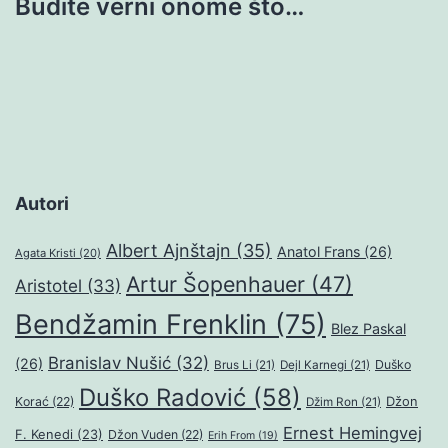
Budite verni onome što…
Autori
Albert Ajnštajn
(35)
Anatol Frans
(26)
Agata Kristi
(20)
Artur Šopenhauer
(47)
Aristotel
(33)
Bendžamin Frenklin
(75)
Blez Paskal
Branislav Nušić
(32)
(26)
Duško
Brus Li
(21)
Dejl Karnegi
(21)
Duško Radović
(58)
Džon
Korać
(22)
Džim Ron
(21)
Ernest Hemingvej
F. Kenedi
(23)
Džon Vuden
(22)
Erih From
(19)