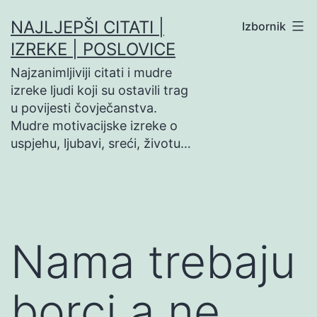
Preskoči
NAJLJEPŠI CITATI |
Izbornik
na
IZREKE | POSLOVICE
sadržaj
Najzanimljiviji citati i mudre
izreke ljudi koji su ostavili trag
u povijesti čovječanstva.
Mudre motivacijske izreke o
uspjehu, ljubavi, sreći, životu…
Nama trebaju
borci a ne