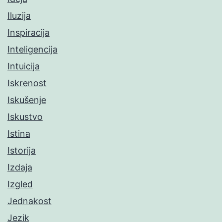
Iluzija
Inspiracija
Inteligencija
Intuicija
Iskrenost
Iskušenje
Iskustvo
Istina
Istorija
Izdaja
Izgled
Jednakost
Jezik