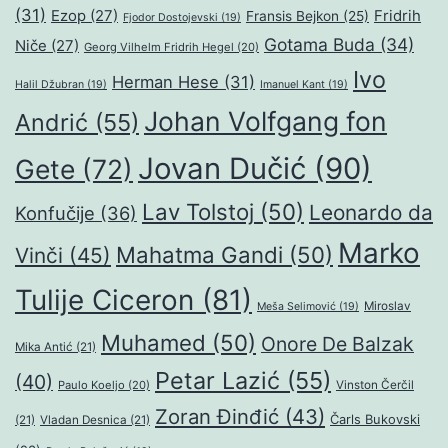
(31)
Ezop
(27)
Fridrih
Fransis Bejkon
(25)
Fjodor Dostojevski
(19)
Gotama Buda
(34)
Niče
(27)
Georg Vilhelm Fridrih Hegel
(20)
Ivo
Herman Hese
(31)
Halil Džubran
(19)
Imanuel Kant
(19)
Johan Volfgang fon
Andrić
(55)
Jovan Dučić
(90)
Gete
(72)
Lav Tolstoj
(50)
Leonardo da
Konfučije
(36)
Marko
Mahatma Gandi
(50)
Vinči
(45)
Tulije Ciceron
(81)
Miroslav
Meša Selimović
(19)
Muhamed
(50)
Onore De Balzak
Mika Antić
(21)
Petar Lazić
(55)
(40)
Paulo Koeljo
(20)
Vinston Čerčil
Zoran Đinđić
(43)
Čarls Bukovski
(21)
Vladan Desnica
(21)