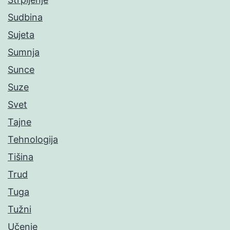
Sudbina
Sujeta
Sumnja
Sunce
Suze
Svet
Tajne
Tehnologija
Tišina
Trud
Tuga
Tužni
Učenje