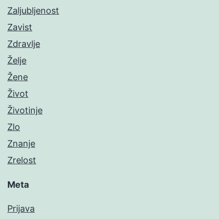
Zaljubljenost
Zavist
Zdravlje
Želje
Žene
Život
Životinje
Zlo
Znanje
Zrelost
Meta
Prijava