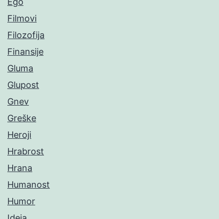
Ego
Filmovi
Filozofija
Finansije
Gluma
Glupost
Gnev
Greške
Heroji
Hrabrost
Hrana
Humanost
Humor
Ideja