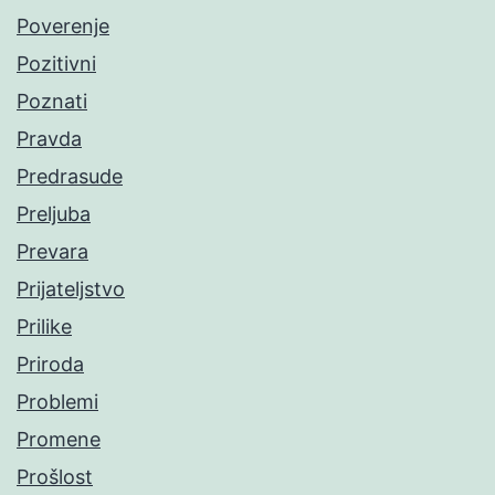
Poverenje
Pozitivni
Poznati
Pravda
Predrasude
Preljuba
Prevara
Prijateljstvo
Prilike
Priroda
Problemi
Promene
Prošlost