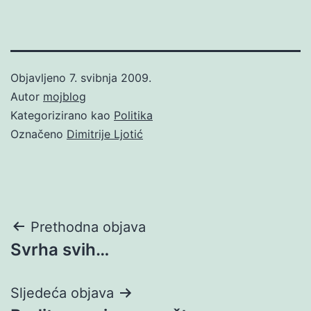
Objavljeno
7. svibnja 2009.
Autor
mojblog
Kategorizirano kao
Politika
Označeno
Dimitrije Ljotić
Navigacija
Prethodna objava
Svrha svih…
objava
Sljedeća objava