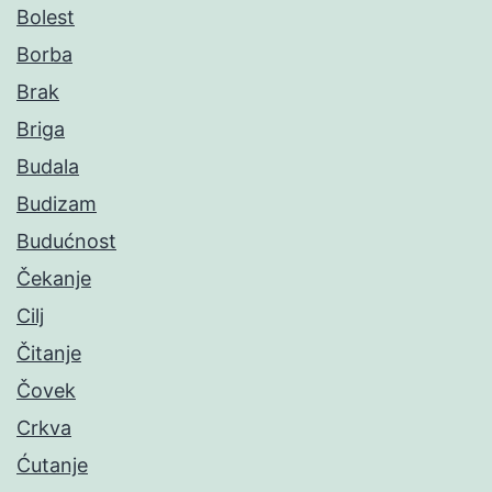
Bolest
Borba
Brak
Briga
Budala
Budizam
Budućnost
Čekanje
Cilj
Čitanje
Čovek
Crkva
Ćutanje