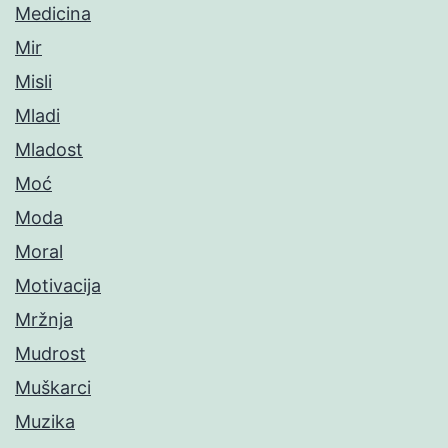
Medicina
Mir
Misli
Mladi
Mladost
Moć
Moda
Moral
Motivacija
Mržnja
Mudrost
Muškarci
Muzika