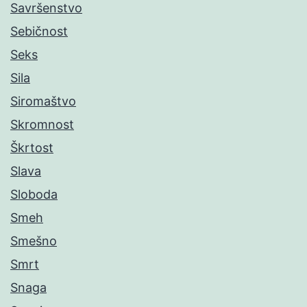
Savršenstvo
Sebičnost
Seks
Sila
Siromaštvo
Skromnost
Škrtost
Slava
Sloboda
Smeh
Smešno
Smrt
Snaga