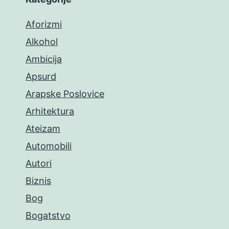
Aforizmi
Alkohol
Ambicija
Apsurd
Arapske Poslovice
Arhitektura
Ateizam
Automobili
Autori
Biznis
Bog
Bogatstvo