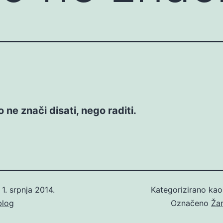
o ne znači disati, nego raditi.
o
1. srpnja 2014.
Kategorizirano ka
blog
Označeno
Ža