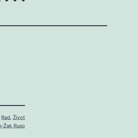
o
Rad
,
Život
n-Žak Ruso