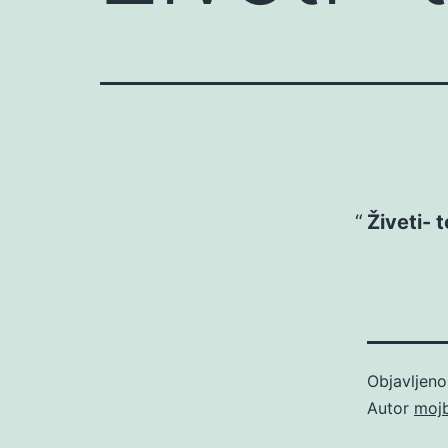
Živeti- t
Objavljen
Autor
moj