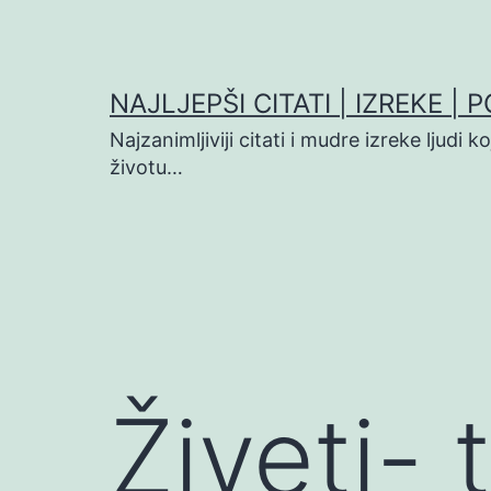
Preskoči
na
sadržaj
NAJLJEPŠI CITATI | IZREKE | 
Najzanimljiviji citati i mudre izreke ljudi 
životu…
Živeti-