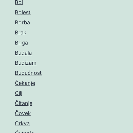
Bol
Bolest
Borba
Brak
Briga
Budala
Budizam
Budućnost
Čekanje
Cilj
Čitanje
Čovek
Crkva