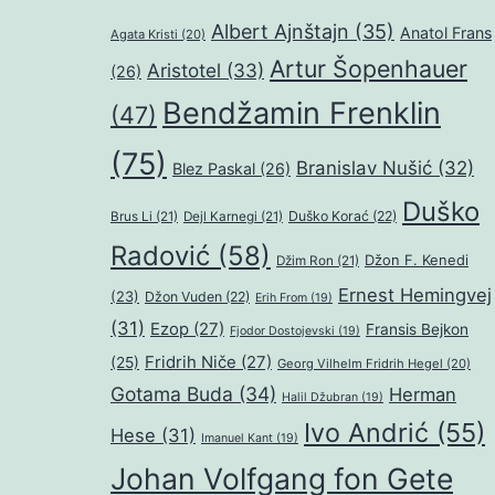
Albert Ajnštajn
(35)
Anatol Frans
Agata Kristi
(20)
Artur Šopenhauer
Aristotel
(33)
(26)
Bendžamin Frenklin
(47)
(75)
Branislav Nušić
(32)
Blez Paskal
(26)
Duško
Duško Korać
(22)
Brus Li
(21)
Dejl Karnegi
(21)
Radović
(58)
Džon F. Kenedi
Džim Ron
(21)
Ernest Hemingvej
(23)
Džon Vuden
(22)
Erih From
(19)
(31)
Ezop
(27)
Fransis Bejkon
Fjodor Dostojevski
(19)
Fridrih Niče
(27)
(25)
Georg Vilhelm Fridrih Hegel
(20)
Gotama Buda
(34)
Herman
Halil Džubran
(19)
Ivo Andrić
(55)
Hese
(31)
Imanuel Kant
(19)
Johan Volfgang fon Gete