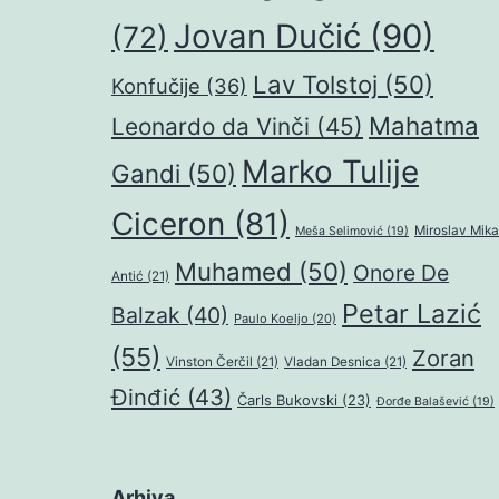
Jovan Dučić
(90)
(72)
Lav Tolstoj
(50)
Konfučije
(36)
Mahatma
Leonardo da Vinči
(45)
Marko Tulije
Gandi
(50)
Ciceron
(81)
Miroslav Mika
Meša Selimović
(19)
Muhamed
(50)
Onore De
Antić
(21)
Petar Lazić
Balzak
(40)
Paulo Koeljo
(20)
(55)
Zoran
Vinston Čerčil
(21)
Vladan Desnica
(21)
Đinđić
(43)
Čarls Bukovski
(23)
Đorđe Balašević
(19)
Arhiva