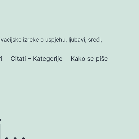
ivacijske izreke o uspjehu, ljubavi, sreći,
i
Citati – Kategorije
Kako se piše
či…