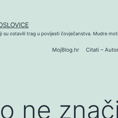
POSLOVICE
koji su ostavili trag u povijesti čovječanstva. Mudre mot
MojBlog.hr
Citati – Autor
 to ne zna