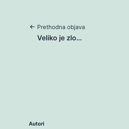
Navigacija
Prethodna objava
Veliko je zlo…
objava
Autori