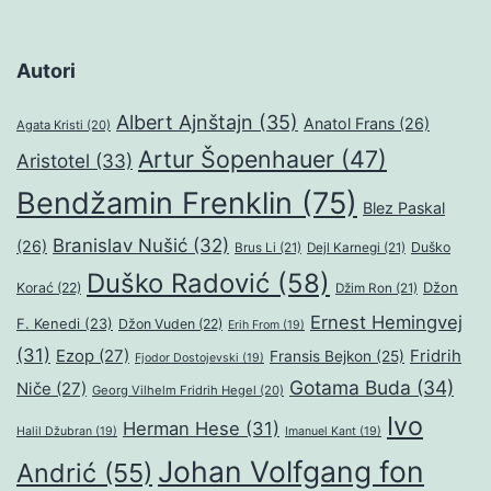
Autori
Albert Ajnštajn
(35)
Anatol Frans
(26)
Agata Kristi
(20)
Artur Šopenhauer
(47)
Aristotel
(33)
Bendžamin Frenklin
(75)
Blez Paskal
Branislav Nušić
(32)
(26)
Duško
Brus Li
(21)
Dejl Karnegi
(21)
Duško Radović
(58)
Džon
Korać
(22)
Džim Ron
(21)
Ernest Hemingvej
F. Kenedi
(23)
Džon Vuden
(22)
Erih From
(19)
(31)
Ezop
(27)
Fridrih
Fransis Bejkon
(25)
Fjodor Dostojevski
(19)
Gotama Buda
(34)
Niče
(27)
Georg Vilhelm Fridrih Hegel
(20)
Ivo
Herman Hese
(31)
Halil Džubran
(19)
Imanuel Kant
(19)
Johan Volfgang fon
Andrić
(55)