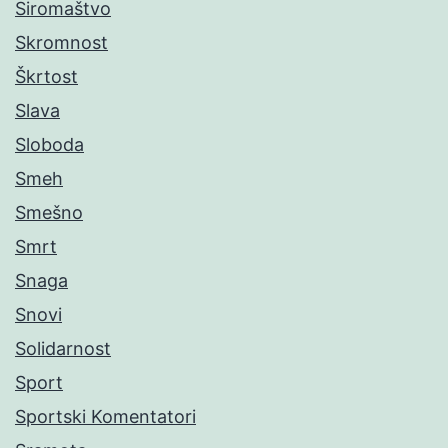
Siromaštvo
Skromnost
Škrtost
Slava
Sloboda
Smeh
Smešno
Smrt
Snaga
Snovi
Solidarnost
Sport
Sportski Komentatori