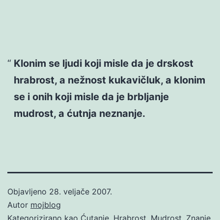
Klonim se ljudi koji misle da je drskost
hrabrost, a nežnost kukavičluk, a klonim
se i onih koji misle da je brbljanje
mudrost, a ćutnja neznanje.
Objavljeno
28. veljače 2007.
Autor
mojblog
Kategorizirano kao
Ćutanje
,
Hrabrost
,
Mudrost
,
Znanje