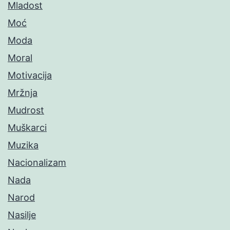
Mladost
Moć
Moda
Moral
Motivacija
Mržnja
Mudrost
Muškarci
Muzika
Nacionalizam
Nada
Narod
Nasilje