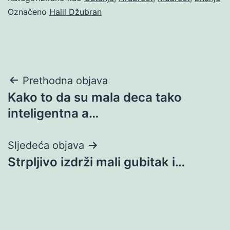
Označeno
Halil Džubran
Navigacija
Prethodna objava
Kako to da su mala deca tako
objava
inteligentna a…
Sljedeća objava
Strpljivo izdrži mali gubitak i…