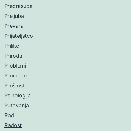
Predrasude
Preljuba
Prevara
Prijateljstvo
Prilike
Priroda
Problemi
Promene
Prošlost
Psihologija
Putovanja
Rad
Radost