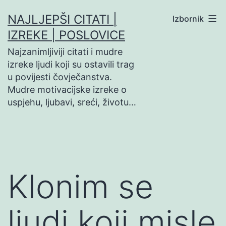
Preskoči
NAJLJEPŠI CITATI |
Izbornik
na
IZREKE | POSLOVICE
sadržaj
Najzanimljiviji citati i mudre
izreke ljudi koji su ostavili trag
u povijesti čovječanstva.
Mudre motivacijske izreke o
uspjehu, ljubavi, sreći, životu…
Klonim se
ljudi koji misle