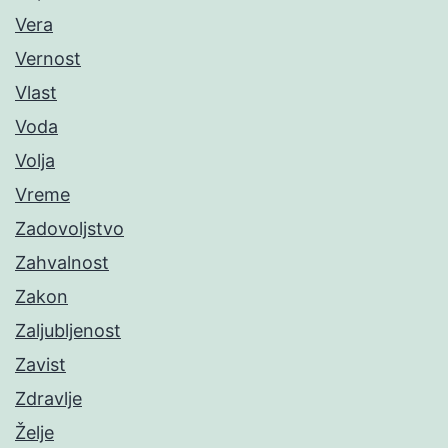
Vera
Vernost
Vlast
Voda
Volja
Vreme
Zadovoljstvo
Zahvalnost
Zakon
Zaljubljenost
Zavist
Zdravlje
Želje