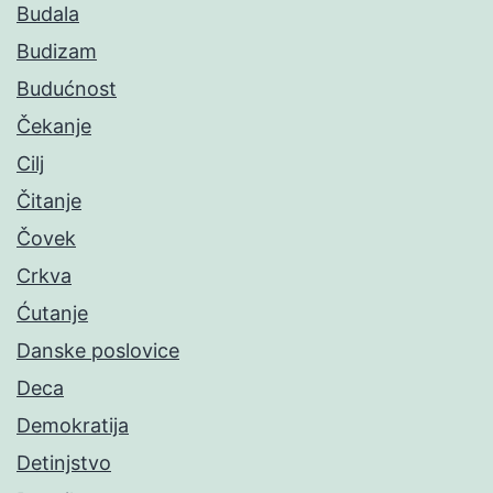
Budala
Budizam
Budućnost
Čekanje
Cilj
Čitanje
Čovek
Crkva
Ćutanje
Danske poslovice
Deca
Demokratija
Detinjstvo