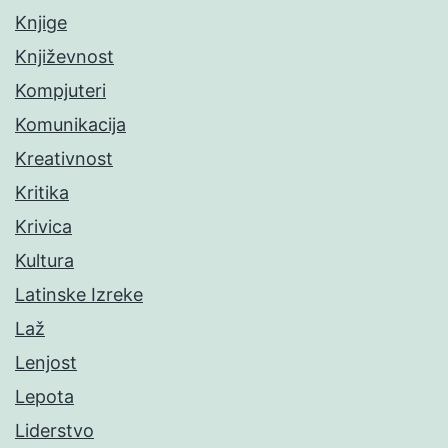
Knjige
Književnost
Kompjuteri
Komunikacija
Kreativnost
Kritika
Krivica
Kultura
Latinske Izreke
Laž
Lenjost
Lepota
Liderstvo