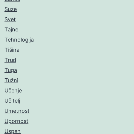
Suze
Svet
Tajne
Tehnologija
Tišina
Trud
Tuga
Tužni
Učenje
Učitelj
Umetnost
Upornost
Uspeh