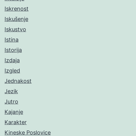
Iskrenost
Iskušenje
Iskustvo
Istina
Istorija
Izdaja
Izgled
Jednakost
Jezik
Jutro
Kajanje
Karakter
Kineske Poslovice