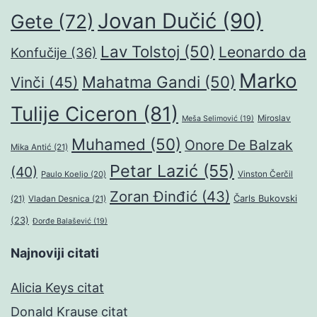
Jovan Dučić
(90)
Gete
(72)
Lav Tolstoj
(50)
Leonardo da
Konfučije
(36)
Marko
Mahatma Gandi
(50)
Vinči
(45)
Tulije Ciceron
(81)
Miroslav
Meša Selimović
(19)
Muhamed
(50)
Onore De Balzak
Mika Antić
(21)
Petar Lazić
(55)
(40)
Paulo Koeljo
(20)
Vinston Čerčil
Zoran Đinđić
(43)
Čarls Bukovski
(21)
Vladan Desnica
(21)
(23)
Đorđe Balašević
(19)
Najnoviji citati
Alicia Keys citat
Donald Krause citat