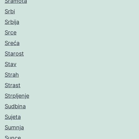
Sramota
Srbi
Srbija
Srce
Sreća
Starost
Stav
Strah
Strast
Strpljenje
Sudbina
Sujeta
Sumnja
Sunce