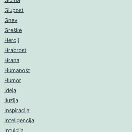
Gluma
Glupost
Gnev
Greške
Heroji
Hrabrost
Hrana
Humanost
Humor
Ideja
Iluzija
Inspiracija
Inteligencija
Intuicija