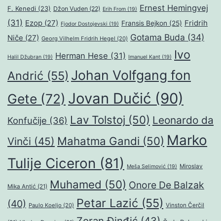
Ernest Hemingvej
F. Kenedi
(23)
Džon Vuden
(22)
Erih From
(19)
(31)
Ezop
(27)
Fridrih
Fransis Bejkon
(25)
Fjodor Dostojevski
(19)
Gotama Buda
(34)
Niče
(27)
Georg Vilhelm Fridrih Hegel
(20)
Ivo
Herman Hese
(31)
Halil Džubran
(19)
Imanuel Kant
(19)
Johan Volfgang fon
Andrić
(55)
Jovan Dučić
(90)
Gete
(72)
Lav Tolstoj
(50)
Leonardo da
Konfučije
(36)
Marko
Mahatma Gandi
(50)
Vinči
(45)
Tulije Ciceron
(81)
Miroslav
Meša Selimović
(19)
Muhamed
(50)
Onore De Balzak
Mika Antić
(21)
Petar Lazić
(55)
(40)
Paulo Koeljo
(20)
Vinston Čerčil
Zoran Đinđić
(43)