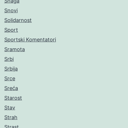
Snaga
Snovi
Solidarnost
Sport
Sportski Komentatori
Sramota
Srbi
Srbija
Srce
Sreća
Starost
Stav
Strah
Strast