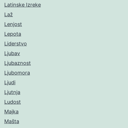
Latinske Izreke
Laž
Lenjost
Lepota
Liderstvo
Ljubav
Ljubaznost
Ljubomora
Ljudi
Ljutnja
Ludost
Majka
Mašta