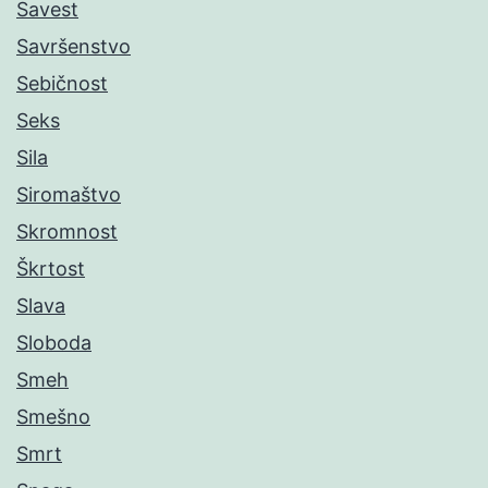
Savest
Savršenstvo
Sebičnost
Seks
Sila
Siromaštvo
Skromnost
Škrtost
Slava
Sloboda
Smeh
Smešno
Smrt