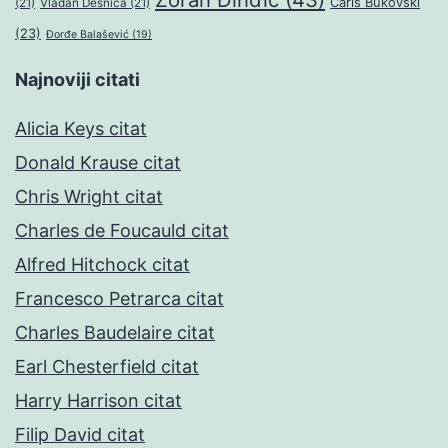
Čarls Bukovski
(21)
Vladan Desnica
(21)
(23)
Đorđe Balašević
(19)
Najnoviji citati
Alicia Keys citat
Donald Krause citat
Chris Wright citat
Charles de Foucauld citat
Alfred Hitchock citat
Francesco Petrarca citat
Charles Baudelaire citat
Earl Chesterfield citat
Harry Harrison citat
Filip David citat