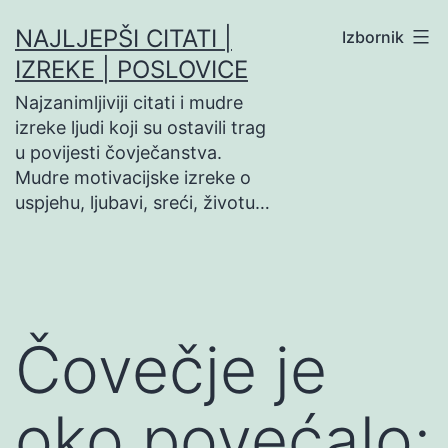
Preskoči
NAJLJEPŠI CITATI |
Izbornik
na
IZREKE | POSLOVICE
sadržaj
Najzanimljiviji citati i mudre
izreke ljudi koji su ostavili trag
u povijesti čovječanstva.
Mudre motivacijske izreke o
uspjehu, ljubavi, sreći, životu…
Čovečje je
oko povećalo;