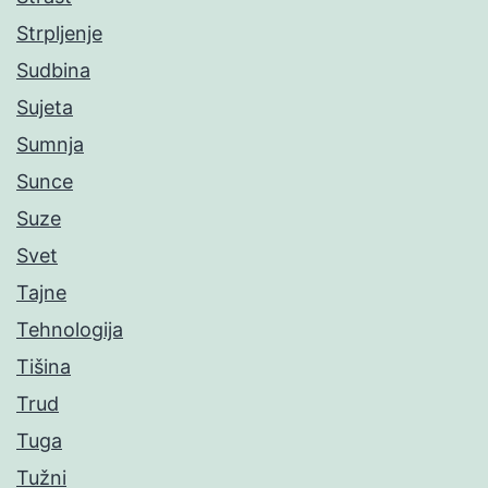
Strpljenje
Sudbina
Sujeta
Sumnja
Sunce
Suze
Svet
Tajne
Tehnologija
Tišina
Trud
Tuga
Tužni