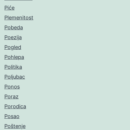
Piće
Plemenitost
Pobeda
Poezija
Pogled
Pohlepa
Politika
Poljubac
Ponos
Poraz
Porodica
Posao
Poštenje