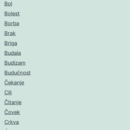
Bol
Bolest
Borba
Brak
Briga
Budala
Budizam
Budućnost
Čekanje
Cilj
Čitanje
Čovek
Crkva