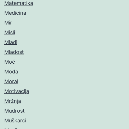
Matematika
Medicina
Mir
Misli
Mladi
Mladost
Moć
Moda
Moral
Motivacija
Mržnja
Mudrost
Muškarci