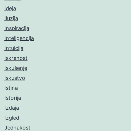
Ideja
Iluzija
Inspiracija
Inteligencija
Intuicija
Iskrenost
Iskušenje
Iskustvo
Istina
Istorija
Izdaja
Izgled
Jednakost