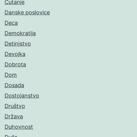
Ćutanje
Danske poslovice
Deca
Demokratija
Detinjstvo
Devojka
Dobrota
Dom
Dosada
Dostojanstvo
Društvo
Država
Duhovnost