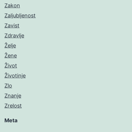
Zakon
Zaljubljenost
Zavist
Zdravlje
Želje
Žene
Život
Životinje
Zlo
Znanje
Zrelost
Meta