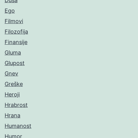
Duša
Ego
Filmovi
Filozofija
Finansije
Gluma
Glupost
Gnev
Greške
Heroji
Hrabrost
Hrana
Humanost
Humor