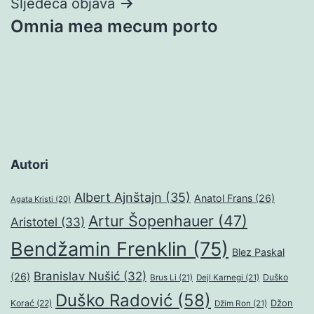
Sljedeća objava
Omnia mea mecum porto
Autori
Albert Ajnštajn
(35)
Anatol Frans
(26)
Agata Kristi
(20)
Artur Šopenhauer
(47)
Aristotel
(33)
Bendžamin Frenklin
(75)
Blez Paskal
Branislav Nušić
(32)
(26)
Duško
Brus Li
(21)
Dejl Karnegi
(21)
Duško Radović
(58)
Džon
Korać
(22)
Džim Ron
(21)