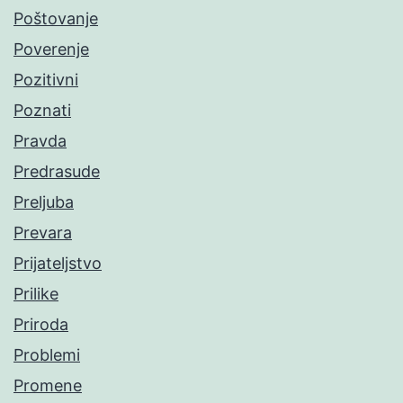
Poštovanje
Poverenje
Pozitivni
Poznati
Pravda
Predrasude
Preljuba
Prevara
Prijateljstvo
Prilike
Priroda
Problemi
Promene