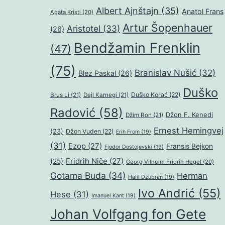
Albert Ajnštajn
(35)
Anatol Frans
Agata Kristi
(20)
Artur Šopenhauer
Aristotel
(33)
(26)
Bendžamin Frenklin
(47)
(75)
Branislav Nušić
(32)
Blez Paskal
(26)
Duško
Duško Korać
(22)
Brus Li
(21)
Dejl Karnegi
(21)
Radović
(58)
Džon F. Kenedi
Džim Ron
(21)
Ernest Hemingvej
(23)
Džon Vuden
(22)
Erih From
(19)
(31)
Ezop
(27)
Fransis Bejkon
Fjodor Dostojevski
(19)
Fridrih Niče
(27)
(25)
Georg Vilhelm Fridrih Hegel
(20)
Gotama Buda
(34)
Herman
Halil Džubran
(19)
Ivo Andrić
(55)
Hese
(31)
Imanuel Kant
(19)
Johan Volfgang fon Gete