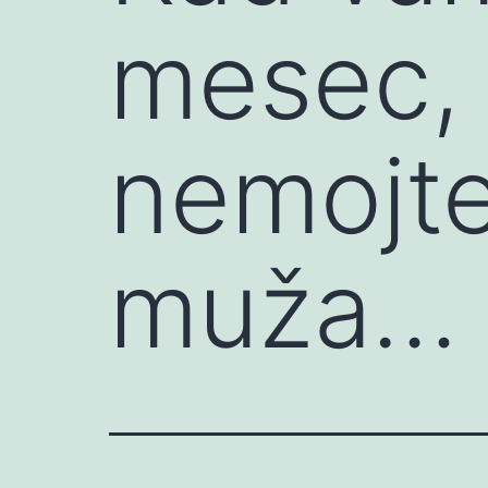
mesec, 
nemojte
muža…