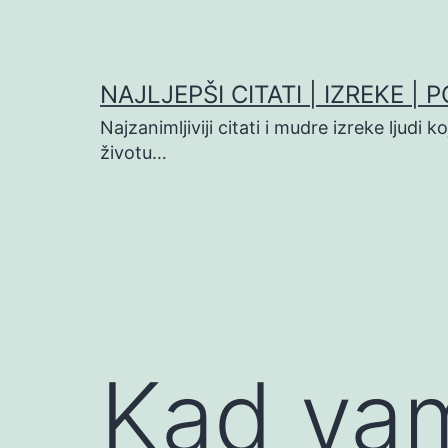
Preskoči
na
sadržaj
NAJLJEPŠI CITATI | IZREKE | 
Najzanimljiviji citati i mudre izreke ljudi 
životu…
Kad va