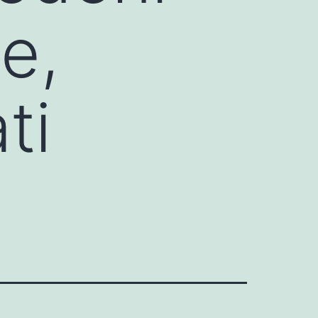
e,
ti