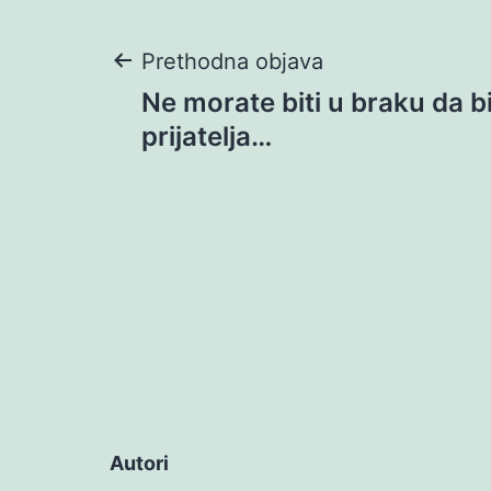
Navigacija
Prethodna objava
Ne morate biti u braku da b
objava
prijatelja…
Autori