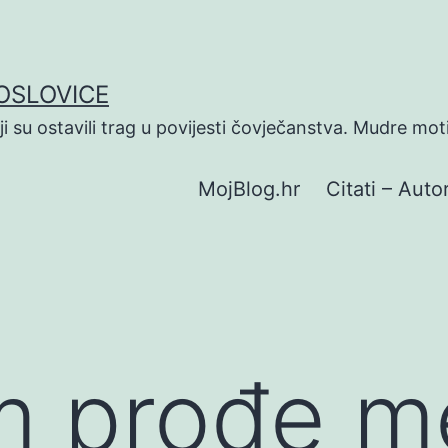
POSLOVICE
koji su ostavili trag u povijesti čovječanstva. Mudre mot
MojBlog.hr
Citati – Autor
m prođe m