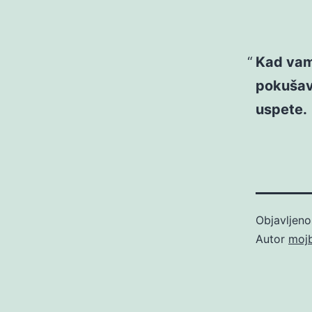
Kad vam
pokušav
uspete.
Objavljen
Autor
moj