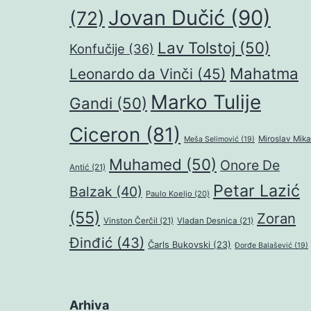
Jovan Dučić
(90)
(72)
Lav Tolstoj
(50)
Konfučije
(36)
Mahatma
Leonardo da Vinči
(45)
Marko Tulije
Gandi
(50)
Ciceron
(81)
Miroslav Mika
Meša Selimović
(19)
Muhamed
(50)
Onore De
Antić
(21)
Petar Lazić
Balzak
(40)
Paulo Koeljo
(20)
(55)
Zoran
Vinston Čerčil
(21)
Vladan Desnica
(21)
Đinđić
(43)
Čarls Bukovski
(23)
Đorđe Balašević
(19)
Arhiva