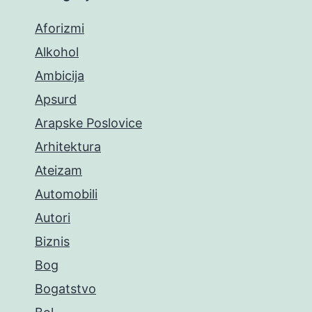
Aforizmi
Alkohol
Ambicija
Apsurd
Arapske Poslovice
Arhitektura
Ateizam
Automobili
Autori
Biznis
Bog
Bogatstvo