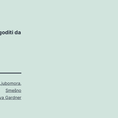
oditi da
Ljubomora
,
Smešno
va Gardner