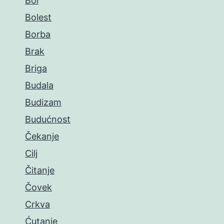
Bol
Bolest
Borba
Brak
Briga
Budala
Budizam
Budućnost
Čekanje
Cilj
Čitanje
Čovek
Crkva
Ćutanje