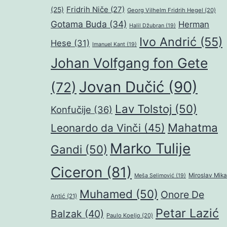
Fridrih Niče
(27)
(25)
Georg Vilhelm Fridrih Hegel
(20)
Gotama Buda
(34)
Herman
Halil Džubran
(19)
Ivo Andrić
(55)
Hese
(31)
Imanuel Kant
(19)
Johan Volfgang fon Gete
Jovan Dučić
(90)
(72)
Lav Tolstoj
(50)
Konfučije
(36)
Mahatma
Leonardo da Vinči
(45)
Marko Tulije
Gandi
(50)
Ciceron
(81)
Miroslav Mika
Meša Selimović
(19)
Muhamed
(50)
Onore De
Antić
(21)
Petar Lazić
Balzak
(40)
Paulo Koeljo
(20)