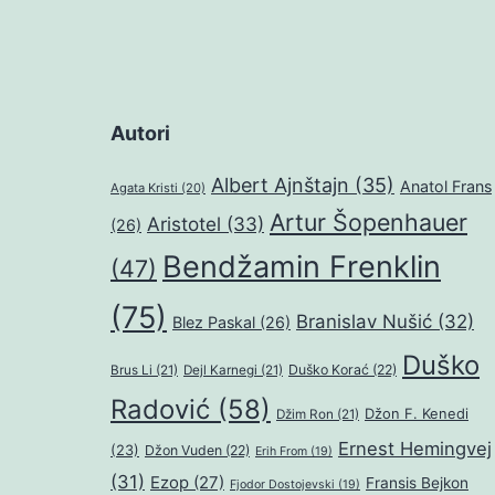
Autori
Albert Ajnštajn
(35)
Anatol Frans
Agata Kristi
(20)
Artur Šopenhauer
Aristotel
(33)
(26)
Bendžamin Frenklin
(47)
(75)
Branislav Nušić
(32)
Blez Paskal
(26)
Duško
Duško Korać
(22)
Brus Li
(21)
Dejl Karnegi
(21)
Radović
(58)
Džon F. Kenedi
Džim Ron
(21)
Ernest Hemingvej
(23)
Džon Vuden
(22)
Erih From
(19)
(31)
Ezop
(27)
Fransis Bejkon
Fjodor Dostojevski
(19)