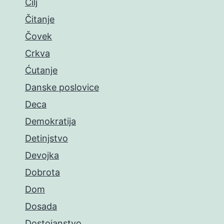
Cilj
Čitanje
Čovek
Crkva
Ćutanje
Danske poslovice
Deca
Demokratija
Detinjstvo
Devojka
Dobrota
Dom
Dosada
Dostojanstvo