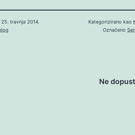
o
25. travnja 2014.
Kategorizirano kao
blog
Označeno
Sem
Ne dopusti