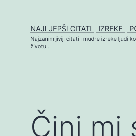
Preskoči
na
sadržaj
NAJLJEPŠI CITATI | IZREKE | 
Najzanimljiviji citati i mudre izreke ljudi 
životu…
Čini mi