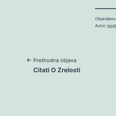
Objavljen
Autor
moj
Navigacija
Prethodna objava
Citati O Zrelosti
objava