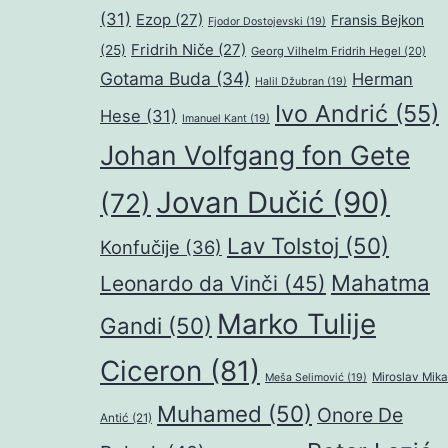
(31)
Ezop
(27)
Fransis Bejkon
Fjodor Dostojevski
(19)
Fridrih Niče
(27)
(25)
Georg Vilhelm Fridrih Hegel
(20)
Gotama Buda
(34)
Herman
Halil Džubran
(19)
Ivo Andrić
(55)
Hese
(31)
Imanuel Kant
(19)
Johan Volfgang fon Gete
Jovan Dučić
(90)
(72)
Lav Tolstoj
(50)
Konfučije
(36)
Mahatma
Leonardo da Vinči
(45)
Marko Tulije
Gandi
(50)
Ciceron
(81)
Miroslav Mika
Meša Selimović
(19)
Muhamed
(50)
Onore De
Antić
(21)