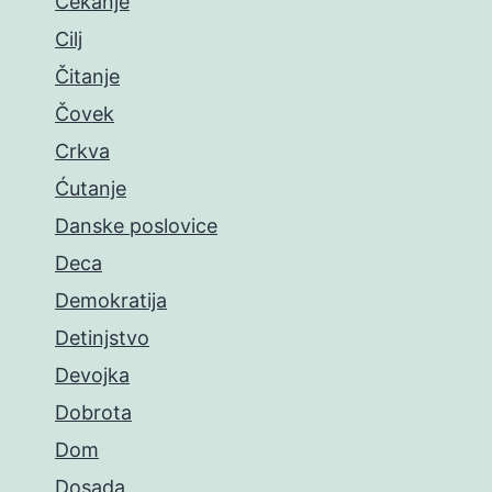
Čekanje
Cilj
Čitanje
Čovek
Crkva
Ćutanje
Danske poslovice
Deca
Demokratija
Detinjstvo
Devojka
Dobrota
Dom
Dosada