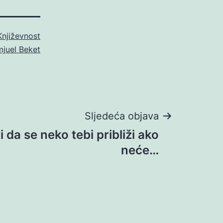
Književnost
juel Beket
Sljedeća objava
 da se neko tebi približi ako
neće…