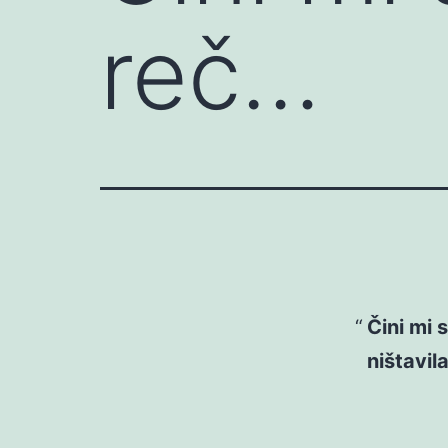
reč…
Čini mi 
ništavila