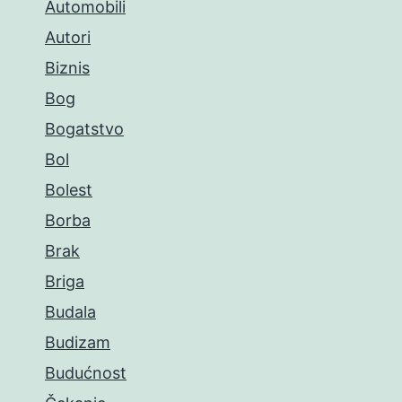
Automobili
Autori
Biznis
Bog
Bogatstvo
Bol
Bolest
Borba
Brak
Briga
Budala
Budizam
Budućnost