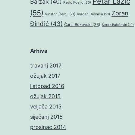
Petar Lazić
Balzak
(40)
Paulo Koeljo
(20)
(55)
Zoran
Vinston Čerčil
(21)
Vladan Desnica
(21)
Đinđić
(43)
Čarls Bukovski
(23)
Đorđe Balašević
(19)
Arhiva
travanj 2017
ožujak 2017
listopad 2016
ožujak 2015
veljača 2015
siječanj 2015
prosinac 2014