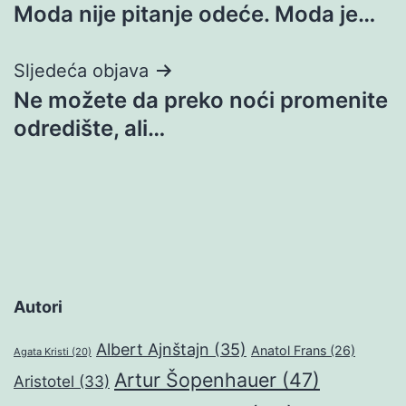
Moda nije pitanje odeće. Moda je…
objava
Sljedeća objava
Ne možete da preko noći promenite
odredište, ali…
Autori
Albert Ajnštajn
(35)
Anatol Frans
(26)
Agata Kristi
(20)
Artur Šopenhauer
(47)
Aristotel
(33)