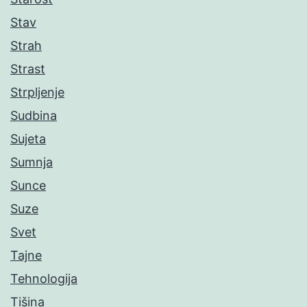
Stav
Strah
Strast
Strpljenje
Sudbina
Sujeta
Sumnja
Sunce
Suze
Svet
Tajne
Tehnologija
Tišina