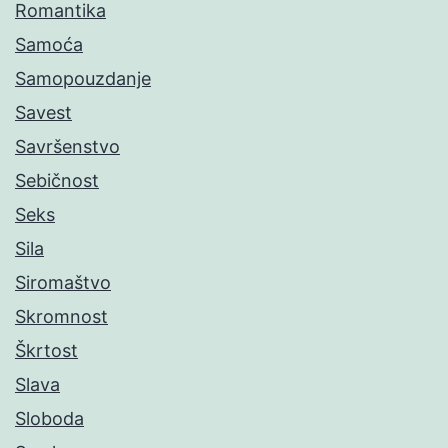
Romantika
Samoća
Samopouzdanje
Savest
Savršenstvo
Sebičnost
Seks
Sila
Siromaštvo
Skromnost
Škrtost
Slava
Sloboda