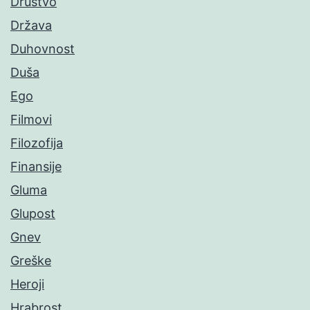
Društvo
Država
Duhovnost
Duša
Ego
Filmovi
Filozofija
Finansije
Gluma
Glupost
Gnev
Greške
Heroji
Hrabrost