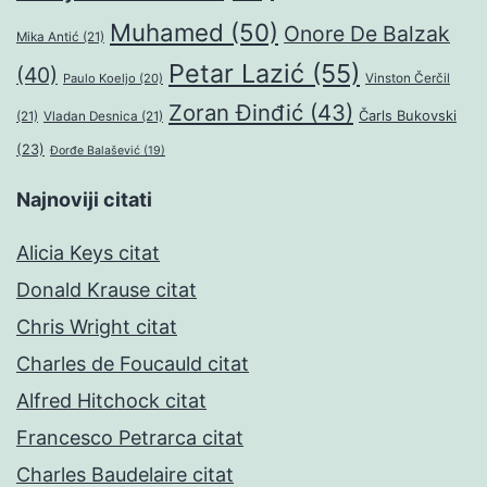
Muhamed
(50)
Onore De Balzak
Mika Antić
(21)
Petar Lazić
(55)
(40)
Paulo Koeljo
(20)
Vinston Čerčil
Zoran Đinđić
(43)
Čarls Bukovski
(21)
Vladan Desnica
(21)
(23)
Đorđe Balašević
(19)
Najnoviji citati
Alicia Keys citat
Donald Krause citat
Chris Wright citat
Charles de Foucauld citat
Alfred Hitchock citat
Francesco Petrarca citat
Charles Baudelaire citat