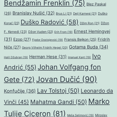
Bendžamin Frenklin
(75)
Blez Paskal
Branislav Nušić
(32)
(26)
Duško
Brus Li
(21)
Dejl Karnegi
(21)
Duško Radović
(58)
Džon
Korać
(22)
Džim Ron
(21)
Ernest Hemingvej
F. Kenedi
(23)
Džon Vuden
(22)
Erih From
(19)
(31)
Ezop
(27)
Fridrih
Fransis Bejkon
(25)
Fjodor Dostojevski
(19)
Gotama Buda
(34)
Niče
(27)
Georg Vilhelm Fridrih Hegel
(20)
Ivo
Herman Hese
(31)
Halil Džubran
(19)
Imanuel Kant
(19)
Johan Volfgang fon
Andrić
(55)
Jovan Dučić
(90)
Gete
(72)
Lav Tolstoj
(50)
Leonardo da
Konfučije
(36)
Marko
Mahatma Gandi
(50)
Vinči
(45)
Tulije Ciceron
(81)
Miroslav
Meša Selimović
(19)