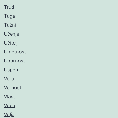
Trud
Tuga
Tužni
Učenje
Učitelj
Umetnost
Upornost
Uspeh
Vera
Vernost
Vlast
Voda
Volja