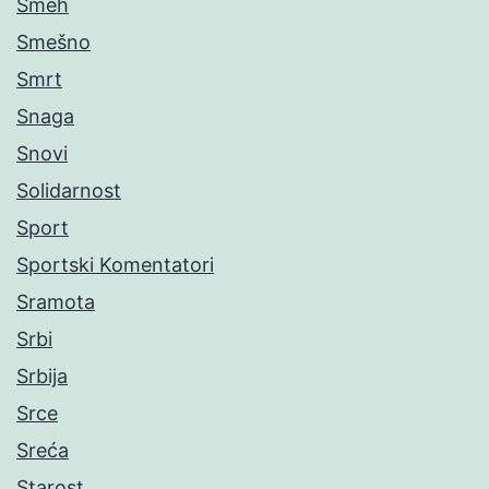
Smeh
Smešno
Smrt
Snaga
Snovi
Solidarnost
Sport
Sportski Komentatori
Sramota
Srbi
Srbija
Srce
Sreća
Starost