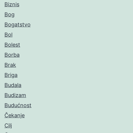
Biznis
Bog
Bogatstvo
Bol
Bolest
Borba
Brak
Briga
Budala
Budizam
Budućnost
Čekanje
Cilj