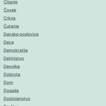
Čitanje
Čovek
Crkva
Ćutanje
Danske poslovice
Deca
Demokratija
Detinjstvo
Devojka
Dobrota
Dom
Dosada
Dostojanstvo