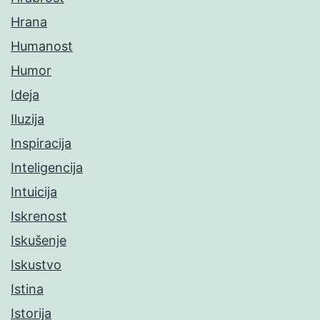
Hrana
Humanost
Humor
Ideja
Iluzija
Inspiracija
Inteligencija
Intuicija
Iskrenost
Iskušenje
Iskustvo
Istina
Istorija