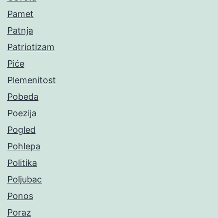
Pamet
Patnja
Patriotizam
Piće
Plemenitost
Pobeda
Poezija
Pogled
Pohlepa
Politika
Poljubac
Ponos
Poraz