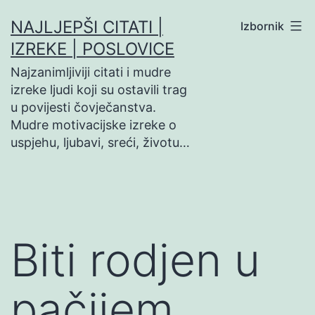
Preskoči
NAJLJEPŠI CITATI |
Izbornik
na
IZREKE | POSLOVICE
sadržaj
Najzanimljiviji citati i mudre
izreke ljudi koji su ostavili trag
u povijesti čovječanstva.
Mudre motivacijske izreke o
uspjehu, ljubavi, sreći, životu…
Biti rodjen u
pačijem