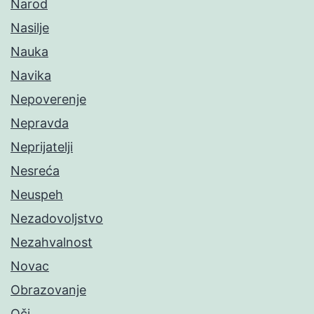
Narod
Nasilje
Nauka
Navika
Nepoverenje
Nepravda
Neprijatelji
Nesreća
Neuspeh
Nezadovoljstvo
Nezahvalnost
Novac
Obrazovanje
Oči