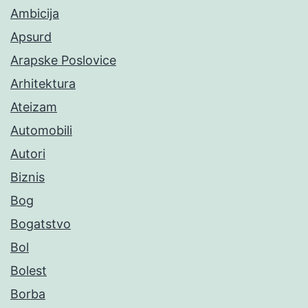
Ambicija
Apsurd
Arapske Poslovice
Arhitektura
Ateizam
Automobili
Autori
Biznis
Bog
Bogatstvo
Bol
Bolest
Borba