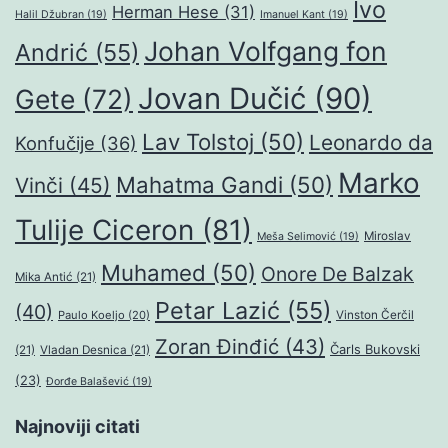
Ivo
Herman Hese
(31)
Halil Džubran
(19)
Imanuel Kant
(19)
Johan Volfgang fon
Andrić
(55)
Jovan Dučić
(90)
Gete
(72)
Lav Tolstoj
(50)
Leonardo da
Konfučije
(36)
Marko
Mahatma Gandi
(50)
Vinči
(45)
Tulije Ciceron
(81)
Miroslav
Meša Selimović
(19)
Muhamed
(50)
Onore De Balzak
Mika Antić
(21)
Petar Lazić
(55)
(40)
Paulo Koeljo
(20)
Vinston Čerčil
Zoran Đinđić
(43)
Čarls Bukovski
(21)
Vladan Desnica
(21)
(23)
Đorđe Balašević
(19)
Najnoviji citati