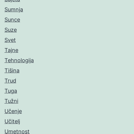
Sumnja
Sunce
Suze
Svet
Tajne
Tehnologija
Tišina
Trud
Tuga
Tužni
Učenje
Učitelj
Umetnost