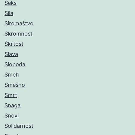
Seks
Sila
Siromaštvo
Skromnost
Škrtost
Slava
Sloboda
Smeh
Smešno
Smrt
Snaga
Snovi
Solidarnost