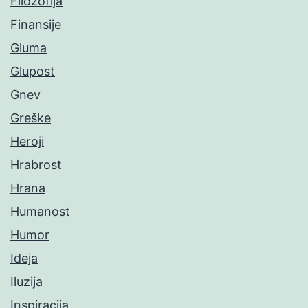
Filozofija
Finansije
Gluma
Glupost
Gnev
Greške
Heroji
Hrabrost
Hrana
Humanost
Humor
Ideja
Iluzija
Inspiracija