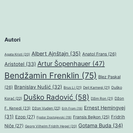
Autori
Albert Ajnštajn
(35)
Anatol Frans
(26)
Agata Kristi
(20)
Artur Šopenhauer
(47)
Aristotel
(33)
Bendžamin Frenklin
(75)
Blez Paskal
Branislav Nušić
(32)
(26)
Duško
Brus Li
(21)
Dejl Karnegi
(21)
Duško Radović
(58)
Džon
Korać
(22)
Džim Ron
(21)
Ernest Hemingvej
F. Kenedi
(23)
Džon Vuden
(22)
Erih From
(19)
(31)
Ezop
(27)
Fridrih
Fransis Bejkon
(25)
Fjodor Dostojevski
(19)
Gotama Buda
(34)
Niče
(27)
Georg Vilhelm Fridrih Hegel
(20)