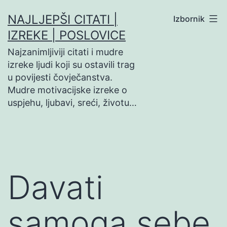
Preskoči
NAJLJEPŠI CITATI |
Izbornik
na
IZREKE | POSLOVICE
sadržaj
Najzanimljiviji citati i mudre
izreke ljudi koji su ostavili trag
u povijesti čovječanstva.
Mudre motivacijske izreke o
uspjehu, ljubavi, sreći, životu…
Davati
samoga sebe