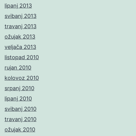
lipanj 2013
svibanj 2013
travanj 2013
ožujak 2013
veljača 2013
listopad 2010
rujan 2010
kolovoz 2010
srpanj 2010
lipanj 2010
svibanj 2010
travanj 2010
ožujak 2010