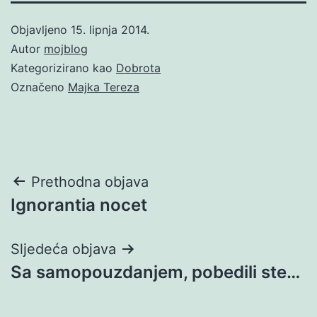
Objavljeno
15. lipnja 2014.
Autor
mojblog
Kategorizirano kao
Dobrota
Označeno
Majka Tereza
Navigacija
Prethodna objava
Ignorantia nocet
objava
Sljedeća objava
Sa samopouzdanjem, pobedili ste…