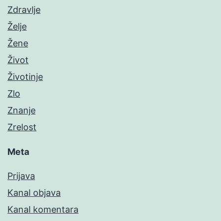
Zdravlje
Želje
Žene
Život
Životinje
Zlo
Znanje
Zrelost
Meta
Prijava
Kanal objava
Kanal komentara