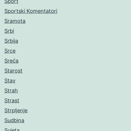
Sport
Sportski Komentatori
Sramota
Srbi
Srbija
Srce
Sreća
Starost
Stav
Strah
Strast
Strpljenje
Sudbina
Sujeta