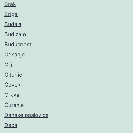
Brak
Briga
Budala
Budizam
Budućnost
Čekanje
Cilj
Čitanje
Čovek
Crkva
Ćutanje
Danske poslovice
Deca