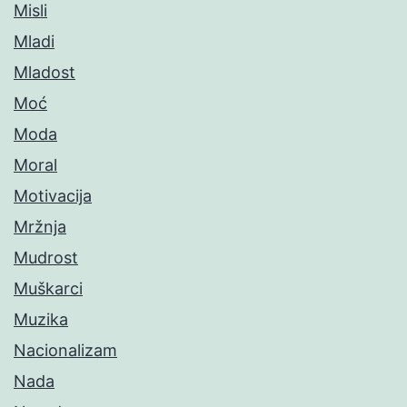
Misli
Mladi
Mladost
Moć
Moda
Moral
Motivacija
Mržnja
Mudrost
Muškarci
Muzika
Nacionalizam
Nada