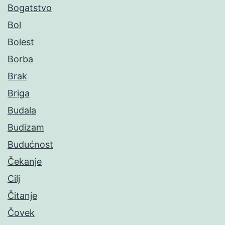
Bogatstvo
Bol
Bolest
Borba
Brak
Briga
Budala
Budizam
Budućnost
Čekanje
Cilj
Čitanje
Čovek