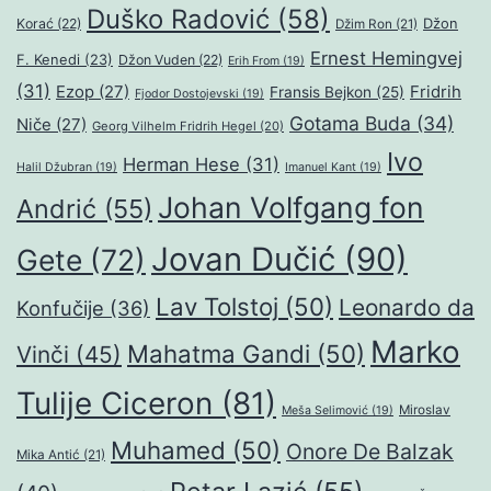
Duško Radović
(58)
Džon
Korać
(22)
Džim Ron
(21)
Ernest Hemingvej
F. Kenedi
(23)
Džon Vuden
(22)
Erih From
(19)
(31)
Ezop
(27)
Fridrih
Fransis Bejkon
(25)
Fjodor Dostojevski
(19)
Gotama Buda
(34)
Niče
(27)
Georg Vilhelm Fridrih Hegel
(20)
Ivo
Herman Hese
(31)
Halil Džubran
(19)
Imanuel Kant
(19)
Johan Volfgang fon
Andrić
(55)
Jovan Dučić
(90)
Gete
(72)
Lav Tolstoj
(50)
Leonardo da
Konfučije
(36)
Marko
Mahatma Gandi
(50)
Vinči
(45)
Tulije Ciceron
(81)
Miroslav
Meša Selimović
(19)
Muhamed
(50)
Onore De Balzak
Mika Antić
(21)