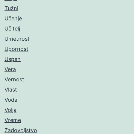
Tužni
Učenje
Učitelj
Umetnost
Upornost
Uspeh
Vera
Vernost
Vlast
Voda
Volja
Vreme
Zadovoljstvo