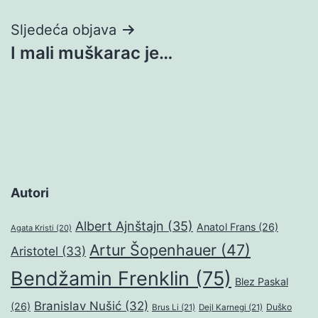
Sljedeća objava
I mali muškarac je…
Autori
Albert Ajnštajn
(35)
Anatol Frans
(26)
Agata Kristi
(20)
Artur Šopenhauer
(47)
Aristotel
(33)
Bendžamin Frenklin
(75)
Blez Paskal
Branislav Nušić
(32)
(26)
Duško
Brus Li
(21)
Dejl Karnegi
(21)