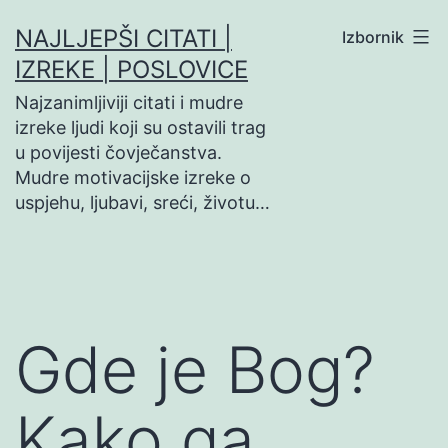
Preskoči
NAJLJEPŠI CITATI |
Izbornik
na
IZREKE | POSLOVICE
sadržaj
Najzanimljiviji citati i mudre
izreke ljudi koji su ostavili trag
u povijesti čovječanstva.
Mudre motivacijske izreke o
uspjehu, ljubavi, sreći, životu…
Gde je Bog?
Kako ga