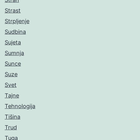
Strast
Strpljenje
Sudbina
Sujeta
Sumnja
Sunce
Suze
Svet
Tajne
Tehnologija
Tišina
Trud
Tuga