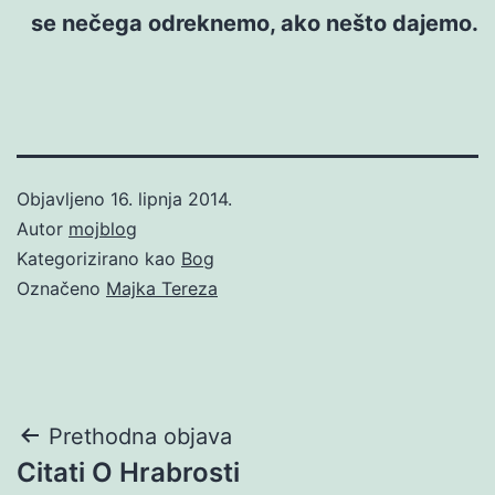
se nečega odreknemo, ako nešto dajemo.
Objavljeno
16. lipnja 2014.
Autor
mojblog
Kategorizirano kao
Bog
Označeno
Majka Tereza
Navigacija
Prethodna objava
Citati O Hrabrosti
objava