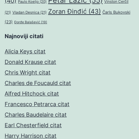
Petar Lazić
(55)
(40)
Paulo Koeljo
(20)
Vinston Čerčil
Zoran Đinđić
(43)
Čarls Bukovski
(21)
Vladan Desnica
(21)
(23)
Đorđe Balašević
(19)
Najnoviji citati
Alicia Keys citat
Donald Krause citat
Chris Wright citat
Charles de Foucauld citat
Alfred Hitchock citat
Francesco Petrarca citat
Charles Baudelaire citat
Earl Chesterfield citat
Harry Harrison citat