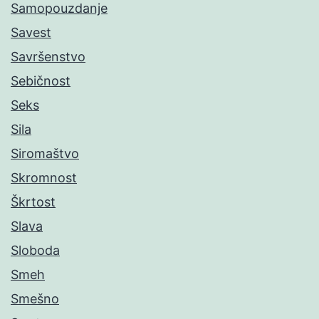
Samopouzdanje
Savest
Savršenstvo
Sebičnost
Seks
Sila
Siromaštvo
Skromnost
Škrtost
Slava
Sloboda
Smeh
Smešno