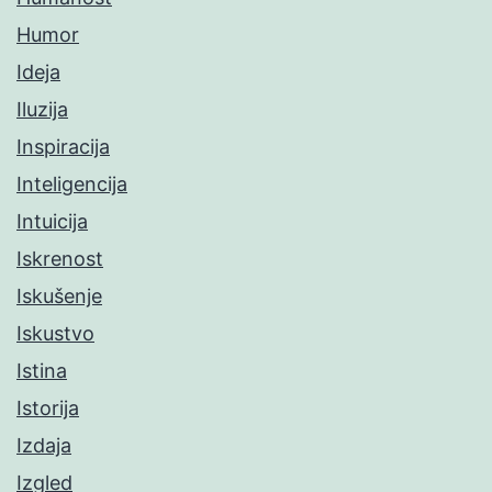
Humor
Ideja
Iluzija
Inspiracija
Inteligencija
Intuicija
Iskrenost
Iskušenje
Iskustvo
Istina
Istorija
Izdaja
Izgled