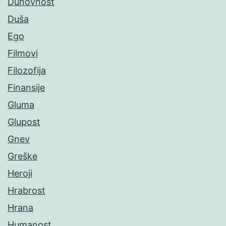
Duhovnost
Duša
Ego
Filmovi
Filozofija
Finansije
Gluma
Glupost
Gnev
Greške
Heroji
Hrabrost
Hrana
Humanost