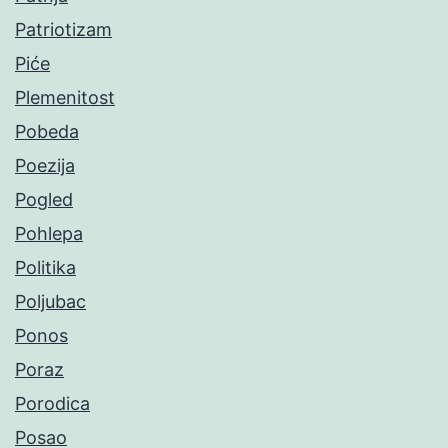
Patriotizam
Piće
Plemenitost
Pobeda
Poezija
Pogled
Pohlepa
Politika
Poljubac
Ponos
Poraz
Porodica
Posao