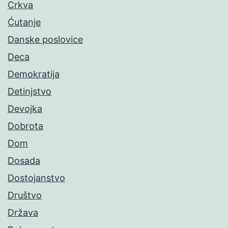
Crkva
Ćutanje
Danske poslovice
Deca
Demokratija
Detinjstvo
Devojka
Dobrota
Dom
Dosada
Dostojanstvo
Društvo
Država