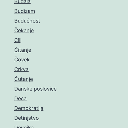
Budala
Budizam
Budućnost
Čekanje
Cilj
Čitanje
Čovek
Crkva
Ćutanje
Danske poslovice
Deca
Demokratija
Detinjstvo
Devojka