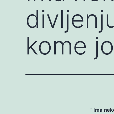
divljenj
kome jo
Ima neke