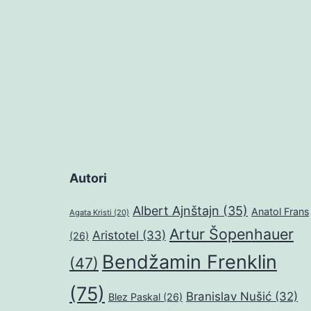
Autori
Albert Ajnštajn
(35)
Anatol Frans
Agata Kristi
(20)
Artur Šopenhauer
Aristotel
(33)
(26)
Bendžamin Frenklin
(47)
(75)
Branislav Nušić
(32)
Blez Paskal
(26)