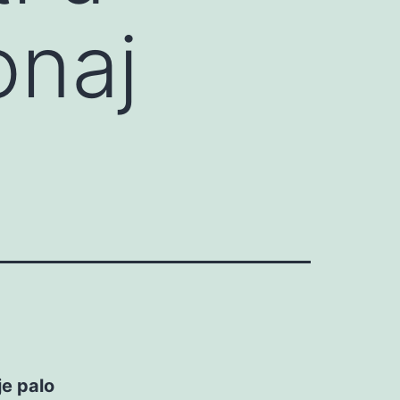
onaj
je palo