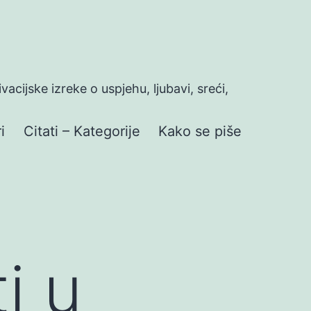
ivacijske izreke o uspjehu, ljubavi, sreći,
i
Citati – Kategorije
Kako se piše
i u