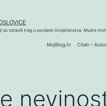
POSLOVICE
koji su ostavili trag u povijesti čovječanstva. Mudre mot
MojBlog.hr
Citati – Autor
e nevinost