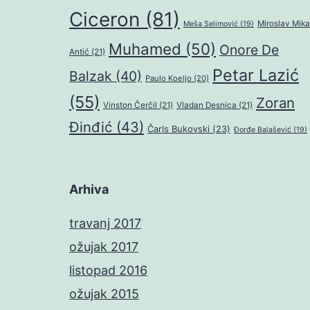
Ciceron
(81)
Miroslav Mika
Meša Selimović
(19)
Muhamed
(50)
Onore De
Antić
(21)
Petar Lazić
Balzak
(40)
Paulo Koeljo
(20)
(55)
Zoran
Vinston Čerčil
(21)
Vladan Desnica
(21)
Đinđić
(43)
Čarls Bukovski
(23)
Đorđe Balašević
(19)
Arhiva
travanj 2017
ožujak 2017
listopad 2016
ožujak 2015