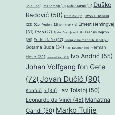
Duško
Duško Korać
(22)
Brus Li
(21)
Dejl Karnegi
(21)
Radović
(58)
Džon F. Kenedi
Džim Ron
(21)
Ernest Hemingvej
(23)
Džon Vuden
(22)
Erih From
(19)
(31)
Ezop
(27)
Fransis Bejkon
Fjodor Dostojevski
(19)
Fridrih Niče
(27)
(25)
Georg Vilhelm Fridrih Hegel
(20)
Gotama Buda
(34)
Herman
Halil Džubran
(19)
Ivo Andrić
(55)
Hese
(31)
Imanuel Kant
(19)
Johan Volfgang fon Gete
Jovan Dučić
(90)
(72)
Lav Tolstoj
(50)
Konfučije
(36)
Mahatma
Leonardo da Vinči
(45)
Marko Tulije
Gandi
(50)