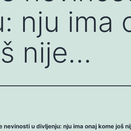
u: nju ima 
š nije…
 nevinosti u divljenju: nju ima onaj kome još ni