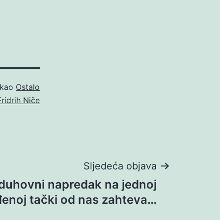
 kao
Ostalo
Fridrih Niče
Sljedeća objava
 duhovni napredak na jednoj
enoj tački od nas zahteva…