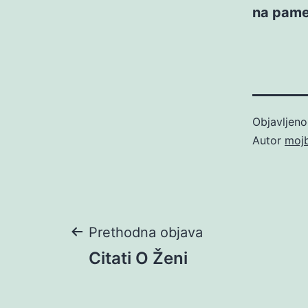
na pamet
Objavljen
Autor
moj
Navigacija
Prethodna objava
Citati O Ženi
objava