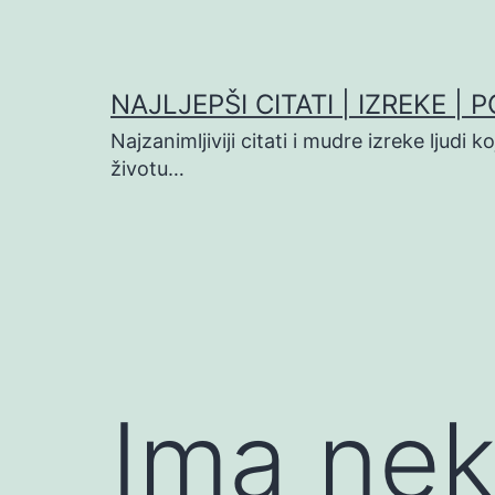
Preskoči
na
sadržaj
NAJLJEPŠI CITATI | IZREKE | 
Najzanimljiviji citati i mudre izreke ljudi 
životu…
Ima nek