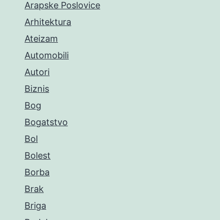
Arapske Poslovice
Arhitektura
Ateizam
Automobili
Autori
Biznis
Bog
Bogatstvo
Bol
Bolest
Borba
Brak
Briga