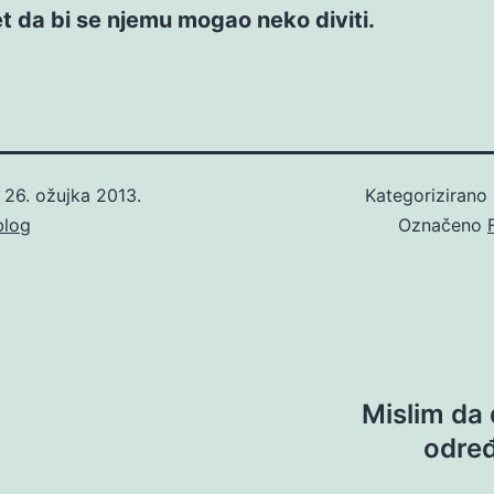
 da bi se njemu mogao neko diviti.
o
26. ožujka 2013.
Kategorizirano
blog
Označeno
Mislim da
određ