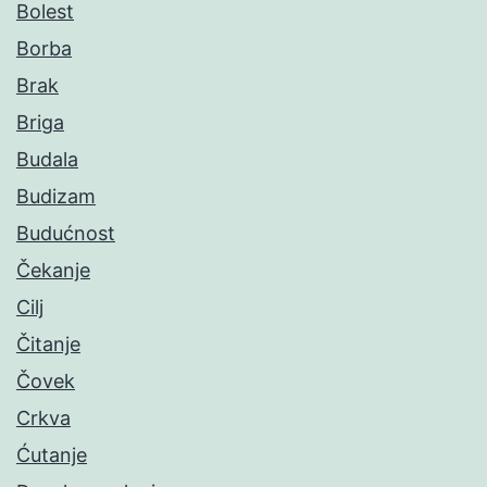
Bolest
Borba
Brak
Briga
Budala
Budizam
Budućnost
Čekanje
Cilj
Čitanje
Čovek
Crkva
Ćutanje