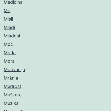
Medicina
Mir
Misli
Mladi
Mladost
Moć
Moda
Moral
Motivacija
Mržnja
Mudrost
Muškarci
Muzika