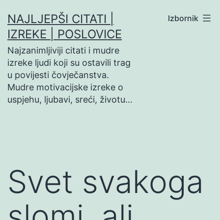
Preskoči
NAJLJEPŠI CITATI |
Izbornik
na
IZREKE | POSLOVICE
sadržaj
Najzanimljiviji citati i mudre
izreke ljudi koji su ostavili trag
u povijesti čovječanstva.
Mudre motivacijske izreke o
uspjehu, ljubavi, sreći, životu…
Svet svakoga
slomi, ali