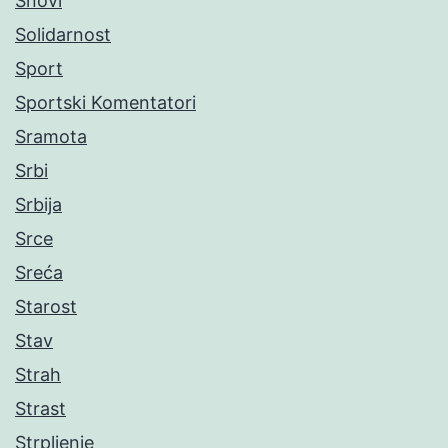
Snovi
Solidarnost
Sport
Sportski Komentatori
Sramota
Srbi
Srbija
Srce
Sreća
Starost
Stav
Strah
Strast
Strpljenje