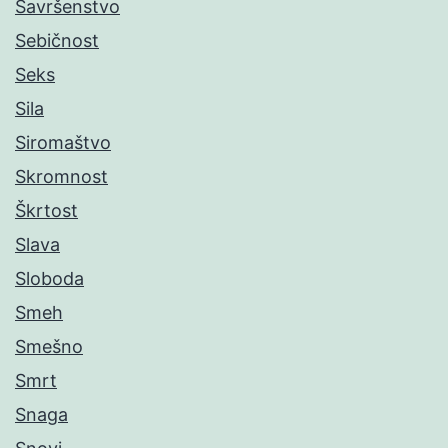
Savršenstvo
Sebičnost
Seks
Sila
Siromaštvo
Skromnost
Škrtost
Slava
Sloboda
Smeh
Smešno
Smrt
Snaga