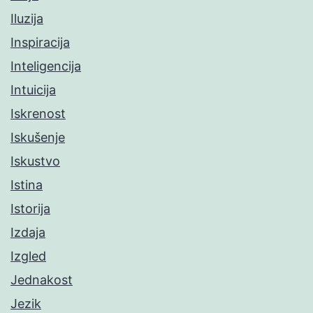
Iluzija
Inspiracija
Inteligencija
Intuicija
Iskrenost
Iskušenje
Iskustvo
Istina
Istorija
Izdaja
Izgled
Jednakost
Jezik