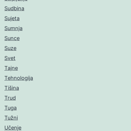
Sudbina
Sujeta
Sumnja
Sunce
Suze
Svet
Tajne
Tehnologija
Tišina
Trud
Tuga
Tužni
Učenje