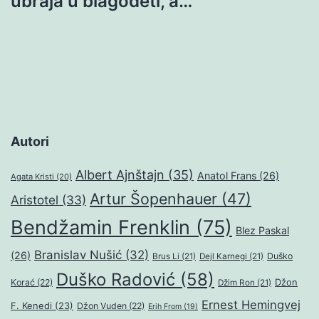
ubraja u blagodeti, a…
Autori
Albert Ajnštajn
(35)
Anatol Frans
(26)
Agata Kristi
(20)
Artur Šopenhauer
(47)
Aristotel
(33)
Bendžamin Frenklin
(75)
Blez Paskal
Branislav Nušić
(32)
(26)
Duško
Brus Li
(21)
Dejl Karnegi
(21)
Duško Radović
(58)
Džon
Korać
(22)
Džim Ron
(21)
Ernest Hemingvej
F. Kenedi
(23)
Džon Vuden
(22)
Erih From
(19)