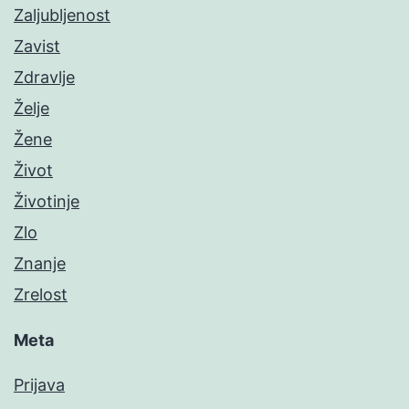
Zaljubljenost
Zavist
Zdravlje
Želje
Žene
Život
Životinje
Zlo
Znanje
Zrelost
Meta
Prijava