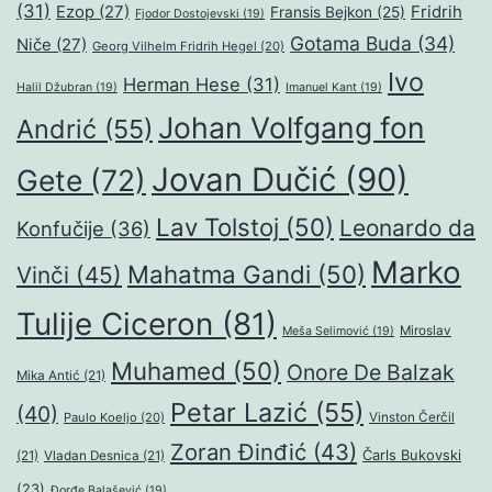
(31)
Ezop
(27)
Fridrih
Fransis Bejkon
(25)
Fjodor Dostojevski
(19)
Gotama Buda
(34)
Niče
(27)
Georg Vilhelm Fridrih Hegel
(20)
Ivo
Herman Hese
(31)
Halil Džubran
(19)
Imanuel Kant
(19)
Johan Volfgang fon
Andrić
(55)
Jovan Dučić
(90)
Gete
(72)
Lav Tolstoj
(50)
Leonardo da
Konfučije
(36)
Marko
Mahatma Gandi
(50)
Vinči
(45)
Tulije Ciceron
(81)
Miroslav
Meša Selimović
(19)
Muhamed
(50)
Onore De Balzak
Mika Antić
(21)
Petar Lazić
(55)
(40)
Paulo Koeljo
(20)
Vinston Čerčil
Zoran Đinđić
(43)
Čarls Bukovski
(21)
Vladan Desnica
(21)
(23)
Đorđe Balašević
(19)