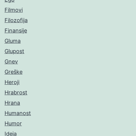
Filmovi
Filozofija
Finansije
Gluma
Glupost
Gnev
Greške
Heroji
Hrabrost
Hrana
Humanost
Humor
Ideja