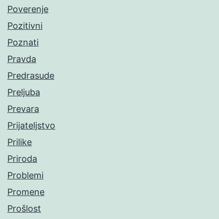
Poverenje
Pozitivni
Poznati
Pravda
Predrasude
Preljuba
Prevara
Prijateljstvo
Prilike
Priroda
Problemi
Promene
Prošlost