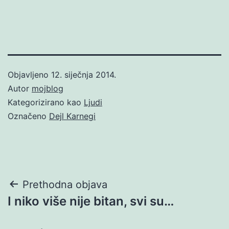
Objavljeno
12. siječnja 2014.
Autor
mojblog
Kategorizirano kao
Ljudi
Označeno
Dejl Karnegi
Navigacija
Prethodna objava
I niko više nije bitan, svi su…
objava