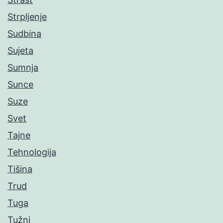
Strpljenje
Sudbina
Sujeta
Sumnja
Sunce
Suze
Svet
Tajne
Tehnologija
Tišina
Trud
Tuga
Tužni