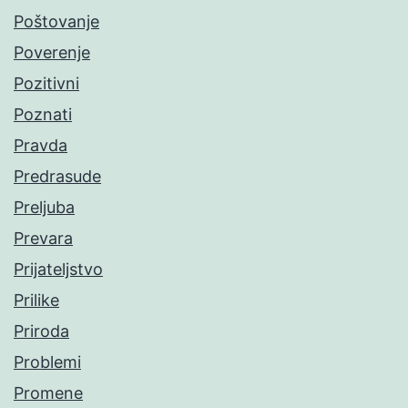
Poštovanje
Poverenje
Pozitivni
Poznati
Pravda
Predrasude
Preljuba
Prevara
Prijateljstvo
Prilike
Priroda
Problemi
Promene