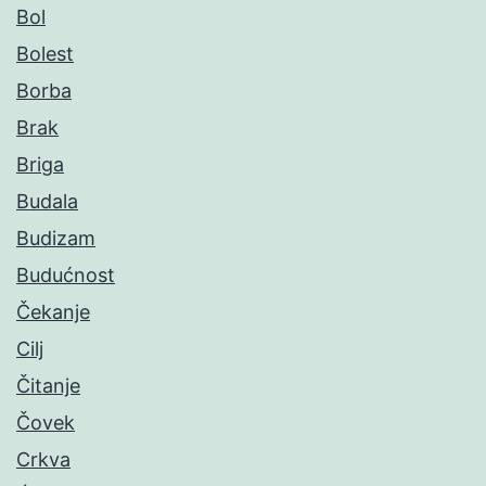
Bol
Bolest
Borba
Brak
Briga
Budala
Budizam
Budućnost
Čekanje
Cilj
Čitanje
Čovek
Crkva