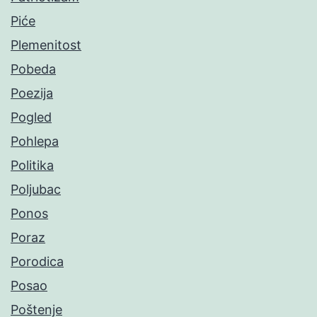
Piće
Plemenitost
Pobeda
Poezija
Pogled
Pohlepa
Politika
Poljubac
Ponos
Poraz
Porodica
Posao
Poštenje