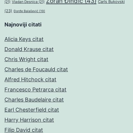
Zoran Đinđić
(43)
Čarls Bukovski
(21)
Vladan Desnica
(21)
(23)
Đorđe Balašević
(19)
Najnoviji citati
Alicia Keys citat
Donald Krause citat
Chris Wright citat
Charles de Foucauld citat
Alfred Hitchock citat
Francesco Petrarca citat
Charles Baudelaire citat
Earl Chesterfield citat
Harry Harrison citat
Filip David citat