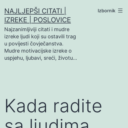
Preskoči
NAJLJEPŠI CITATI |
Izbornik
na
IZREKE | POSLOVICE
sadržaj
Najzanimljiviji citati i mudre
izreke ljudi koji su ostavili trag
u povijesti čovječanstva.
Mudre motivacijske izreke o
uspjehu, ljubavi, sreći, životu…
Kada radite
sa ljudima,