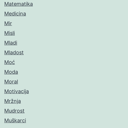
Matematika
Medicina
Mir
Misli
Mladi
Mladost
Moć
Moda
Moral
Motivacija
Mržnja
Mudrost
Muškarci