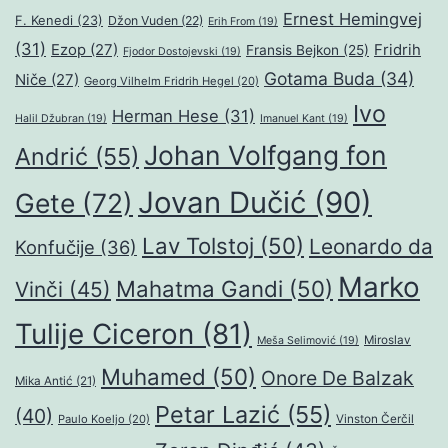
Ernest Hemingvej
F. Kenedi
(23)
Džon Vuden
(22)
Erih From
(19)
(31)
Ezop
(27)
Fridrih
Fransis Bejkon
(25)
Fjodor Dostojevski
(19)
Gotama Buda
(34)
Niče
(27)
Georg Vilhelm Fridrih Hegel
(20)
Ivo
Herman Hese
(31)
Halil Džubran
(19)
Imanuel Kant
(19)
Johan Volfgang fon
Andrić
(55)
Jovan Dučić
(90)
Gete
(72)
Lav Tolstoj
(50)
Leonardo da
Konfučije
(36)
Marko
Mahatma Gandi
(50)
Vinči
(45)
Tulije Ciceron
(81)
Miroslav
Meša Selimović
(19)
Muhamed
(50)
Onore De Balzak
Mika Antić
(21)
Petar Lazić
(55)
(40)
Paulo Koeljo
(20)
Vinston Čerčil