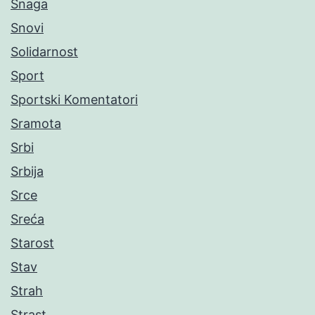
Snaga
Snovi
Solidarnost
Sport
Sportski Komentatori
Sramota
Srbi
Srbija
Srce
Sreća
Starost
Stav
Strah
Strast