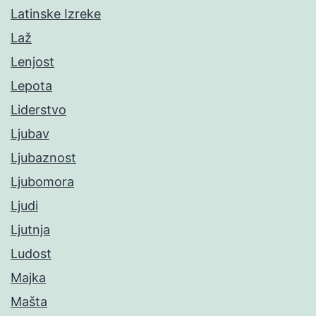
Latinske Izreke
Laž
Lenjost
Lepota
Liderstvo
Ljubav
Ljubaznost
Ljubomora
Ljudi
Ljutnja
Ludost
Majka
Mašta