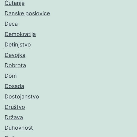
Ćutanje
Danske poslovice
Deca
Demokratija
Detinjstvo
Devojka
Dobrota
Dom
Dosada
Dostojanstvo
Društvo
Država
Duhovnost