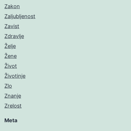
Zakon
Zaljubljenost
Zavist
Zdravlje
Želje
Žene
Život
Životinje
Zlo
Znanje
Zrelost
Meta