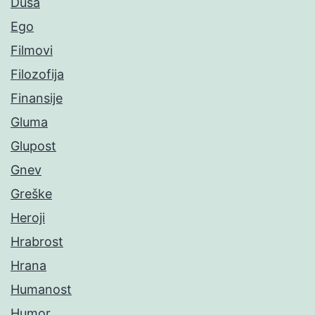
Duša
Ego
Filmovi
Filozofija
Finansije
Gluma
Glupost
Gnev
Greške
Heroji
Hrabrost
Hrana
Humanost
Humor