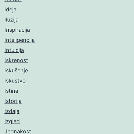
Ideja
Iluzija
Inspiracija
Inteligencija
Intuicija
Iskrenost
Iskušenje
Iskustvo
Istina
Istorija
Izdaja
Izgled
Jednakost