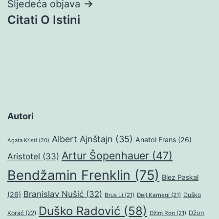
Sljedeća objava
Citati O Istini
Autori
Albert Ajnštajn
(35)
Anatol Frans
(26)
Agata Kristi
(20)
Artur Šopenhauer
(47)
Aristotel
(33)
Bendžamin Frenklin
(75)
Blez Paskal
Branislav Nušić
(32)
(26)
Duško
Brus Li
(21)
Dejl Karnegi
(21)
Duško Radović
(58)
Džon
Korać
(22)
Džim Ron
(21)