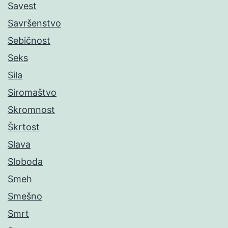
Savest
Savršenstvo
Sebičnost
Seks
Sila
Siromaštvo
Skromnost
Škrtost
Slava
Sloboda
Smeh
Smešno
Smrt